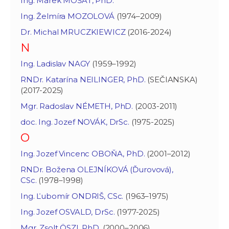
Ing. Marek MOŠAŤ, PhD.
Ing. Želmíra MOZOLOVÁ
(1974–2009)
Dr. Michal MRUCZKIEWICZ
(2016-2024)
N
Ing. Ladislav NAGY
(1959–1992)
RNDr. Katarína NEILINGER, PhD.
(SEČIANSKA)
(2017-2025)
Mgr. Radoslav NÉMETH, PhD.
(2003-2011)
doc. Ing. Jozef NOVÁK, DrSc.
(1975-2025)
O
Ing. Jozef Vincenc OBOŇA, PhD.
(2001–2012)
RNDr. Božena OLEJNÍKOVÁ (Ďurovová),
CSc.
(1978–1998)
Ing. Ľubomír ONDRIŠ, CSc.
(1963–1975)
Ing. Jozef OSVALD, DrSc.
(1977-2025)
Mgr. Zsolt ÖSZI, PhD.
(2000–2006)