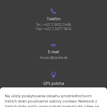
Telefón
Tel.: +421 2 5922 2468
Fax: +421 2 5477 5816
E-mail
elusav@savba.sk
GPS poloha
48°10'09.3”N
17°04'08.7”E
Na účely poskytovania obsahu prostredníctvom
tretích strán používame súbory cookies. Niektoré z
tretích strán môžu spracovávať poskytnuté údaje na