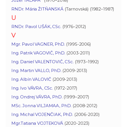
Jozef TALAPA
(1970–2018)
RNDr. Mária ŽITŇANSKÁ
(Tarnovská) (1982–1987)
U
RNDr. Pavol UŠÁK, CSc.
(1976–2012)
V
Mgr. Pavol VAGNER, PhD.
(1995-2006)
Ing. Patrik VAGOVIČ, PhD.
(2003-2011)
Ing. Daniel VALENTOVIČ, CSc.
(1973–1992)
Ing. Martin VALLO, PhD.
(2009-2013)
Ing. Albín VALOVIČ
(2009-2013)
Ing. Ivo VÁVRA, CSc.
(1972-2017)
Ing. Ondrej VÁVRA, PhD.
(1999–2007)
MSc. Jonna VILJAMAA, PhD.
(2008-2012)
Ing. Michal VOJENČIAK, PhD
. (2006-2020)
Mgr.Tatiana VOJTEKOVÁ
(2020-2023)