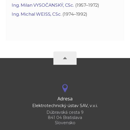
Ing. Milan VYSOČANSKÝ, CSc.
(1957–1972)
Ing. Michal WEISS, CSc.
(1974–1992)
Adresa
Elektrotechnický ústav SAV, v.v.i.
Dúbravská cesta 9
841 04 Bratislava
Slovensko