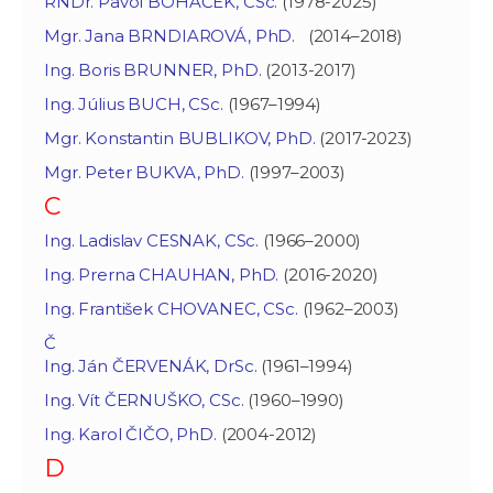
RNDr. Pavol BOHÁČEK, CSc.
(1978-2025)
Mgr. Jana BRNDIAROVÁ, PhD.
(2014–2018)
Ing. Boris BRUNNER, PhD.
(2013-2017)
Ing. Július BUCH, CSc.
(1967–1994)
Mgr. Konstantin BUBLIKOV, PhD.
(2017-2023)
Mgr. Peter BUKVA, PhD.
(1997–2003)
C
Ing. Ladislav CESNAK, CSc.
(1966–2000)
Ing. Prerna CHAUHAN, PhD.
(2016-2020)
Ing. František CHOVANEC, CSc.
(1962–2003)
Č
Ing. Ján ČERVENÁK, DrSc.
(1961–1994)
Ing. Vít ČERNUŠKO, CSc.
(1960–1990)
Ing. Karol ČIČO, PhD.
(2004-2012)
D