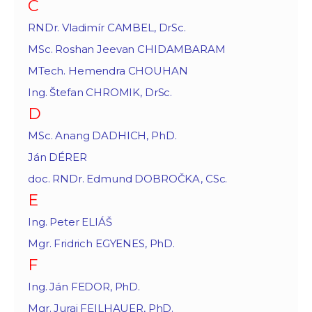
C
RNDr. Vladimír CAMBEL, DrSc.
MSc. Roshan Jeevan CHIDAMBARAM
MTech. Hemendra CHOUHAN
Ing. Štefan CHROMIK, DrSc.
D
MSc. Anang DADHICH, PhD.
Ján DÉRER
doc. RNDr. Edmund DOBROČKA, CSc.
E
Ing. Peter ELIÁŠ
Mgr. Fridrich EGYENES, PhD.
F
Ing. Ján FEDOR, PhD.
Mgr. Juraj FEILHAUER, PhD.