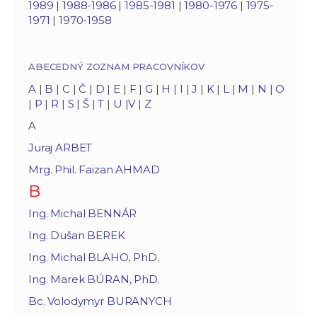
1989
|
1988-1986
|
1985-1981
|
1980-1976
|
1975-
1971
|
1970-1958
ABECEDNÝ ZOZNAM PRACOVNÍKOV
A
|
B
|
C
|
Č
|
D
|
E
|
F
|
G
|
H
|
I
|
J
|
K
|
L
|
M
|
N
|
O
|
P
|
R
|
S
|
Š
|
T
|
U
|
V
|
Z
A
Juraj ARBET
Mrg. Phil. Faizan AHMAD
B
Ing. Michal BENNÁR
Ing. Dušan BEREK
Ing. Michal BLAHO, PhD.
Ing. Marek BÚRAN, PhD.
Bc. Volodymyr BURANYCH