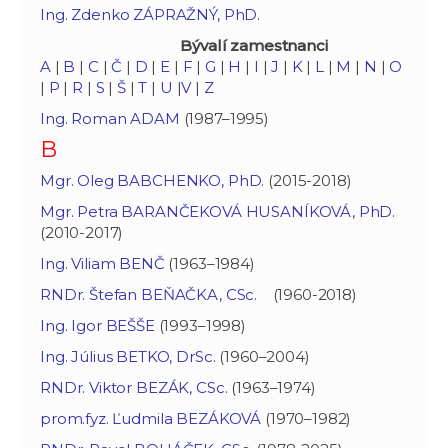
Ing. Zdenko ZÁPRAŽNÝ, PhD.
Bývalí zamestnanci
A
|
B
|
C
|
Č
|
D
|
E
|
F
|
G
|
H
|
I
|
J
|
K
|
L
|
M
|
N
|
O
|
P
|
R
|
S
|
Š
|
T
|
U
|
V
|
Z
Ing. Roman ADAM
(1987–1995)
B
Mgr. Oleg BABCHENKO, PhD.
(2015-2018)
Mgr. Petra BARANČEKOVÁ HUSANÍKOVÁ, PhD.
(2010-2017)
Ing. Viliam BENČ
(1963–1984)
RNDr. Štefan BEŇAČKA, CSc.
(1960-2018)
Ing. Igor BEŠŠE
(1993–1998)
Ing. Július BETKO, DrSc.
(1960–2004)
RNDr. Viktor BEZÁK, CSc.
(1963–1974)
prom.fyz. Ľudmila BEZÁKOVÁ
(1970–1982)