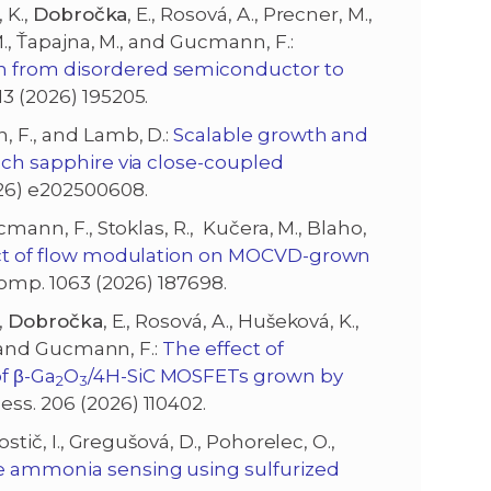
 K.,
Dobročka
, E., Rosová, A., Precner, M.,
 M., Ťapajna, M., and Gucmann, F.:
on from disordered semiconductor to
113 (2026) 195205.
, F., and Lamb, D.:
Scalable growth and
inch sapphire via close-coupled
2026) e202500608.
ucmann, F., Stoklas, R., Kučera, M., Blaho,
t of flow modulation on MOCVD-grown
 Comp. 1063 (2026) 187698.
,
Dobročka
, E., Rosová, A., Hušeková, K.,
., and Gucmann, F.:
The effect of
f β-Ga
O
/4H-SiC MOSFETs grown by
2
3
ess. 206 (2026) 110402.
ostič, I., Gregušová, D., Pohorelec, O.,
 ammonia sensing using sulfurized