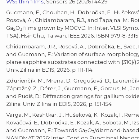
WS
thin films
, Sensors 26 (2026) 4429.
2
Gucmann, F., Chouhan, H.,
Dobročka
, E., Hušekov
Rosová, A., Chidambaram, R.J., and Ťapajna, M.: Ro
Ga
O
films grown by MOCVD. In: Inter. VLSI Symp.
2
3
TSA), HsinChu, Taiwan. IEEE 2026. ISBN 979-8-3315-
Chidambaram, J.R., Rosová, A.,
Dobročka
, E., Švec
and Gucmann, F.: Variation of surface morphology 
plane sapphire substrates connected with {310}/(201
Univ. Zilina in EDIS, 2026, p. 111-114.
Zdurienčík, M., Mrena, D., Gregušová, D., Laurenčík
Zápražný, Z., Dérer, J., Gucmann, F., Goraus, M., Jan
and Pudiš, D.: Diffraction gratings for gallium oxi
Zilina: Univ. Zilina in EDIS, 2026, p. 151-154.
Varga, M., Keshtkar, J., Hušeková, K., Kozak, I., Rem
Kováčová, E.,
Dobročka
, E., Kozak, A., Sobota, M., I
and Gucmann, F.: Towards Ga
O
/diamond-based 
2
3
NANOMAT 2026: Inter. Conf. on Functional Nanoma