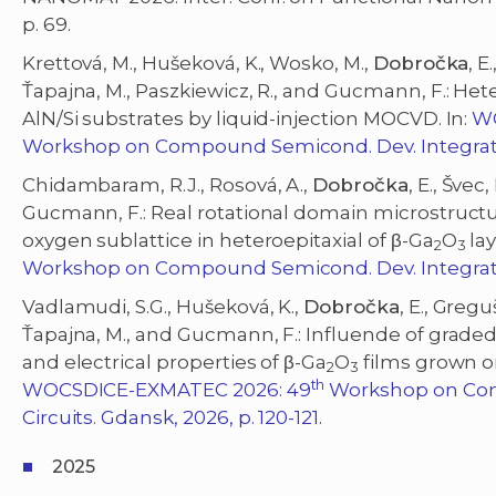
p. 69.
Krettová, M., Hušeková, K., Wosko, M.,
Dobročka
, E
Ťapajna, M., Paszkiewicz, R., and Gucmann, F.: Het
AlN/Si substrates by liquid-injection MOCVD. In:
WO
Workshop on Compound Semicond. Dev. Integrated 
Chidambaram, R.J., Rosová, A.,
Dobročka
, E., Švec
Gucmann, F.: Real rotational domain microstruct
oxygen sublattice in heteroepitaxial of β-Ga
O
lay
2
3
Workshop on Compound Semicond. Dev. Integrated C
Vadlamudi, S.G., Hušeková, K.,
Dobročka
, E., Gregu
Ťapajna, M., and Gucmann, F.: Influende of graded
and electrical properties of β-Ga
O
films grown o
2
3
th
WOCSDICE-EXMATEC 2026: 49
Workshop on Com
Circuits. Gdansk, 2026, p. 120-121.
2025