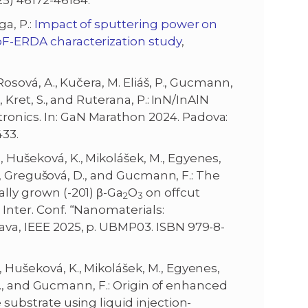
25) 46172-46184.
ga, P.:
Impact of sputtering power on
ToF-ERDA characterization study
,
, Rosová, A., Kučera, M. Eliáš, P., Gucmann,
, Kret, S., and Ruterana, P.:
InN/InAlN
ronics. In: GaN Marathon 2024. Padova:
433.
M., Hušeková, K., Mikolášek, M., Egyenes,
, P., Gregušová, D., and Gucmann, F.: The
ally grown (-201) β-Ga
O
on offcut
2
3
h
Inter. Conf. “Nanomaterials:
lava, IEEE 2025, p. UBMP03. ISBN 979-8-
, Hušeková, K., Mikolášek, M., Egyenes,
č, P., and Gucmann, F.: Origin of enhanced
 substrate using liquid injection-