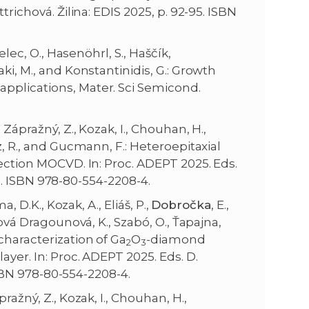
trichová. Žilina: EDIS 2025, p. 92-95. ISBN
elec, O., Hasenöhrl, S., Haščík,
aki, M., and Konstantinidis, G.: Growth
pplications, Mater. Sci Semicond.
., Zápražný, Z., Kozak, I., Chouhan, H.,
z, R., and Gucmann, F.: Heteroepitaxial
jection MOCVD. In: Proc. ADEPT 2025. Eds.
115. ISBN 978-80-554-2208-4.
, D.K., Kozak, A., Eliáš, P.,
Dobročka
, E.,
tová Dragounová, K., Szabó, O., Ťapajna,
characterization of Ga
O
-diamond
2
3
ayer. In: Proc. ADEPT 2025. Eds. D.
 ISBN 978-80-554-2208-4.
ražný, Z., Kozak, I., Chouhan, H.,