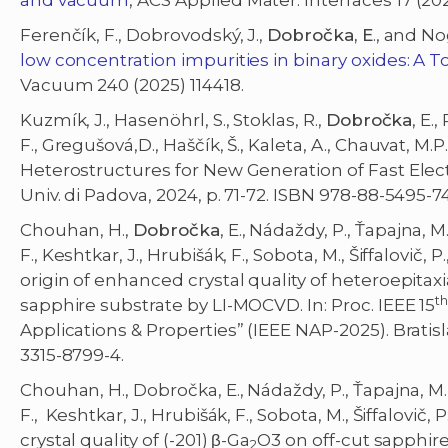
and vacuum
, ACS Applied Mater. Interfaces 17 (20
Ferenčík, F., Dobrovodský, J.,
Dobročka, E
., and No
low concentration impurities in binary oxides: A 
Vacuum 240 (2025) 114418.
Kuzmík, J., Hasenöhrl, S., Stoklas, R.,
Dobročka
, E.
F., Gregušová,D., Haščík, Š., Kaleta, A., Chauvat, M.P.
Heterostructures for New Generation of Fast Elect
Univ. di Padova, 2024, p. 71-72. ISBN 978-88-5495-7
Chouhan, H.,
Dobročka
, E., Nádaždy, P., Ťapajna, 
F., Keshtkar, J., Hrubišák, F., Sobota, M., Šiffalovič
origin of enhanced crystal quality of heteroepitaxi
t
sapphire substrate by LI-MOCVD. In: Proc. IEEE 15
Applications & Properties” (IEEE NAP-2025). Bratis
3315-8799-4.
Chouhan, H., Dobročka, E., Nádaždy, P., Ťapajna, M.
F., Keshtkar, J., Hrubišák, F., Sobota, M., Šiffalovi
crystal quality of (-201) β-Ga
O3 on off-cut sapphire
2