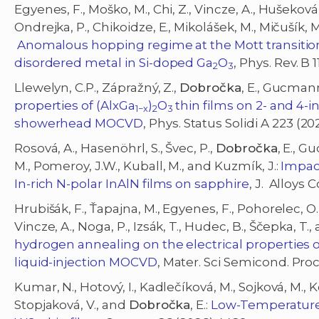
Egyenes, F., Moško, M., Chi, Z., Vincze, A., Hušeková,
Ondrejka, P., Chikoidze, E., Mikolášek, M., Mičušík,
Anomalous hopping regime at the Mott transiti
disordered metal in Si-doped Ga
O
, Phys. Rev. B 
2
3
Llewelyn, C.P., Zápražný, Z.,
Dobročka
, E., Gucmann
properties of (AlxGa
)
O
thin films on 2- and 4-
1−x
2
3
showerhead MOCVD
, Phys. Status Solidi A 223 (
Rosová, A., Hasenöhrl, S., Švec, P.,
Dobročka
, E., G
M., Pomeroy, J.W., Kuball, M., and Kuzmík, J.:
Impac
In-rich N-polar InAlN films on sapphire
, J. Alloys
Hrubišák, F., Ťapajna, M., Egyenes, F., Pohorelec, O.
Vincze, A., Noga, P., Izsák, T., Hudec, B., Ščepka, T
hydrogen annealing on the electrical properties o
liquid-injection MOCVD
, Mater. Sci Semicond. Proc
Kumar, N., Hotový, I., Kadlečíková, M., Sojková, M., K
Stopjaková, V., and
Dobročka
, E.:
Low-Temperature