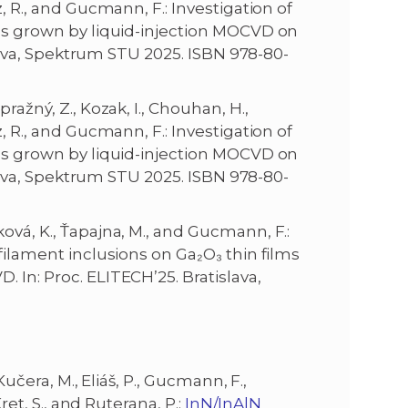
z, R., and Gucmann, F.: Investigation of
s grown by liquid-injection MOCVD on
islava, Spektrum STU 2025. ISBN 978-80-
Zápražný, Z., Kozak, I., Chouhan, H.,
z, R., and Gucmann, F.: Investigation of
s grown by liquid-injection MOCVD on
islava, Spektrum STU 2025. ISBN 978-80-
eková, K., Ťapajna, M., and Gucmann, F.:
 filament inclusions on Ga₂O₃ thin films
 In: Proc. ELITECH’25. Bratislava,
, Kučera, M., Eliáš, P., Gucmann, F.,
Kret, S., and Ruterana, P.:
InN/InAlN