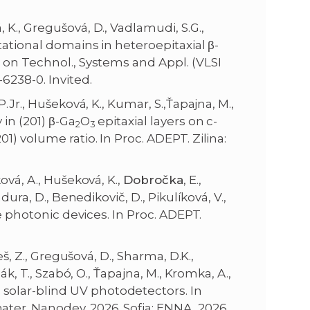
á, K., Gregušová, D., Vadlamudi, S.G.,
tational domains in heteroepitaxial β-
 on Technol., Systems and Appl. (VLSI
6238-0. Invited.
, P.Jr., Hušeková, K., Kumar, S.,Ťapajna, M.,
in (201) β-Ga
O
epitaxial layers on c-
2
3
) volume ratio. In Proc. ADEPT. Zilina:
ová, A., Hušeková, K.,
Dobročka
, E.,
dura, D., Benedikovič, D., Pikulíková, V.,
de photonic devices. In Proc. ADEPT.
eš, Z., Gregušová, D., Sharma, D.K.,
zsák, T., Szabó, O., Ťapajna, M., Kromka, A.,
solar-blind UV photodetectors. In
ter. Nanodev. 2026. Sofia: ENNA, 2026,