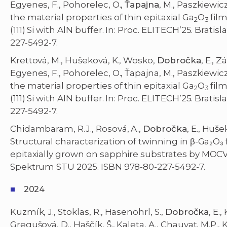
Egyenes, F., Pohorelec, O.,
Ťapajna
, M., Paszkiewic
the material properties of thin epitaxial Ga
O
film
2
3
(111) Si with AlN buffer. In: Proc. ELITECH’25. Brat
227-5492-7.
Krettová, M., Hušeková, K., Wosko,
Dobročka
, E., 
Egyenes, F., Pohorelec, O., Ťapajna, M., Paszkiewic
the material properties of thin epitaxial Ga
O
film
2
3
(111) Si with AlN buffer. In: Proc. ELITECH’25. Brat
227-5492-7.
Chidambaram, R.J., Rosová, A.,
Dobročka
, E., Huš
Structural characterization of twinning in β-Ga₂O₃
epitaxially grown on sapphire substrates by MOCVD.
Spektrum STU 2025. ISBN 978-80-227-5492-7.
2024
Kuzmík, J., Stoklas, R., Hasenöhrl, S.,
Dobročka
, E.
Gregušová, D., Haščík, Š., Kaleta, A., Chauvat, M.P., 