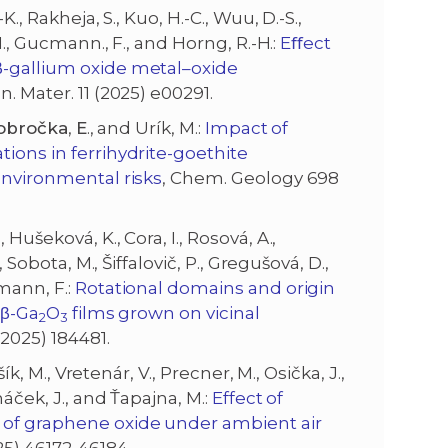
., Rakheja, S., Kuo, H.-C., Wuu, D.-S.,
 M., Gucmann., F., and Horng, R.-H.:
Eﬀect
β-gallium oxide metal–oxide
on. Mater. 11 (2025) e00291.
obročka
,
E
., and Urík, M.:
Impact of
ions in ferrihydrite-goethite
environmental risks
, Chem. Geology 698
, Hušeková, K., Cora, I., Rosová, A.,
 Sobota, M., Šiffalovič, P., Gregušová, D.,
mann, F.:
Rotational domains and origin
 β-Ga
O
films grown on vicinal
2
3
2025) 184481.
ík, M., Vretenár, V., Precner, M., Osička, J.,
áček, J., and Ťapajna, M.:
Effect of
e of graphene oxide under ambient air