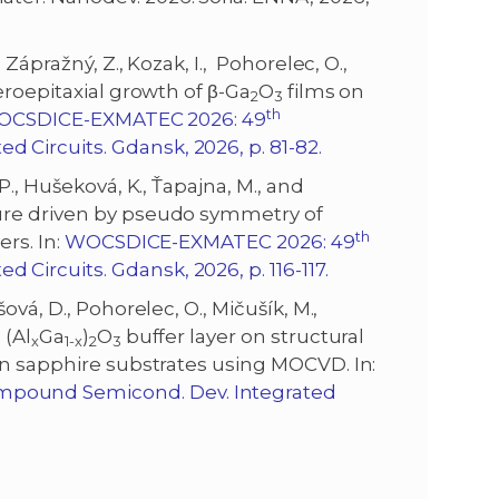
., Zápražný, Z., Kozak, I., Pohorelec, O.,
eroepitaxial growth of β-Ga
O
films on
2
3
th
CSDICE-EXMATEC 2026: 49
Circuits. Gdansk, 2026, p. 81-82.
, P., Hušeková, K., Ťapajna, M., and
ure driven by pseudo symmetry of
th
ers. In:
WOCSDICE-EXMATEC 2026: 49
ircuits. Gdansk, 2026, p. 116-117.
šová, D., Pohorelec, O., Mičušík, M.,
 (Al
Ga
)
O
buffer layer on structural
x
1-x
2
3
n sapphire substrates using MOCVD. In:
pound Semicond. Dev. Integrated