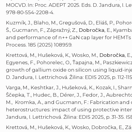
MOCVD. In: Proc. ADEPT 2025. Eds. D. Jandura, I. Let
978-80-554-2208-4.
Kuzmík, J., Blaho, M., Gregušová, D., Eliáš, P., Pohor
Š., Gucmann, F., Zápražný, Z.,
Dobročka
, E., Kyamb
and performance of n++ GaN cap layer for HEMTs a
Process. 185 (2025) 108959.
Krettová, M., Hušeková, K., Wosko, M.,
Dobročka
, E
Egyenes, F., Pohorelec, O., Ťapajna, M., Paszkiewic
growth of gallium oxide on silicon using liquid-in
D. Jandura, I. Lettrichová. Žilina: EDIS 2025, p. 112-
Varga, M., Keshtkar, J., Hušeková, K., Kozak, I., Sharma
Ščepka, T., Hudec, B., Dérer, J., Fedor, J., Aubrech
M., Kromka, A., and Gucmann, F.: Fabrication and 
heterostructures: impact of using protective interl
Jandura, I. Lettrichová. Žilina: EDIS 2025, p. 31-35.
Krettová, M., Hušeková, K., Wosko, Dobročka, E., Záp