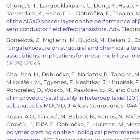
Chung, S.-T., Langpoklakpam, C., Dong, Y., Hsiao, Y.-K
Järrendahl, K., Hsiao, C.-L.,
Dobročka
, E., Ťapajna,
of the AlGaO spacer layer on the performance of 
semiconductor field eﬀecttransistors
, Adv. Electr
Goneková, Z., Miglierini, M., Bujdoš, M., Dekan, J.,
D
fungal exposure on structural and chemical alterat
associations: Implications for metal mobility and 
(2025) 123145.
Chouhan, H.,
Dobročka
, E., Nádaždy, P., Ťapajna, M.
Mikolášek, M., Egyenes, F., Keshtkar, J., Hrubišák, F.,
Pohorelec, O., Wosko, M., Paszkiewicz, R., and Guc
of improved crystal quality in heteroepitaxial (201)
substrates by MOCVD
, J. Alloys Compounds 1044 (
Kozak, A.O., Ilčíková, M., Babaei, N., Konios, N., Mičuš
Orovčík, Ľ., Eliáš, E.,
Dobročka
, E., Hulman, M., Mosn
polymer grafting on the tribological performanc