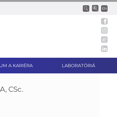
EN
UM A KARIÉRA
LABORATÓRIÁ
, CSc.