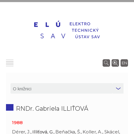
EN
RNDr. Gabriela ILLIŤOVÁ
1988
Dérer, J.,
Illiťová
,
G
., Beňačka, Š., Koller, A., Skácel,