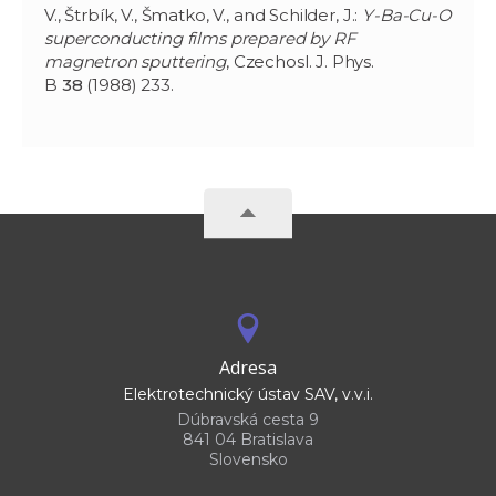
V., Štrbík, V., Šmatko, V., and Schilder, J.:
Y-Ba-Cu-O
superconducting films prepared by RF
magnetron sputtering
, Czechosl. J. Phys.
B
38
(1988) 233.
Adresa
Elektrotechnický ústav SAV, v.v.i.
Dúbravská cesta 9
841 04 Bratislava
Slovensko