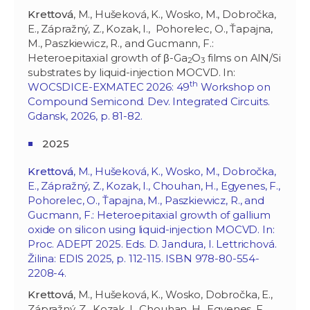
Krettová
, M., Hušeková, K., Wosko, M., Dobročka,
E., Zápražný, Z., Kozak, I., Pohorelec, O., Ťapajna,
M., Paszkiewicz, R., and Gucmann, F.:
Heteroepitaxial growth of β-Ga
O
films on AlN/Si
2
3
substrates by liquid-injection MOCVD. In:
th
WOCSDICE-EXMATEC 2026: 49
Workshop on
Compound Semicond. Dev. Integrated Circuits.
Gdansk, 2026, p. 81-82.
2025
Krettová
, M., Hušeková, K., Wosko, M., Dobročka,
E., Zápražný, Z., Kozak, I., Chouhan, H., Egyenes, F.,
Pohorelec, O., Ťapajna, M., Paszkiewicz, R., and
Gucmann, F.: Heteroepitaxial growth of gallium
oxide on silicon using liquid-injection MOCVD. In:
Proc. ADEPT 2025. Eds. D. Jandura, I. Lettrichová.
Žilina: EDIS 2025, p. 112-115. ISBN 978-80-554-
2208-4.
Krettová
, M., Hušeková, K., Wosko, Dobročka, E.,
Zápražný, Z., Kozak, I., Chouhan, H., Egyenes, F.,