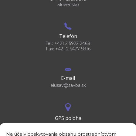
Slovensko
Telefón
Tel.: +421 2 5922 2468
Fax: +421 2 5477 5816
E-mail
elusav@savba.sk
GPS poloha
48°10'09.3”N
17°04'08.7”E
Na účely poskytovania obsahu prostredníctvom