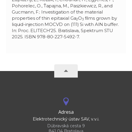
Pohorelec, O., Ťapajna, M., Paszkiewicz, R., and
Gucmann, F.: Investigation of the material
properties of thin epitaxial Ga
O
films grown by
2
3
liquid-injection MOCVD on (111) Si with AlN buffer.
In: Proc. ELITECH’25. Bratislava, Spektrum STU
2025. ISBN 978-80-227-5492-7.
Adresa
Elektrotechnický ústav SAV, v.v.i.
Dúbravská cesta 9
841 04 Bratislava