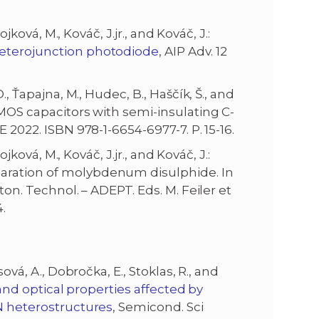
 Sojková, M., Kováč, J.jr., and Kováč, J.:
eterojunction photodiode
, AIP Adv. 12
D., Ťapajna, M., Hudec, B., Haščík, Š., and
OS capacitors with semi-insulating C-
 2022. ISBN 978-1-6654-6977-7. P. 15-16.
 Sojková, M., Kováč, J.jr., and Kováč, J.:
aration of molybdenum disulphide. In
on. Technol. – ADEPT. Eds. M. Feiler et
4.
 Rosová, A., Dobročka, E., Stoklas, R., and
, and optical properties affected by
lN heterostructures
, Semicond. Sci