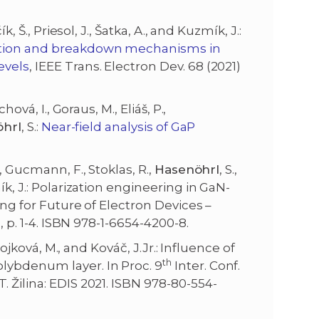
čík, Š., Priesol, J., Šatka, A., and Kuzmík, J.:
uction and breakdown mechanisms in
evels
, IEEE Trans. Electron Dev. 68 (2021)
ová, I., Goraus, M., Eliáš, P.,
hrl
, S.:
Near-field analysis of GaP
, Gucmann, F., Stoklas, R.,
Hasenöhrl
, S.,
ík, J.: Polarization engineering in GaN-
ting for Future of Electron Devices –
, p. 1-4. ISBN 978-1-6654-4200-8.
 Sojková, M., and Kováč, J.Jr.: Influence of
th
lybdenum layer. In Proc. 9
Inter. Conf.
 Žilina: EDIS 2021. ISBN 978-80-554-