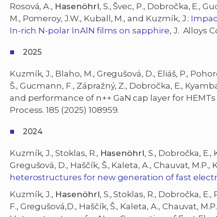
Rosová, A.,
Hasenöhrl
, S., Švec, P., Dobročka, E., G
M., Pomeroy, J.W., Kuball, M., and Kuzmík, J.:
Impac
In-rich N-polar InAlN films on sapphire
, J. Alloys
2025
Kuzmík, J., Blaho, M., Gregušová, D., Eliáš, P., Pohor
Š., Gucmann, F., Zápražný, Z., Dobročka, E., Kyamba
and performance of n++ GaN cap layer for HEMTs a
Process. 185 (2025) 108959.
2024
Kuzmík, J., Stoklas, R.,
Hasenöhrl
, S., Dobročka, E.,
Gregušová, D., Haščík, Š., Kaleta, A., Chauvat, M.P., 
heterostructures for new generation of fast elect
Kuzmík, J.,
Hasenöhrl
, S., Stoklas, R., Dobročka, E.
F., Gregušová,D., Haščík, Š., Kaleta, A., Chauvat, M.P.