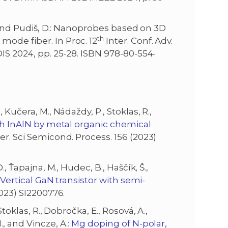
I., and Pudiš, D.: Nanoprobes based on 3D
th
ode fiber. In Proc. 12
Inter. Conf. Adv.
DIS 2024, pp. 25-28. ISBN 978-80-554-
, Kučera, M., Nádaždy, P., Stoklas, R.,
ch InAlN by metal organic chemical
ter. Sci Semicond. Process. 156 (2023)
D., Ťapajna, M., Hudec, B., Haščík, Š.,
:
Vertical GaN transistor with semi-
2023) SI2200776.
 Stoklas, R., Dobročka, E., Rosová, A.,
, and Vincze, A.:
Mg doping of N-polar,