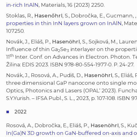
in-rich InAlN
, Materials, 16 (2023) 2250.
Stoklas, R.,
Hasenőhrl
, S., Dobročka, E., Gucmann, 
properties in thin InN layers grown on InAlN
, Mate
107250.
Novák, J., Eliáš, P.,
Hasenöhrl
, S., Sojková, M., Lauren
Influence of thin Ga
Se
interlayer on the propert
2
3
th
11
Inter. Conf. on Advances in Electron. Photon. Te
Žilina: EDIS 2023. ISBN 978-80-554-1977-0. P. 24-27.
Novák, J., Rosová, A., Pudiš, D.,
Hasenöhrl
, S., Eliáš
three dimensional GaP nanocone onto single mode 
Optics, Photonics and Lasers (OPAL‘ 2023). Funchal
S.Y.Yurish. – IFSA Publ., S. L., 2023, p. 107-108. ISBN
2022
Rosová, A., Dobročka, E., Eliáš, P.,
Hasenöhrl
, S., K
In(Ga)N 3D growth on GaN-buffered on-axis and off