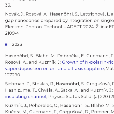
33.
Novák, J., Rosová, A.,
Hasenöhrl
, S., Lettrichová, 
gap nanocones prepared by integration on single m
Electron. Photon. Technol. – ADEPT 2024. Žilina: E
2109-4.
2023
Hasenöhrl
, S., Blaho, M., Dobročka, E., Gucmann, F.
Rosová, A., and Kuzmík, J.:
Growth of N-polar In-ri
vapor deposition on on- and off-axis sapphire
, Ma
107290.
Šichman, P., Stoklas, R.,
Hasenöhrl
, S., Gregušová, 
Hashizume, T., Chvála, A., Šatka, A., and Kuzmík, J.
insulating channel
, Physica Status Solidi (a) 220 (
Kuzmík, J., Pohorelec, O.,
Hasenöhrl
, S., Blaho, M.,
Kučera, M., Gucmann, F., Gregušová, D., Precner, M.