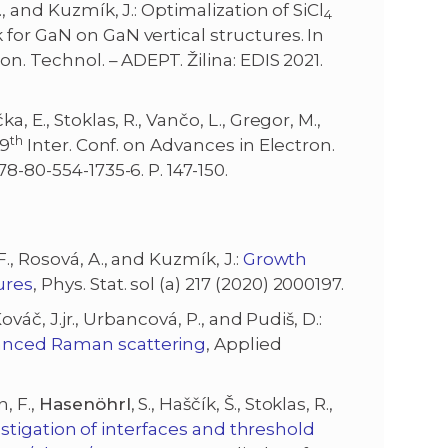
S., and Kuzmík, J.: Optimalization of SiCl
4
for GaN on GaN vertical structures. In
n. Technol. – ADEPT. Žilina: EDIS 2021.
čka, E., Stoklas, R., Vančo, L., Gregor, M.,
th
 9
Inter. Conf. on Advances in Electron.
8-80-554-1735-6. P. 147-150.
F., Rosová, A., and Kuzmík, J.:
Growth
ures
, Phys. Stat. sol (a) 217 (2020) 2000197.
Kováč, J.jr., Urbancová, P., and Pudiš, D.:
hanced Raman scattering
, Applied
, F.,
Hasenöhrl
, S., Haščík, Š., Stoklas, R.,
stigation of interfaces and threshold