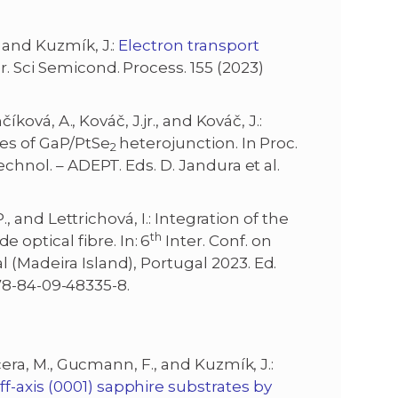
, and Kuzmík, J.:
Electron transport
r. Sci Semicond. Process. 155 (2023)
číková, A., Kováč, J.jr., and Kováč, J.:
ies of GaP/PtSe
heterojunction. In Proc.
2
chnol. – ADEPT. Eds. D. Jandura et al.
, P., and Lettrichová, I.: Integration of the
th
optical fibre. In: 6
Inter. Conf. on
 (Madeira Island), Portugal 2023. Ed.
 978-84-09-48335-8.
učera, M., Gucmann, F., and Kuzmík, J.:
-axis (0001) sapphire substrates by