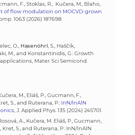
ucmann, F., Stoklas, R., Kučera, M., Blaho,
t of flow modulation on MOCVD-grown
 Comp. 1063 (2026) 187698.
elec, O.,
Hasenöhrl
, S., Haščík,
ki, M., and Konstantinidis, G.: Growth
pplications, Mater. Sci Semicond.
 Kučera, M., Eliáš, P., Gucmann, F.,
Kret, S., and Ruterana, P.:
InN/InAlN
ronics
, J. Applied Phys. 135 (2024) 245701.
, Rosová, A., Kučera, M. Eliáš, P., Gucmann,
, Kret, S., and Ruterana, P.:
InN/InAlN