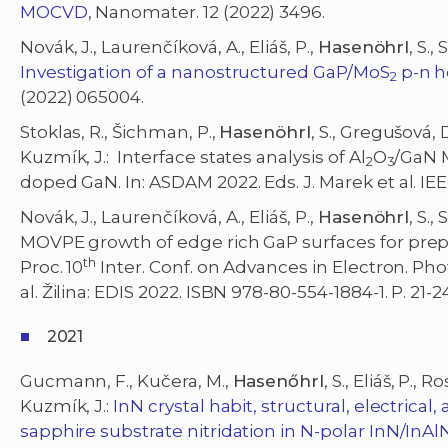
MOCVD
, Nanomater. 12 (2022) 3496.
Novák, J., Laurenčíková, A., Eliáš, P.,
Hasenöhrl
, S.,
Investigation of a nanostructured GaP/MoS
p-n h
2
(2022) 065004.
Stoklas, R., Šichman, P.,
Hasenöhrl
, S., Gregušová, 
Kuzmík, J.: Interface states analysis of Al
O
/GaN M
2
3
doped GaN. In: ASDAM 2022. Eds. J. Marek et al. IEEE
Novák, J., Laurenčíková, A., Eliáš, P.,
Hasenöhrl
, S.,
MOVPE growth of edge rich GaP surfaces for prep
th
Proc. 10
Inter. Conf. on Advances in Electron. Phot
al. Žilina: EDIS 2022. ISBN 978-80-554-1884-1. P. 21-2
2021
Gucmann, F., Kučera, M.,
Hasenőhrl
, S., Eliáš, P.,
Kuzmík, J.:
InN crystal habit, structural, electrical
sapphire substrate nitridation in N-polar InN/InA