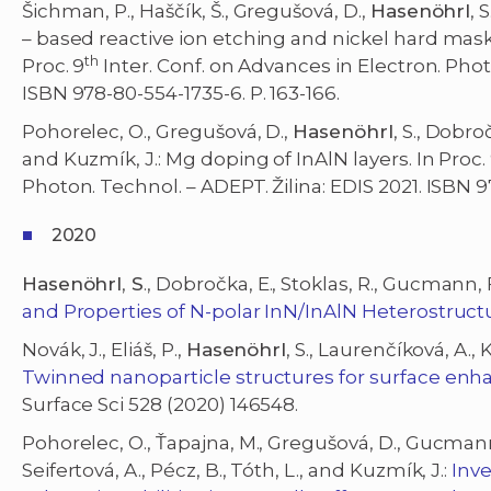
Šichman, P., Haščík, Š., Gregušová, D.,
Hasenöhrl
, 
– based reactive ion etching and nickel hard mask 
th
Proc. 9
Inter. Conf. on Advances in Electron. Photo
ISBN 978-80-554-1735-6. P. 163-166.
Pohorelec, O., Gregušová, D.,
Hasenöhrl
, S., Dobro
and Kuzmík, J.: Mg doping of InAlN layers. In Proc.
Photon. Technol. – ADEPT. Žilina: EDIS 2021. ISBN 97
2020
Hasenöhrl
,
S
., Dobročka, E., Stoklas, R., Gucmann, 
and Properties of N-polar InN/InAlN Heterostruct
Novák, J., Eliáš, P.,
Hasenöhrl
, S., Laurenčíková, A., 
Twinned nanoparticle structures for surface en
Surface Sci 528 (2020) 146548.
Pohorelec, O., Ťapajna, M., Gregušová, D., Gucmann
Seifertová, A., Pécz, B., Tóth, L., and Kuzmík, J.:
Inve