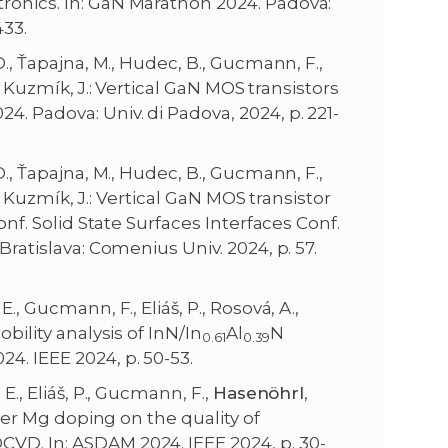
ronics. In: GaN Marathon 2024. Padova:
433.
 D., Ťapajna, M., Hudec, B., Gucmann, F.,
d Kuzmík, J.:
Vertical GaN MOS transistors
4. Padova: Univ. di Padova, 2024, p. 221-
 D., Ťapajna, M., Hudec, B., Gucmann, F.,
and Kuzmík, J.: Vertical GaN MOS transistor
onf. Solid State Surfaces Interfaces Conf.
Bratislava: Comenius Univ. 2024, p. 57.
E., Gucmann, F., Eliáš, P., Rosová, A.,
bility analysis of InN/In
Al
N
0.61
0.39
4. IEEE 2024, p. 50-53.
E., Eliáš, P., Gucmann, F.,
Hasenöhrl
,
layer Mg doping on the quality of
VD. In: ASDAM 2024. IEEE 2024, p. 30-