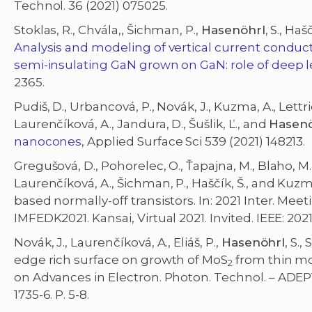
Technol. 36 (2021) 075025.
Stoklas, R., Chvála,, Šichman, P.,
Hasenöhrl
, S., Haš
Analysis and modeling of vertical current cond
semi-insulating GaN grown on GaN: role of deep l
2365.
Pudiš, D., Urbancová, P., Novák, J., Kuzma, A., Lettrich
Laurenčíková, A., Jandura, D., Šušlik, Ľ., and
Hasenö
nanocones
, Applied Surface Sci 539 (2021) 148213.
Gregušová, D., Pohorelec, O., Ťapajna, M., Blaho, M.
Laurenčíková, A., Šichman, P., Haščík, Š., and Kuzm
based normally-off transistors. In: 2021 Inter. Mee
IMFEDK2021. Kansai, Virtual 2021. Invited. IEEE: 2021
Novák, J., Laurenčíková, A., Eliáš, P.,
Hasenöhrl
, S.,
edge rich surface on growth of MoS
from thin mo
2
on Advances in Electron. Photon. Technol. – ADEPT.
1735-6. P. 5-8.