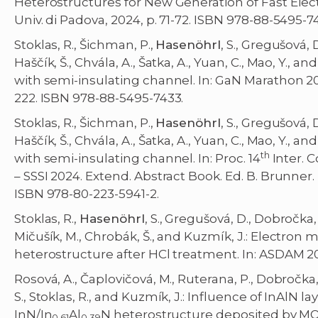
Heterostructures for New Generation of Fast Elect
Univ. di Padova, 2024, p. 71-72. ISBN 978-88-5495-7
Stoklas, R., Šichman, P.,
Hasenöhrl
, S., Gregušová,
Haščík, Š., Chvála, A., Šatka, A., Yuan, C., Mao, Y., an
with semi-insulating channel. In: GaN Marathon 202
222. ISBN 978-88-5495-7433.
Stoklas, R., Šichman, P.,
Hasenöhrl
, S., Gregušová,
Haščík, Š., Chvála, A., Šatka, A., Yuan, C., Mao, Y., 
th
with semi-insulating channel. In: Proc. 14
Inter. C
– SSSI 2024. Extend. Abstract Book. Ed. B. Brunner. 
ISBN 978-80-223-5941-2.
Stoklas, R.,
Hasenöhrl
, S., Gregušová, D., Dobročka, 
Mičušík, M., Chrobák, Š., and Kuzmík, J.: Electron mo
heterostructure after HCl treatment. In: ASDAM 202
Rosová, A., Čaplovičová, M., Ruterana, P., Dobročka, 
S., Stoklas, R., and Kuzmík, J.: Influence of InAlN 
InN/In
Al
N heterostructure deposited by MOC
0.61
0.39