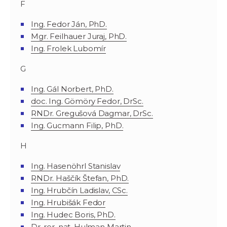
F
Ing. Fedor Ján, PhD.
Mgr. Feilhauer Juraj, PhD.
Ing. Frolek Lubomír
G
Ing. Gál Norbert, PhD.
doc. Ing. Gömöry Fedor, DrSc.
RNDr. Gregušová Dagmar, DrSc.
Ing. Gucmann Filip, PhD.
H
Ing. Hasenöhrl Stanislav
RNDr. Haščík Štefan, PhD.
Ing. Hrubčín Ladislav, CSc.
Ing. Hrubišák Fedor
Ing. Hudec Boris, PhD.
Dr. rer. nat. Hulman Martin