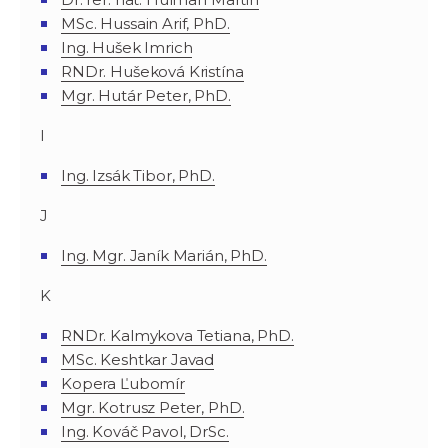
MSc. Hussain Arif, PhD.
Ing. Hušek Imrich
RNDr. Hušeková Kristína
Mgr. Hutár Peter, PhD.
I
Ing. Izsák Tibor, PhD.
J
Ing. Mgr. Janík Marián, PhD.
K
RNDr. Kalmykova Tetiana, PhD.
MSc. Keshtkar Javad
Kopera Ľubomír
Mgr. Kotrusz Peter, PhD.
Ing. Kováč Pavol, DrSc.