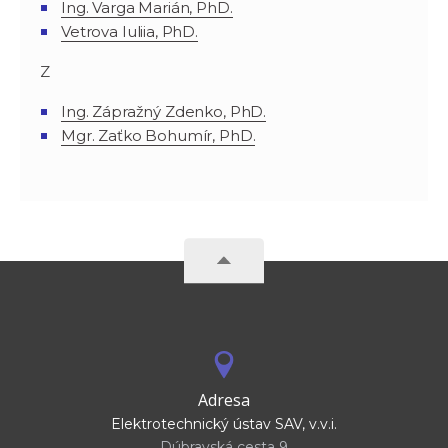
Ing. Varga Marián, PhD.
Vetrova Iuliia, PhD.
Z
Ing. Zápražný Zdenko, PhD.
Mgr. Zaťko Bohumír, PhD.
Adresa
Elektrotechnický ústav SAV, v.v.i.
Dúbravská cesta 9