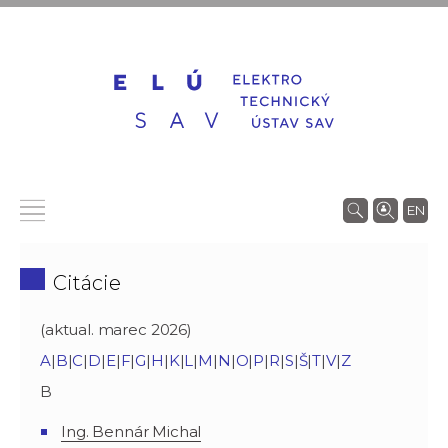
EN
Citácie
(aktual. marec 2026)
A
|
B
|
C
|
D
|
E
|
F
|
G
|
H
|
K
|
L
|
M
|
N
|
O
|
P
|
R
|
S
|
Š
|
T
|
V
|
Z
B
Ing. Bennár Michal