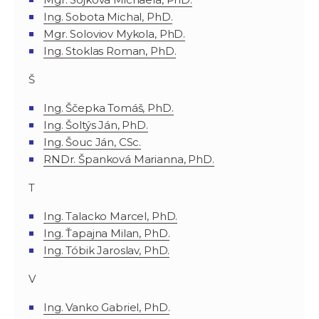
Ing. Sobota Michal, PhD.
Mgr. Soloviov Mykola, PhD.
Ing. Stoklas Roman, PhD.
Š
Ing. Ščepka Tomáš, PhD.
Ing. Šoltýs Ján, PhD.
Ing. Šouc Ján, CSc.
RNDr. Španková Marianna, PhD.
T
Ing. Talacko Marcel, PhD.
Ing. Ťapajna Milan, PhD.
Ing. Tóbik Jaroslav, PhD.
V
Ing. Vanko Gabriel, PhD.