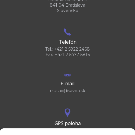
841 04 Bratislava
Slovensko
Telefón
Tel.: +421 2 5922 2468
Fax: +421 2 5477 5816
E-mail
elusav@savba.sk
GPS poloha
48°10'09.3”N