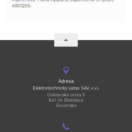
4901205.
Adresa
Elektrotechnický ústav SAV, v.v.i.
Dúbravská cesta 9
841 04 Bratislava
Slovensko