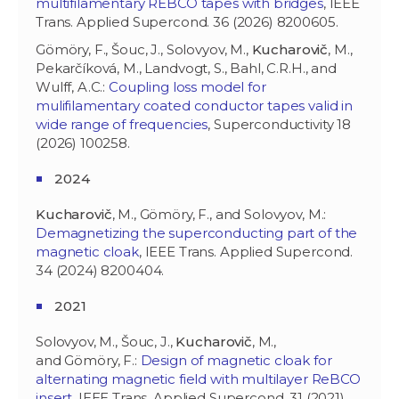
multifilamentary REBCO tapes with bridges
, IEEE
Trans. Applied Supercond. 36 (2026) 8200605.
Gömöry, F., Šouc, J., Solovyov, M.,
Kucharovič
, M.,
Pekarčíková, M., Landvogt, S., Bahl, C.R.H., and
Wulff, A.C.:
Coupling loss model for
mulifilamentary coated conductor tapes valid in
wide range of frequencies
, Superconductivity 18
(2026) 100258.
2024
Kucharovič
, M., Gömöry, F., and Solovyov, M.:
Demagnetizing the superconducting part of the
magnetic cloak
, IEEE Trans. Applied Supercond.
34 (2024) 8200404.
2021
Solovyov, M., Šouc, J.,
Kucharovič
, M.,
and Gömöry, F.:
Design of magnetic cloak for
alternating magnetic field with multilayer ReBCO
insert
, IEEE Trans. Applied Supercond. 31 (2021)