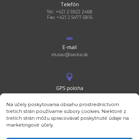
Telefón
Tel.: +421 2 5922 2468
Fax: +421 2 5477 5816
E-mail
elusav@savba.sk
GPS poloha
48°10'09.3”N
17°04'08.7”E
Na účely poskytovania obsahu prostredníctvom
tretích strán používame súbory cookies. Niektoré z
tretích strán môžu spracovávať poskytnuté údaje na
marketingové účely.