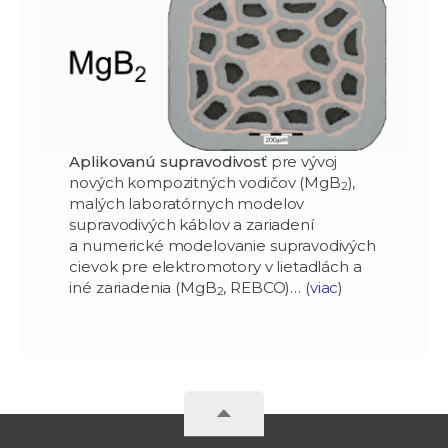
Aplikovanú supravodivosť
pre vývoj
nových kompozitných vodičov (MgB
),
2
malých laboratórnych modelov
supravodivých káblov a zariadení
a numerické modelovanie supravodivých
cievok pre elektromotory v lietadlách a
iné zariadenia (MgB
, REBCO)… (
viac
)
2