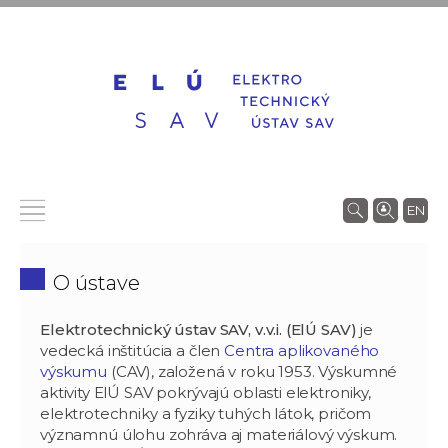
EN
O ústave
Elektrotechnický ústav SAV, v.v.i. (ElÚ SAV)
je
vedecká inštitúcia a člen
Centra aplikovaného
výskumu
(CAV), založená v roku 1953. Výskumné
aktivity ElÚ SAV pokrývajú oblasti elektroniky,
elektrotechniky a fyziky tuhých látok, pričom
významnú úlohu zohráva aj materiálový výskum.