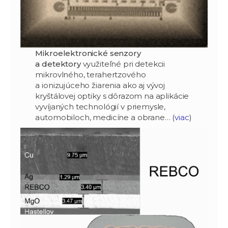
Mikroelektronické senzory
a detektory
využiteľné pri detekcii
mikrovlného, terahertzového
a ionizujúceho žiarenia ako aj vývoj
kryštálovej optiky s dôrazom na aplikácie
vyvíjaných technológií v priemysle,
automobiloch, medicíne a obrane… (
viac
)