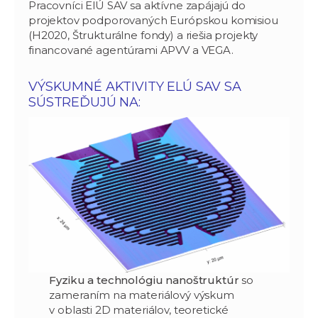
Pracovníci ElÚ SAV sa aktívne zapájajú do
projektov podporovaných Európskou komisiou
(H2020, Štrukturálne fondy) a riešia projekty
financované agentúrami APVV a VEGA.
VÝSKUMNÉ AKTIVITY ELÚ SAV SA
SÚSTREĎUJÚ NA:
Fyziku a technológiu nanoštruktúr
so
zameraním na materiálový výskum
v oblasti 2D materiálov, teoretické