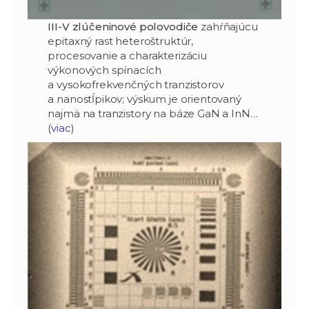
III-V zlúčeninové polovodiče
zahŕňajúcu
epitaxný rast heteroštruktúr,
procesovanie a charakterizáciu
výkonových spínacích
a vysokofrekvenčných tranzistorov
a nanostĺpikov; výskum je orientovaný
najmä na tranzistory na báze GaN a InN…
(
viac
)