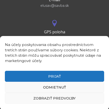
elusav@savba.sk
GPS poloha
48°10'09.3”N
17°04'08.7”E
Na účely poskytovania obsahu prostredníctvom
tretích strán používame súbory cookies. Niektoré z
tretích strán môžu spracovávať poskytnuté údaje na
marketingové účely.
PRIJAŤ
©2026
Elektrotechnický ústav SAV, v. v. i.
Intranet
ODMIETNUŤ
Rezervácia priestorov
Linky
ZOBRAZIŤ PREDVOĽBY
Kontakt
Zásady ochrany osobných údajov