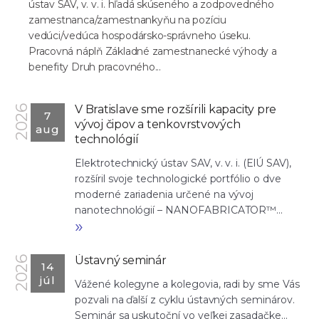
ústav SAV, v. v. i. hľadá skúseného a zodpovedného
zamestnanca/zamestnankyňu na pozíciu
vedúci/vedúca hospodársko-správneho úseku.
Pracovná náplň Základné zamestnanecké výhody a
benefity Druh pracovného...
V Bratislave sme rozšírili kapacity pre
2026
7
vývoj čipov a tenkovrstvových
aug
technológií
Elektrotechnický ústav SAV, v. v. i. (ElÚ SAV),
rozšíril svoje technologické portfólio o dve
moderné zariadenia určené na vývoj
nanotechnológií – NANOFABRICATOR™...
»
Ústavný seminár
2026
14
júl
Vážené kolegyne a kolegovia, radi by sme Vás
pozvali na ďalší z cyklu ústavných seminárov.
Seminár sa uskutoční vo veľkej zasadačke...