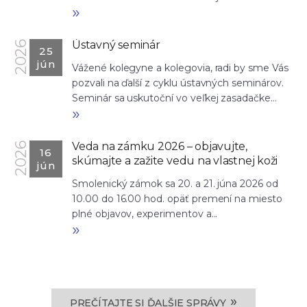
»
Ústavný seminár
2026
25
jún
Vážené kolegyne a kolegovia, radi by sme Vás
pozvali na ďalší z cyklu ústavných seminárov.
Seminár sa uskutoční vo veľkej zasadačke...
»
Veda na zámku 2026 – objavujte,
2026
16
skúmajte a zažite vedu na vlastnej koži
jún
Smolenický zámok sa 20. a 21. júna 2026 od
10.00 do 16.00 hod. opäť premení na miesto
plné objavov, experimentov a...
»
»
PREČÍTAJTE SI ĎALŠIE SPRÁVY