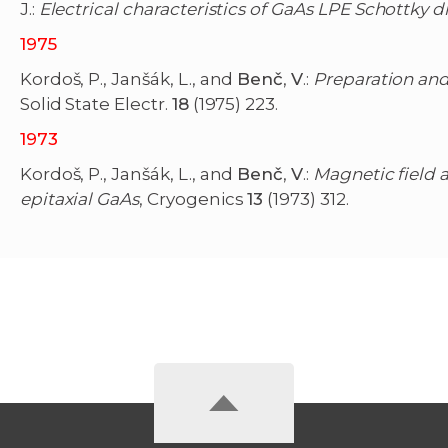
J.:
Electrical characteristics of GaAs LPE Schottky 
1975
Kordoš, P., Janšák, L., and
Benč
,
V
.:
Preparation and
Solid State Electr.
18
(1975) 223.
1973
Kordoš, P., Janšák, L., and
Benč
,
V
.:
Magnetic field
epitaxial GaAs
, Cryogenics
13
(1973) 312.