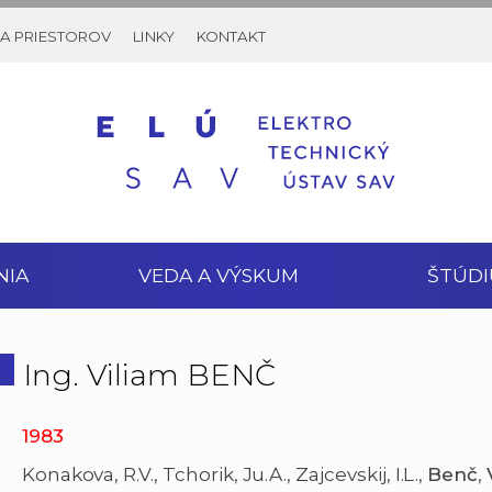
A PRIESTOROV
LINKY
KONTAKT
NIA
VEDA A VÝSKUM
ŠTÚDI
Ing. Viliam BENČ
1983
Konakova, R.V., Tchorik, Ju.A., Zajcevskij, I.L.,
Benč
,