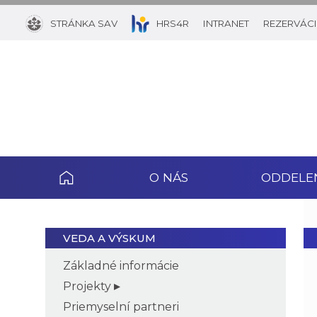
STRÁNKA SAV
HRS4R
INTRANET
REZERVÁCI
O NÁS
ODDELE
VEDA A VÝSKUM
Základné informácie
Projekty
Priemyselní partneri