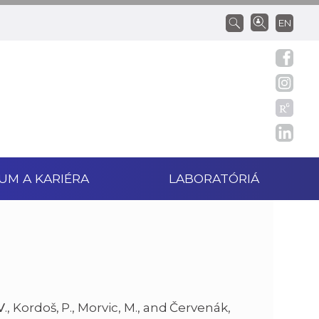
EN
UM A KARIÉRA
LABORATÓRIÁ
V
., Kordoš, P., Morvic, M., and Červenák,