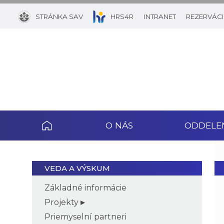
STRÁNKA SAV
HRS4R
INTRANET
REZERVÁCI
O NÁS
ODDELE
VEDA A VÝSKUM
Základné informácie
Projekty
Priemyselní partneri