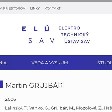
A PRIESTOROV
LINKY
KONTAKT
NIA
VEDA A VÝSKUM
ŠTÚDI
Martin GRUJBÁR
2006
Lalinský, T., Vanko, G.,
Grujbár, M.
, Mozolová, Ž., Hašč