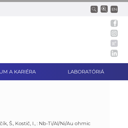
EN
UM A KARIÉRA
LABORATÓRIÁ
ík, Š., Kostič, I., : Nb-Ti/Al/Ni/Au ohmic