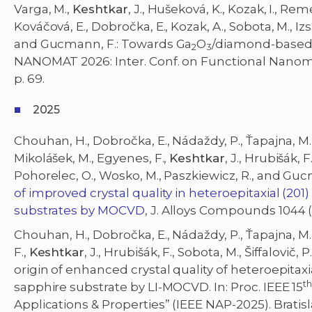
Varga, M.,
Keshtkar
, J., Hušeková, K., Kozak, I., Re
Kováčová, E., Dobročka, E., Kozak, A., Sobota, M., Izs
and Gucmann, F.: Towards Ga
O
/diamond-based 
2
3
NANOMAT 2026: Inter. Conf. on Functional Nanoma
p. 69.
2025
Chouhan, H., Dobročka, E., Nádaždy, P., Ťapajna, M., 
Mikolášek, M., Egyenes, F.,
Keshtkar
, J., Hrubišák, 
Pohorelec, O., Wosko, M., Paszkiewicz, R., and Guc
of improved crystal quality in heteroepitaxial (201)
substrates by MOCVD
, J. Alloys Compounds 1044 (
Chouhan, H., Dobročka, E., Nádaždy, P., Ťapajna, M.
F.,
Keshtkar
, J., Hrubišák, F., Sobota, M., Šiffalovi
origin of enhanced crystal quality of heteroepitaxi
t
sapphire substrate by LI-MOCVD. In: Proc. IEEE 15
Applications & Properties” (IEEE NAP-2025). Bratis