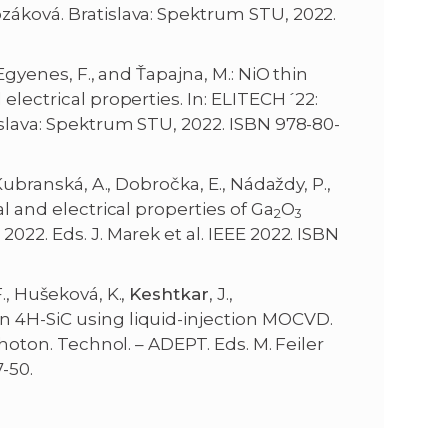
ozáková. Bratislava: Spektrum STU, 2022.
 Egyenes, F., and Ťapajna, M.: NiO thin
electrical properties. In: ELITECH´22:
islava: Spektrum STU, 2022. ISBN 978-80-
Kubranská, A., Dobročka, E., Nádaždy, P.,
al and electrical properties of Ga
O
2
3
022. Eds. J. Marek et al. IEEE 2022. ISBN
., Hušeková, K.,
Keshtkar
, J.,
n 4H-SiC using liquid-injection MOCVD.
hoton. Technol. – ADEPT. Eds. M. Feiler
7-50.