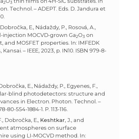
Ga
O
thin films on 4H-SiC substrates. In
2
3
ton. Technol. – ADEPT. Eds. D. Jandura et
0.
 Dobročka, E., Nádaždy, P., Rosová, A.,
quid-injection MOCVD-grown Ga
O
on
2
3
rt, and MOSFET properties. In: IMFEDK
 Kansai. – IEEE, 2023, p. IN10. ISBN 979-8-
 Dobročka, E., Nádaždy, P., Egyenes, F.,
solar-blind photodetectors: structure and
dvances in Electron. Photon. Technol. –
8-80-554-1884-1. P. 113-116.
., Dobročka, E.,
Keshtkar
, J., and
ferent atmospheres on surface
ire using LI-MOCVD method. In: