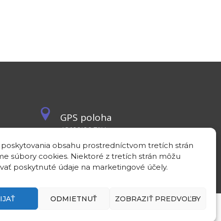
GPS poloha
48°10'09.3”N
17°04'08.7”E
 poskytovania obsahu prostredníctvom tretích strán
e súbory cookies. Niektoré z tretích strán môžu
vať poskytnuté údaje na marketingové účely.
IJAŤ
ODMIETNUŤ
ZOBRAZIŤ PREDVOĽBY