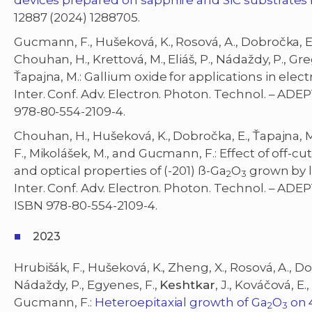
devices prepared on sapphire and SiC substrates
12887 (2024) 1288705.
Gucmann, F., Hušeková, K., Rosová, A., Dobročka, E.
Chouhan, H., Krettová, M., Eliáš, P., Nádaždy, P., Gr
Ťapajna, M.: Gallium oxide for applications in elect
Inter. Conf. Adv. Electron. Photon. Technol. – ADEPT
978-80-554-2109-4.
Chouhan, H., Hušeková, K., Dobročka, E., Ťapajna, 
F., Mikolášek, M., and Gucmann, F.: Effect of off-c
and optical properties of (-201) ß-Ga
O
grown by l
2
3
Inter. Conf. Adv. Electron. Photon. Technol. – ADEPT 
ISBN 978-80-554-2109-4.
2023
Hrubišák, F., Hušeková, K., Zheng, X., Rosová, A., Do
Nádaždy, P., Egyenes, F.,
Keshtkar
, J., Kováčová, E
Gucmann, F.:
Heteroepitaxial growth of Ga
O
on 4
2
3