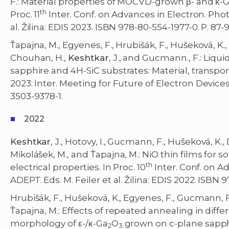
F.: Material properties of MOCVD-grown β- and κ-
th
Proc. 11
Inter. Conf. on Advances in Electron. Pho
al. Žilina: EDIS 2023. ISBN 978-80-554-1977-0. P. 87-9
Ťapajna, M., Egyenes, F., Hrubišák, F., Hušeková, K.,
Chouhan, H.,
Keshtkar
, J., and Gucmann., F.: Li
sapphire and 4H-SiC substrates: Material, transpo
2023: Inter. Meeting for Future of Electron Devices,
3503-9378-1.
2022
Keshtkar
, J., Hotovy, I., Gucmann, F., Hušeková, K.,
Mikolášek, M., and Ťapajna, M.: NiO thin films for 
th
electrical properties. In Proc. 10
Inter. Conf. on A
ADEPT. Eds. M. Feiler et al. Žilina: EDIS 2022. ISBN 97
Hrubišák, F., Hušeková, K., Egyenes, F., Gucmann, F
Ťapajna, M.: Effects of repeated annealing in dif
morphology of ε-/κ-Ga
O
grown on c-plane sapph
2
3