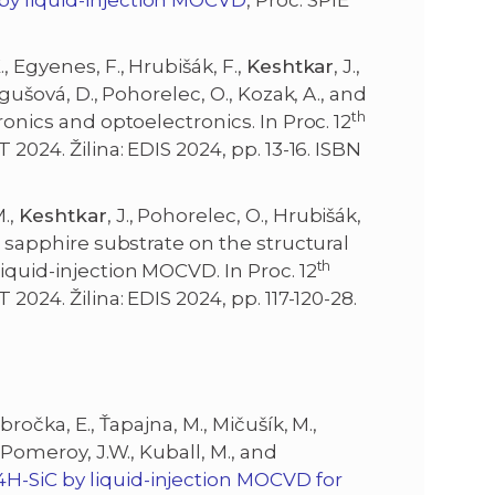
 by liquid-injection MOCVD
, Proc. SPIE
, Egyenes, F., Hrubišák, F.,
Keshtkar
, J.,
egušová, D., Pohorelec, O., Kozak, A., and
th
ronics and optoelectronics. In Proc. 12
 2024. Žilina: EDIS 2024, pp. 13-16. ISBN
M.,
Keshtkar
, J., Pohorelec, O., Hrubišák,
ut sapphire substrate on the structural
th
iquid-injection MOCVD. In Proc. 12
2024. Žilina: EDIS 2024, pp. 117-120-28.
bročka, E., Ťapajna, M., Mičušík, M.,
., Pomeroy, J.W., Kuball, M., and
H-SiC by liquid-injection MOCVD for