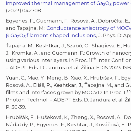
improved thermal management of Ga
O
power 
2
3
(2023) 042708.
Egyenes, F., Gucmann, F., Rosová, A., Dobročka, E.,
and Ťapajna, M.:
Conductance anisotropy of MOC
β-Ga
O
filament-shaped inclusions
, J. Phys. D: A
2
3
Ťapajna, M.,
Keshtkar
, J., Szabó, O., Shagieva, E., H
J., Kromka, A., and Gucmann, F.: Growth of nanoc
th
using various interlayers. In Proc. 11
Inter. Conf. 
– ADEPT. Eds. D. Jandura et al. Žilina: EDIS 2023. IS
Yuan, C., Mao, Y., Meng, B., Xiao, X., Hrubišák, F., E
Rosová, A., Eliáš, P.,
Keshtkar
, J., Ťapajna, M., and
th
films and interfaces grown by MOCVD. In Proc. 11
Photon. Technol. – ADEPT. Eds. D. Jandura et al. Ži
P. 36-39.
Hrubišák, F., Hušeková, K., Zheng, X., Rosová, A., Do
Nádaždy, P., Egyenes, F.,
Keshtar
, J., Kováčová, E.