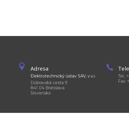
Adresa
Tel
Elektrotechnický ústav SAV, v.v.i.
Tel.:
Fax: 
Dúbravská cesta 9
841 04 Bratislava
Slovensko