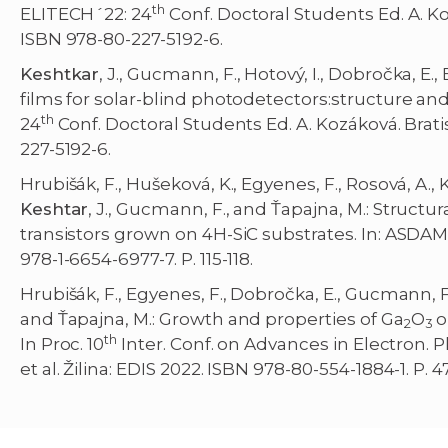
th
ELITECH´22: 24
Conf. Doctoral Students Ed. A. K
ISBN 978-80-227-5192-6.
Keshtkar
, J., Gucmann, F., Hotový, I., Dobročka, E.,
films for solar-blind photodetectors:structure and 
th
24
Conf. Doctoral Students Ed. A. Kozáková. Brat
227-5192-6.
Hrubišák, F., Hušeková, K., Egyenes, F., Rosová, A., 
Keshtar
, J., Gucmann, F., and Ťapajna, M.: Structur
transistors grown on 4H-SiC substrates. In: ASDAM 2
978-1-6654-6977-7. P. 115-118.
Hrubišák, F., Egyenes, F., Dobročka, E., Gucmann, F
and Ťapajna, M.: Growth and properties of Ga
O
o
2
3
th
In Proc. 10
Inter. Conf. on Advances in Electron. P
et al. Žilina: EDIS 2022. ISBN 978-80-554-1884-1. P. 4