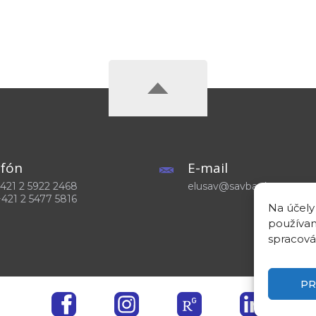
efón
E-mail
 +421 2 5922 2468
elusav@savba.sk
+421 2 5477 5816
Na účely
používam
spracová
PR