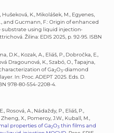
, Hušeková, K., Mikolášek, M., Egyenes,
ič, P., and Gucmann, F.: Origin of enhanced
 substrate using liquid injection-
trichová. Žilina: EDIS 2025, p. 92-95. ISBN
ma, D.K., Kozak, A., Eliáš, P., Dobročka, E.,
tová Dragounová, K., Szabó, O., Ťapajna,
characterization of Ga
O
-diamond
2
3
ayer. In: Proc. ADEPT 2025. Eds. D.
 ISBN 978-80-554-2208-4.
 Rosová, A., Nádaždy, P., Eliáš, P.,
., Zheng, X., Pomeroy, J.W., Kuball, M.,
al properties of Ga
O
thin films and
2
3