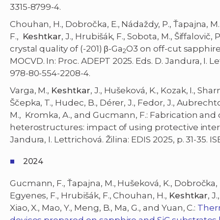
3315-8799-4.
Chouhan, H., Dobročka, E., Nádaždy, P., Ťapajna, M.
F.,
Keshtkar
, J., Hrubišák, F., Sobota, M., Šiffalov
crystal quality of (-201) β-Ga
O3 on off-cut sapphire
2
MOCVD. In: Proc. ADEPT 2025. Eds. D. Jandura, I. Let
978-80-554-2208-4.
Varga, M.,
Keshtkar
, J., Hušeková, K., Kozak, I., Shar
Ščepka, T., Hudec, B., Dérer, J., Fedor, J., Aubrech
M., Kromka, A., and Gucmann, F.: Fabrication and 
heterostructures: impact of using protective interl
Jandura, I. Lettrichová. Žilina: EDIS 2025, p. 31-35.
2024
Gucmann, F., Ťapajna, M., Hušeková, K., Dobročka, E.,
Egyenes, F., Hrubišák, F., Chouhan, H.,
Keshtkar
, J
Xiao, X., Mao, Y., Meng, B., Ma, G., and Yuan, C.:
Therm