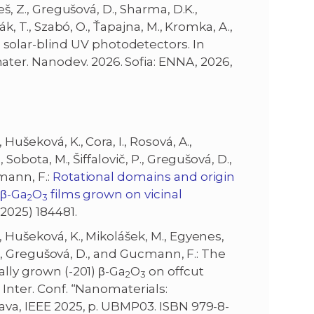
meš, Z., Gregušová, D., Sharma, D.K.,
ák, T., Szabó, O., Ťapajna, M., Kromka, A.,
solar-blind UV photodetectors. In
ter. Nanodev. 2026. Sofia: ENNA, 2026,
Hušeková, K., Cora, I., Rosová, A.,
F., Sobota, M., Šiffalovič, P., Gregušová, D.,
mann, F.:
Rotational domains and origin
 β-Ga
O
films grown on vicinal
2
3
2025) 184481.
, Hušeková, K., Mikolášek, M., Egyenes,
č, P., Gregušová, D., and Gucmann, F.: The
ally grown (-201) β-Ga
O
on offcut
2
3
h
Inter. Conf. “Nanomaterials:
lava, IEEE 2025, p. UBMP03. ISBN 979-8-