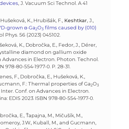
devices
, J. Vacuum Sci Technol. A 41
 Hušeková, K., Hrubišák, F.,
Keshtkar
, J.,
VD-grown α-Ga
O
films caused by (010)
2
3
ppl Phys. 56 (2023) 045102.
ušeková, K., Dobročka, E., Fedor, J., Dérer,
rystalline diamond on gallium oxide
on Advances in Electron. Photon. Technol.
BN 978-80-554-1977-0. P. 28-31.
gyenes, F., Dobročka, E., Hušeková, K.,
 Gucmann, F.: Thermal properties of Ga
O
2
3
Inter. Conf. on Advances in Electron.
lina: EDIS 2023. ISBN 978-80-554-1977-0.
bročka, E., Ťapajna, M., Mičušík, M.,
, Pomeroy, J.W., Kuball, M., and Gucmann,