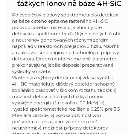
ťažkých iónov na báze 4H-SiC
Polovodičový diódový spektrometrický detektor
na báze čistého epitaxne rasteného 4H-SiC
polovodičového materiálu je vhodný pre
detekciu a spektrometriu ťažkých nabitých častíc
a neutrónov generovaných rôznymi zdrojmi
napríklad v reaktoroch pre jadrovú fúziu. Navrhli
a realizovali sme originálnu technológiu prípravy
detektora. Experimentálne merané parametre
prekonávajú najlepšie doposiaľ prezentované
výsledky vo svete.
Vlastnosti a výhody detektora: i) vďaka využitiu
4H-SiC materiálu je diódový detektor schopný
spoľahlivo pracovať v širokom rozsahu teplôt; ii)
možnosť detekcie rôznych tažkých iónov
vysokých energií (až niekoľko 100 MeV); iii)
vysoké spektrometrické rozlíšenie 0,25% pre 5,5
MeV alfa častice; iv) vysoká odolnosť voči
poškodeniu ionizujúcim žiarením a tiež
neutrónmi; v) možnosť prípravy detektorov