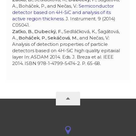
A., Boháček, P., and Nečas, V.:
Semiconductor
detector based on 4H-SiC and analysis of its
active region thickness
. J. Instrument. 9 (2014)
C05041.
Zaťko, B., Dubecký, F.
, Sedláčková, K., Šagátová,
A.,
Boháček, P., Sekáčová, M.
, and Nečas, V.:
Analysis of detection properties of particle
detectors based on 4H-SiC high quality epitaxial
layer In: ASDAM 2014. Eds. J. Breza et al. IEEE
2014. ISBN 978-1-4799-5474-2. P. 65-68.