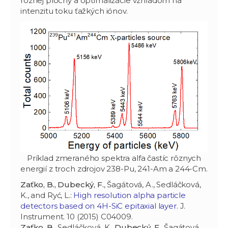
rôznej plochy a optimalizácie vzhľadom na
intenzitu toku ťažkých iónov.
Príklad zmeraného spektra alfa častíc rôznych
energií z troch zdrojov 238-Pu, 241-Am a 244-Cm.
Zaťko, B., Dubecký, F.
, Šagátová, A., Sedláčková,
K., and Ryć, L.:
High resolution alpha particle
detectors based on 4H-SiC epitaxial layer
. J.
Instrument. 10 (2015) C04009.
Zaťko, B.
, Sedláčková, K.,
Dubecký, F.
, Šagátová,