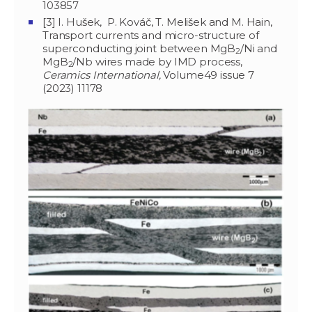
103857
[3] I. Hušek, P. Kováč, T. Melišek and M. Hain,
Transport currents and micro-structure of
superconducting joint between MgB
/Ni and
2
MgB
/Nb wires made by IMD process,
2
Ceramics International,
Volume49 issue 7
(2023) 11178