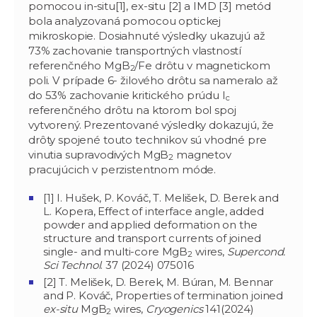
pomocou in-situ[1], ex-situ [2] a IMD [3] metód
bola analyzovaná pomocou optickej
mikroskopie. Dosiahnuté výsledky ukazujú až
73% zachovanie transportných vlastností
referenčného MgB
/Fe drôtu v magnetickom
2
poli. V prípade 6- žilového drôtu sa nameralo až
do 53% zachovanie kritického prúdu I
c
referenčného drôtu na ktorom bol spoj
vytvorený. Prezentované výsledky dokazujú, že
drôty spojené touto technikov sú vhodné pre
vinutia supravodivých MgB
magnetov
2
pracujúcich v perzistentnom móde.
[1] I. Hušek, P. Kováč, T. Melišek, D. Berek and
L. Kopera, Effect of interface angle, added
powder and applied deformation on the
structure and transport currents of joined
single- and multi-core MgB
wires,
Supercond.
2
Sci Technol
. 37 (2024) 075016
[2] T. Melišek, D. Berek, M. Búran, M. Bennar
and P. Kováč, Properties of termination joined
ex-situ
MgB
wires,
Cryogenics
141(2024)
2