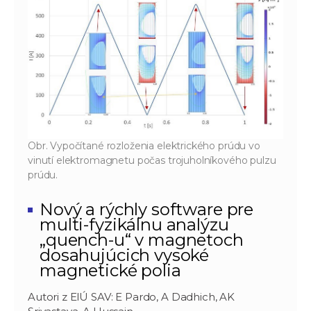
Obr. Vypočítané rozloženia elektrického prúdu vo
vinutí elektromagnetu počas trojuholníkového pulzu
prúdu.
Nový a rýchly software pre
multi-fyzikálnu analýzu
„quench-u“ v magnetoch
dosahujúcich vysoké
magnetické polia
Autori z ElÚ SAV: E Pardo, A Dadhich, AK