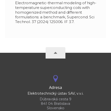
Electromagnetic-thermal modeling of high-
temperature superconducting coils with
homogenized method and different
formulations: a benchmark, Supercond. Sci
Technol. 37 (2024) 125006. IF 3.7.
Adresa
Elektrotechnický ústav SAV, v.v.i.
Dúbravská cesta 9
841 04 Bratislava
Slovensko