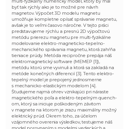
multi-fyzikálny numerický model, ktorý by mal
byť tak rýchly ako je to možné pre návrh
magnetov. Výpočet 3D modelu magnetu
umožňuje kompletne opísať správanie magnetu,
avšak je to veľmi časovo náročne. V tejto práci
predstavujeme rýchlu a presnú 2D výpočtovú
metódu prierezu magnetu pre multi-fyzikálne
modelovanie elektro-magneticko-tepelno-
mechanického správania magnetu, ktorá zahŕňa
tieniace prúdy. Metóda recipročne prepája náš
elektromagnetický software (MEMEP [1]),
metódu ktorú sme vyvinuli a ktorá sa zakladá na
metóde konečných diferencií [3]. Tento elektro-
tepelný model je prepojený jednosmerne
s mechanicko-elastickým modelom [4].
Študujeme najmä ohrev vznikajúci pri náraste
magnetického poľa a elektro-tepelným quench-
om, ktorý sa iniciuje poškodeným závitom
v magnete na ktorom je zrazu maximálny možný
elektrický prúd. Okrem toho, za účelom
vzájomného overenia výsledkov, testujeme náš
model porovnaním s modelmi vedeckých a