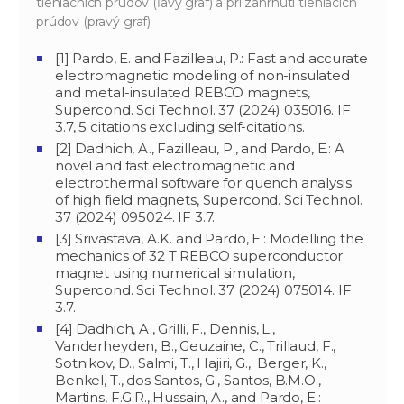
tieniachich prúdov (ľavý graf) a pri zahrnutí tieniacich
prúdov (pravý graf)
[1] Pardo, E. and Fazilleau, P.: Fast and accurate
electromagnetic modeling of non-insulated
and metal-insulated REBCO magnets,
Supercond. Sci Technol. 37 (2024) 035016. IF
3.7, 5 citations excluding self-citations.
[2] Dadhich, A., Fazilleau, P., and Pardo, E.: A
novel and fast electromagnetic and
electrothermal software for quench analysis
of high field magnets, Supercond. Sci Technol.
37 (2024) 095024. IF 3.7.
[3] Srivastava, A.K. and Pardo, E.: Modelling the
mechanics of 32 T REBCO superconductor
magnet using numerical simulation,
Supercond. Sci Technol. 37 (2024) 075014. IF
3.7.
[4] Dadhich, A., Grilli, F., Dennis, L.,
Vanderheyden, B., Geuzaine, C., Trillaud, F.,
Sotnikov, D., Salmi, T., Hajiri, G., Berger, K.,
Benkel, T., dos Santos, G., Santos, B.M.O.,
Martins, F.G.R., Hussain, A., and Pardo, E.: