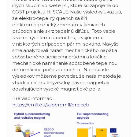
iných skupín vo svete [4], ktoré sú zapojené do
COST projektu Hi-SCALE. Naše výsledky ukazujú,
že elektro-tepelný quench sa šíri
elektromagnetický zmenami v tieniacich
prúdoch a nie skrz tepelnú difúziu. Toto vedie
k veľmi rýchlemu quench-u, trvajúcemu
v niektorých prípadoch pár milisekúnd. Navyše
sme analyzovali nárast mechanického napätia
spôsobeného tieniacimi prúdmi a lokálne
mechanické namáhanie spôsobené tepelnou
deformáciou počas quench-u. Na základe
výsledkov môžeme povedať, že naša metóda je
vhodná na multi-fyzikálny návrh magnetov
dosahujúcich vysoké magnetické polia.
Pre viac informácii:
https://emfl.eu/superemfl/project/