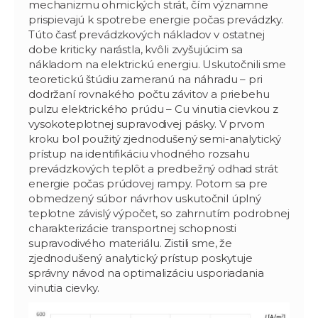
mechanizmu ohmických strát, čím významne
prispievajú k spotrebe energie počas prevádzky.
Túto časť prevádzkových nákladov v ostatnej
dobe kriticky narástla, kvôli zvyšujúcim sa
nákladom na elektrickú energiu. Uskutočnili sme
teoretickú štúdiu zameranú na náhradu – pri
dodržaní rovnakého počtu závitov a priebehu
pulzu elektrického prúdu – Cu vinutia cievkou z
vysokoteplotnej supravodivej pásky. V prvom
kroku bol použitý zjednodušený semi-analytický
prístup na identifikáciu vhodného rozsahu
prevádzkových teplôt a predbežný odhad strát
energie počas prúdovej rampy. Potom sa pre
obmedzený súbor návrhov uskutočnil úplný
teplotne závislý výpočet, so zahrnutím podrobnej
charakterizácie transportnej schopnosti
supravodivého materiálu. Zistili sme, že
zjednodušený analytický prístup poskytuje
správny návod na optimalizáciu usporiadania
vinutia cievky.