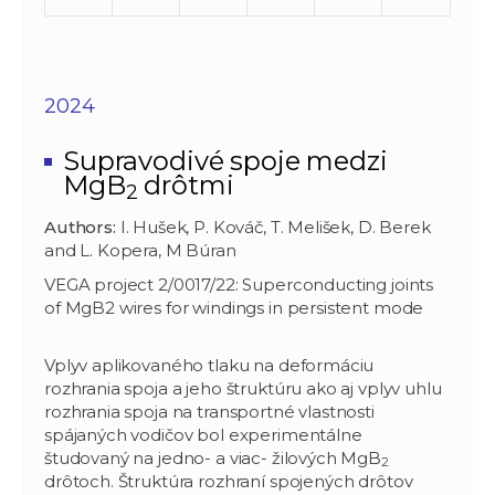
2024
Supravodivé spoje medzi
MgB
drôtmi
2
Authors:
I. Hušek, P. Kováč, T. Melišek, D. Berek
and L. Kopera, M Búran
VEGA project 2/0017/22: Superconducting joints
of MgB2 wires for windings in persistent mode
Vplyv aplikovaného tlaku na deformáciu
rozhrania spoja a jeho štruktúru ako aj vplyv uhlu
rozhrania spoja na transportné vlastnosti
spájaných vodičov bol experimentálne
študovaný na jedno- a viac- žilových MgB
2
drôtoch. Štruktúra rozhraní spojených drôtov