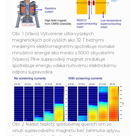
Obr. 1 (Vľavo) Vytvorenie ultra-vysokých
magnetických polí vyšších ako 32 T bežnými
medenými elektromagnetmi spotrebuje rovnaké
množstvo energie ako mesto s 5000 obyvateľmi
(Vpravo) Plne supravodivý magnet zredukuje
spotrebuje energiu vďaka nuľovému elektrickému
odporu supravodiča
Obr. 2 Nárast teploty spôsobenej quench-om vo
vinutí supravodivého magnetu bez zahrnutia vplyvu