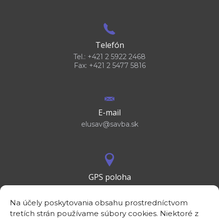
Telefón
Tel.: +421 2 5922 2468
Fax: +421 2 5477 5816
E-mail
elusav@savba.sk
GPS poloha
48°10'09.3”N
17°04'08.7”E
Na účely poskytovania obsahu prostredníctvom
tretích strán používame súbory cookies. Niektoré z