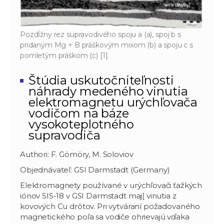
Pozdĺžny rez supravodivého spoju a (a), spoj b s
pridaným Mg + B práškovým mixom (b) a spoju c s
pomletým práškom (c) [1].
Štúdia uskutočniteľnosti
náhrady medeného vinutia
elektromagnetu urýchľovača
vodičom na báze
vysokoteplotného
supravodiča
Authori: F. Gömöry, M. Soloviov
Objednávateľ: GSI Darmstadt (Germany)
Elektromagnety používané v urýchľovači ťažkých
iónov SIS-18 v GSI Darmstadt maj[ vinutia z
kovových Cu drôtov. Pri vytváraní požadovaného
magnetického poľa sa vodiče ohrievajú vďaka