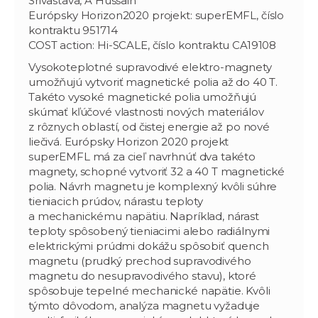
Srivastava, A Hussain
Európsky Horizon2020 projekt: superEMFL, číslo
kontraktu 951714
COST action: Hi-SCALE, číslo kontraktu CA19108
Vysokoteplotné supravodivé elektro-magnety
umožňujú vytvoriť magnetické polia až do 40 T.
Takéto vysoké magnetické polia umožňujú
skúmať kľúčové vlastnosti nových materiálov
z rôznych oblastí, od čistej energie až po nové
liečivá. Európsky Horizon 2020 projekt
superEMFL má za cieľ navrhnúť dva takéto
magnety, schopné vytvoriť 32 a 40 T magnetické
polia. Návrh magnetu je komplexný kvôli súhre
tieniacich prúdov, nárastu teploty
a mechanickému napätiu. Napríklad, nárast
teploty spôsobený tieniacimi alebo radiálnymi
elektrickými prúdmi dokážu spôsobiť quench
magnetu (prudký prechod supravodivého
magnetu do nesupravodivého stavu), ktoré
spôsobuje tepelné mechanické napätie. Kvôli
týmto dôvodom, analýza magnetu vyžaduje