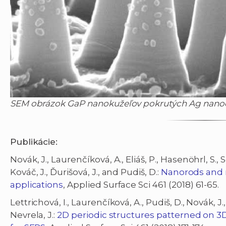
SEM obrázok GaP nanokužeľov pokrutých Ag nanoč
Publikácie:
Novák, J., Laurenčíková, A., Eliáš, P., Hasenöhrl, S., S
Kováč, J., Ďurišová, J., and Pudiš, D.:
Nanorods and 
applications
, Applied Surface Sci 461 (2018) 61-65.
Lettrichová, I., Laurenčíková, A., Pudiš, D., Novák, J.,
Nevrela, J.:
2D periodic structures patterned on 3D