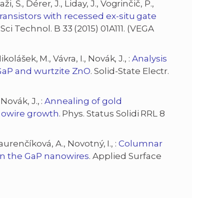
 Š., Dérer, J., Liday, J., Vogrinčič, P.,
 transistors with recessed ex-situ gate
Sci Technol. B 33 (2015) 01A111. (VEGA
kolášek, M., Vávra, I., Novák, J., :
Analysis
 GaP and wurtzite ZnO
. Solid-State Electr.
Novák, J., :
Annealing of gold
anowire growth
. Phys. Status Solidi RRL 8
 Laurenčíková, A., Novotný, I., :
Columnar
on the GaP nanowires
. Applied Surface