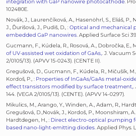
integration with GaP nanowire photocathode
. Pr
102480E.
Novák, J., Laurenčíková, A., Hasenöhrl, S., Eliáš, P., N
J., Ďurišová, J., Pudiš, D., :
Optical and mechanical p
embedded GaP nanowires
. Applied Surface Sci 39
Gucmann, F., Kúdela, R., Rosová, A., Dobročka, E., M
of UV-assisted wet oxidation of GaAs,
. J. Vacuum S
2/0105/13). (APVV 15-0243). (CENTE II).
Gregušová, D., Gucmann, F., Kúdela, R., Mičušík, M., St
Kordoš, P., :
Properties of InGaAs/GaAs metal-oxid
effect transistors modified by surface treatment,
.
144. (VEGA 2/0105/13). (CENTE). (APVV 14-0297).
Mikulics, M., Arango, Y., Winden, A., Adam, R., Hardt
Gregušová, D.,Novák, J., Kordoš, P., Moonshiram, A., 
Hardtdegen, H., :
Direct electro-optical pumping fo
based nano-light-emitting diodes
. Applied Phys. L