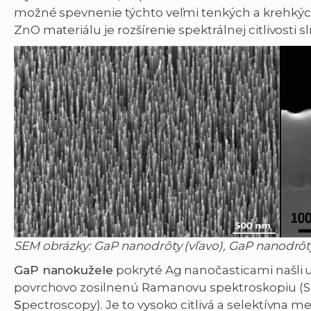
možné spevnenie týchto veľmi tenkých a krehkýc
ZnO materiálu je rozšírenie spektrálnej citlivosti 
SEM obrázky: GaP nanodrôty (vľavo), GaP nanodrôty
GaP nanokužele
pokryté Ag nanočasticami našli 
povrchovo zosilnenú Ramanovu spektroskopiu (
S
pectroscopy). Je to vysoko citlivá a selektívna 