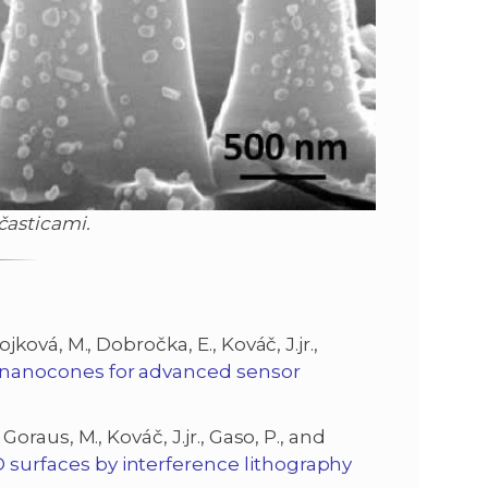
asticami.
ojková, M., Dobročka, E., Kováč, J.jr.,
nanocones for advanced sensor
 Goraus, M., Kováč, J.jr., Gaso, P., and
 surfaces by interference lithography