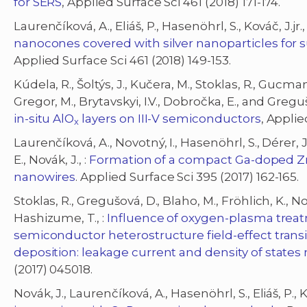
for SERS
, Applied Surface Sci 461 (2018) 171-174.
Laurenčíková, A., Eliáš, P., Hasenöhrl, S., Kováč, J.jr
nanocones covered with silver nanoparticles fo
Applied Surface Sci 461 (2018) 149-153.
Kúdela, R., Šoltýs, J., Kučera, M., Stoklas, R., Gucman
Gregor, M., Brytavskyi, I.V., Dobročka, E., and Gregu
in-situ AlO
layers on III-V semiconductors
, Applie
x
Laurenčíková, A., Novotný, I., Hasenöhrl, S., Dérer, J.,
E., Novák, J., :
Formation of a compact Ga-doped ZnO
nanowires
. Applied Surface Sci 395 (2017) 162-165.
Stoklas, R., Gregušová, D., Blaho, M., Fröhlich, K., Nov
Hashizume, T., :
Influence of oxygen-plasma trea
semiconductor heterostructure field-effect transi
deposition: leakage current and density of states 
(2017) 045018.
Novák, J., Laurenčíková, A., Hasenöhrl, S., Eliáš, P., K