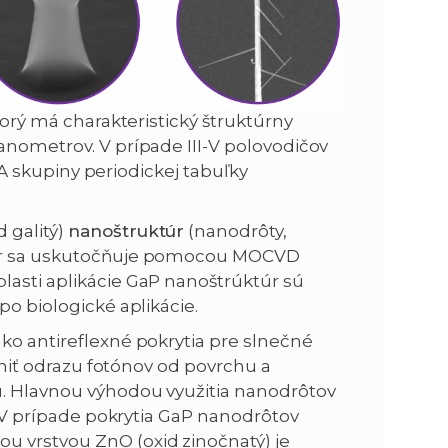
torý má charakteristický štruktúrny
anometrov. V prípade III-V polovodičov
. A skupiny periodickej tabuľky
d galitý)
nanoštruktúr
(nanodrôty,
ukúr sa uskutočňuje pomocou MOCVD
Oblasti aplikácie GaP nanoštrúktúr sú
po biologické aplikácie.
ako antireflexné pokrytia pre slnečné
rániť odrazu fotónov od povrchu a
u. Hlavnou výhodou využitia nanodrôtov
ť. V prípade pokrytia GaP nanodrôtov
u vrstvou ZnO (oxid zinočnatý) je