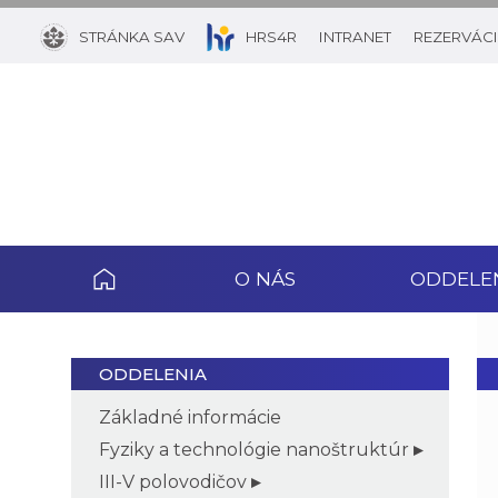
STRÁNKA SAV
HRS4R
INTRANET
REZERVÁCI
O NÁS
ODDELE
ODDELENIA
Základné informácie
Fyziky a technológie nanoštruktúr
III-V polovodičov