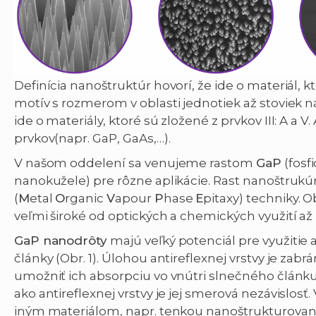
Definícia nanoštruktúr hovorí, že ide o materiál, k
motív s rozmerom v oblasti jednotiek až stoviek n
ide o materiály, ktoré sú zložené z prvkov III: A a V
prvkov(napr. GaP, GaAs,…).
V našom oddelení sa venujeme rastom
GaP
(fosfi
nanokužele) pre rôzne aplikácie. Rast nanoštr
(
M
etal
O
rganic
V
apour
P
hase
E
pitaxy) techniky. 
veľmi široké od optických a chemických využití až 
GaP nanodrôty
majú veľký potenciál pre využitie 
články (Obr. 1). Úlohou antireflexnej vrstvy je zab
umožniť ich absorpciu vo vnútri slnečného článk
ako antireflexnej vrstvy je jej smerová nezávislos
iným materiálom, napr. tenkou nanoštrukturovano