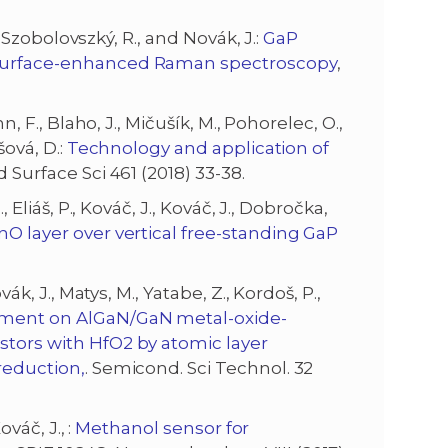
., Szobolovszký, R., and Novák, J.:
GaP
r surface-enhanced Raman spectroscopy
,
n, F., Blaho, J., Mičušík, M., Pohorelec, O.,
šová, D.:
Technology and application of
d Surface Sci 461 (2018) 33-38.
 Eliáš, P., Kováč, J., Kováč, J., Dobročka,
 layer over vertical free-standing GaP
ák, J., Matys, M., Yatabe, Z., Kordoš, P.,
tment on AlGaN/GaN metal-oxide-
stors with HfO2 by atomic layer
reduction,
. Semicond. Sci Technol. 32
ováč, J., :
Methanol sensor for