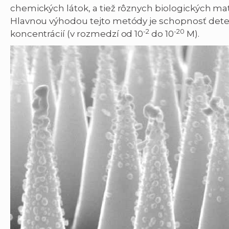
chemických látok, a tiež rôznych biologických mat
Hlavnou výhodou tejto metódy je schopnosť detek
-2
-20
koncentrácií (v rozmedzí od 10
do 10
M).