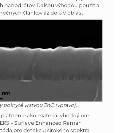
h nanodrôtov. Ďalšou výhodou použitia
slnečných článkov až do UV oblasti.
 pokryté vrstvou ZnO (vpravo).
uplatnenie ako materiál vhodný pre
SERS =
S
urface
E
nhanced
R
aman
metóda pre detekciu širokého spektra