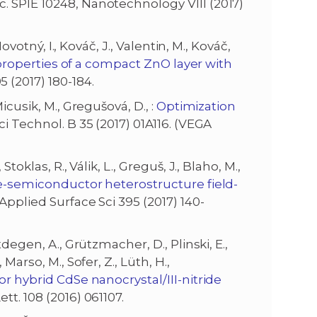
oc. SPIE 10248, Nanotechnology VIII (2017)
ovotný, I., Kováč, J., Valentin, M., Kováč,
roperties of a compact ZnO layer with
5 (2017) 180-184.
icusik, M., Gregušová, D., :
Optimization
ci Technol. B 35 (2017) 01A116. (VEGA
oklas, R., Válik, L., Greguš, J., Blaho, M.,
e-semiconductor heterostructure field-
 Applied Surface Sci 395 (2017) 140-
degen, A., Grützmacher, D., Plinski, E.,
Marso, M., Sofer, Z., Lüth, H.,
r hybrid CdSe nanocrystal/III-nitride
ett. 108 (2016) 061107.