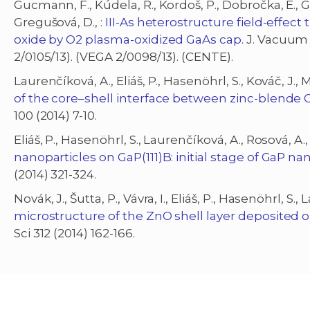
Gucmann, F., Kúdela, R., Kordoš, P., Dobročka, E., Gaži,
Gregušová, D., :
III-As heterostructure field-effect
oxide by O2 plasma-oxidized GaAs cap
. J. Vacuum 
2/0105/13). (VEGA 2/0098/13). (CENTE).
Laurenčíková, A., Eliáš, P., Hasenöhrl, S., Kováč, J., Mi
of the core–shell interface between zinc-blende
100 (2014) 7-10.
Eliáš, P., Hasenöhrl, S., Laurenčíková, A., Rosová, A., 
nanoparticles on GaP(111)B: initial stage of GaP n
(2014) 321-324.
Novák, J., Šutta, P., Vávra, I., Eliáš, P., Hasenöhrl, S.,
microstructure of the ZnO shell layer deposited 
Sci 312 (2014) 162-166.