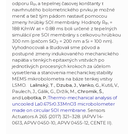
odporu R
a tepelnej časovej konštanty τ
th
navrhnutého bolometrického prvku je možné
meniť a tiež tým pádom nastaviť pomocou
zmeny hrúbky SOI membrány. Hodnoty R
=
th
188 K/mW aτ = 0.88 ms boli určené z tepelných
simulácií pre SOI membrány s celkovou hrúbkou
300 nm (pričom SiO
= 200 nm a Si = 100 nm).
2
Vyhodnocovali a študovali sme pôvod a
postupné zmeny indukovaného mechanického
napätia v tenkých epitaxných vrstvách po
jednotlivých procesných krokoch za účelom
vysvetlenia a stanovenia mechanickej stability
MEMS mikrobolometra na báze tenkej vrstvy
LSMO.
Lalinský
,
T
.,
Dzuba
,
J
.,
Vanko
,
G
., Kutiš, V.,
Paulech, J., Gálik, G., Držík, M.,
Chromik
,
Š
.,
and
Lobotka
,
P
.:
Thermo-mechanical analysis of
uncooled La0.67Sr0.33MnO3 microbolometer
made on circular SOI membrane
. Sensors
Actuators A 265 (2017) 321–328. (APVV 14-
0613, APVV 0450-10, APVV 0455-12, CENTE II).