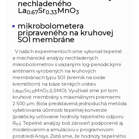
nechladeného
La
Sr
MnO
0.67
0.33
3
mikrobolometera
pripraveného na kruhovej
SOI membráne
V našich experimentoch sme vykonali tepelné
a mechanické analýzy nechladených
mikrobolometrov s viazanými log-periodickými
anténami vyrobených na kruhových
membránach typu SOI (kremík na oxide
kremičitom) na báze tenkých vrstiev
La
Sr
MnO
(LSMO). Využívali sme pri tom
0.67
0.33
3
kruhové membrány s maximálnymi priemermi
2 500 µm. Bola predstavená jednoduchá metóda
vyšetrovania účinnosti tepelnej konverzie
(prakticky určovanie hodnoty tepelného odporu
R
). Tepelné analýzy boli zároveň podporené aj
th
modelovaním a simuláciou v programovom
prostredí Ansys. Zistili sme, že hodnoty tepelného