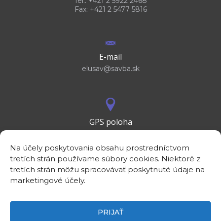
Tel.: +421 2 5922 2468
Fax: +421 2 5477 5816
E-mail
elusav@savba.sk
GPS poloha
48°10'09.3”N
17°04'08.7”E
Na účely poskytovania obsahu prostredníctvom
tretích strán používame súbory cookies. Niektoré z
tretích strán môžu spracovávať poskytnuté údaje na
marketingové účely.
PRIJAŤ