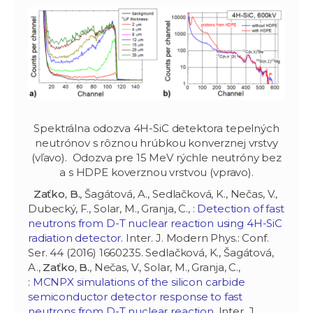
Spektrálna odozva 4H-SiC detektora tepelných
neutrónov s rôznou hrúbkou konverznej vrstvy
(vľavo). Odozva pre 15 MeV rýchle neutróny bez
a s HDPE koverznou vrstvou (vpravo).
Zaťko, B.
, Šagátová, A., Sedlačková, K., Nečas, V.,
Dubecký, F., Solar, M., Granja, C., :
Detection of fast
neutrons from D-T nuclear reaction using 4H-SiC
radiation detector
. Inter. J. Modern Phys.: Conf.
Ser. 44 (2016) 1660235. Sedlačková, K., Šagátová,
A.,
Zaťko, B.
, Nečas, V., Solar, M., Granja, C.,
:
MCNPX simulations of the silicon carbide
semiconductor detector response to fast
neutrons from D-T nuclear reaction
. Inter. J.