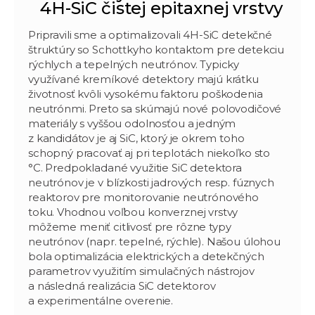
4H-SiC čistej epitaxnej vrstvy
Pripravili sme a optimalizovali 4H-SiC detekčné
štruktúry so Schottkyho kontaktom pre detekciu
rýchlych a tepelných neutrónov. Typicky
využívané kremíkové detektory majú krátku
životnosť kvôli vysokému faktoru poškodenia
neutrónmi. Preto sa skúmajú nové polovodičové
materiály s vyššou odolnosťou a jedným
z kandidátov je aj SiC, ktorý je okrem toho
schopný pracovať aj pri teplotách niekoľko sto
°C. Predpokladané využitie SiC detektora
neutrónov je v blízkosti jadrových resp. fúznych
reaktorov pre monitorovanie neutrónového
toku. Vhodnou voľbou konverznej vrstvy
môžeme meniť citlivosť pre rôzne typy
neutrónov (napr. tepelné, rýchle). Našou úlohou
bola optimalizácia elektrických a detekčných
parametrov využitím simulačných nástrojov
a následná realizácia SiC detektorov
a experimentálne overenie.