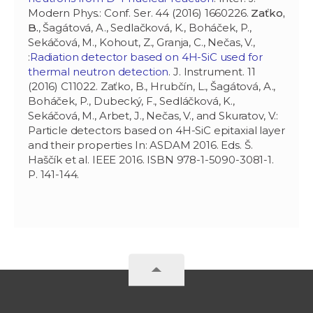
Modern Phys.: Conf. Ser. 44 (2016) 1660226.
Zaťko,
B.
, Šagátová, A., Sedlačková, K., Boháček, P.,
Sekáčová, M., Kohout, Z., Granja, C., Nečas, V.,
:
Radiation detector based on 4H-SiC used for
thermal neutron detection
. J. Instrument. 11
(2016) C11022. Zaťko, B., Hrubčín, L., Šagátová, A.,
Boháček, P., Dubecký, F., Sedláčková, K.,
Sekáčová, M., Arbet, J., Nečas, V., and Skuratov, V.:
Particle detectors based on 4H-SiC epitaxial layer
and their properties In: ASDAM 2016. Eds. Š.
Haščík et al. IEEE 2016. ISBN 978-1-5090-3081-1.
P. 141-144.