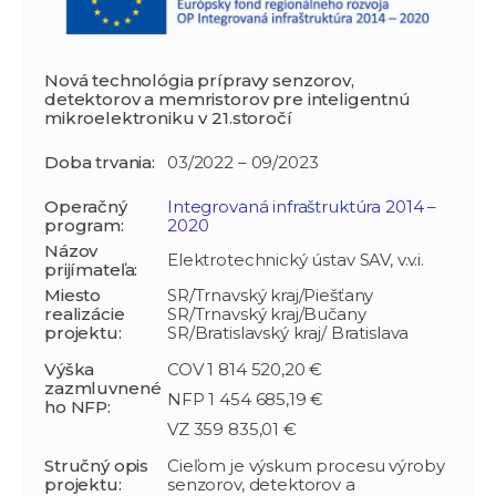
Nová technológia prípravy senzorov,
detektorov a memristorov pre inteligentnú
mikroelektroniku v 21.storočí
Doba trvania:
03/2022 – 09/2023
Operačný
Integrovaná infraštruktúra 2014 –
program:
2020
Názov
Elektrotechnický ústav SAV, v.v.i.
prijímateľa:
Miesto
SR/Trnavský kraj/Piešťany
realizácie
SR/Trnavský kraj/Bučany
projektu:
SR/Bratislavský kraj/ Bratislava
Výška
COV 1 814 520,20 €
zazmluvnené
NFP 1 454 685,19 €
ho NFP:
VZ 359 835,01 €
Stručný opis
Cieľom je výskum procesu výroby
projektu:
senzorov, detektorov a