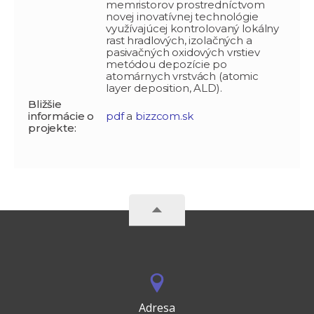
memristorov prostredníctvom
novej inovatívnej technológie
využívajúcej kontrolovaný lokálny
rast hradlových, izolačných a
pasivačných oxidových vrstiev
metódou depozície po
atomárnych vrstvách (atomic
layer deposition, ALD).
Bližšie
informácie o
pdf
a
bizzcom.sk
projekte:
Adresa