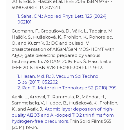
2016. Eds. Š. Haščík et al. IEEE 2016. ISBN 978-1-
5090-3081-1. P. 207-211.
1. Saha, C.N.: Applied Phys. Lett. 125 (2024)
062101.
Gucmann, F., Gregušová, D., Válik, L., Ťapajna, M.,
Haščík, Š.,
Hušeková
, K., Fröhlich, K., Pohorelec,
O., and Kuzmík, J.: DC and pulsed IV
characterisation of AlGaN/GaN MOS-HEMT with
Al
O
gate dielectric prepared by various
2
3
techniques. In: ASDAM 2016. Eds. Š. Haščík et al.
IEEE 2016. ISBN 978-1-5090-3081-1. P. 9-12.
1. Hasan, Md. R.: J. Vacuum Sci Technol.
B
35
(2017) 052202.
2. Pan, T.: Materiali in Tehnologije 52 (2018) 795.
Aarik, L., Arroval, T., Rammula, R., Mändar, H.,
Sammelselg, V., Hudec, B.,
Hušeková
, K., Fröhlich,
K., and Aarik, J.:
Atomic layer deposition of high-
quality Al2O3 and Al-doped TiO2 thin films from
hydrogen-free precursors,
Thin Solid Films 565
(2014) 19-24.