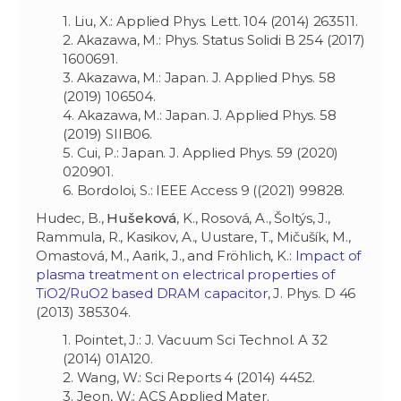
1. Liu, X.: Applied Phys. Lett. 104 (2014) 263511.
2. Akazawa, M.: Phys. Status Solidi B 254 (2017)
1600691.
3. Akazawa, M.: Japan. J. Applied Phys. 58
(2019) 106504.
4. Akazawa, M.: Japan. J. Applied Phys. 58
(2019) SIIB06.
5. Cui, P.: Japan. J. Applied Phys. 59 (2020)
020901.
6. Bordoloi, S.: IEEE Access 9 ((2021) 99828.
Hudec, B.,
Hušeková
, K., Rosová, A., Šoltýs, J.,
Rammula, R., Kasikov, A., Uustare, T., Mičušík, M.,
Omastová, M., Aarik, J., and Fröhlich, K.:
Impact of
plasma treatment on electrical properties of
TiO2/RuO2 based DRAM capacitor
, J. Phys. D 46
(2013) 385304.
1. Pointet, J.: J. Vacuum Sci Technol. A 32
(2014) 01A120.
2. Wang, W.: Sci Reports 4 (2014) 4452.
3. Jeon, W
.: ACS Applied Mater.