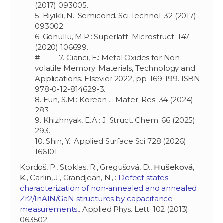
(2017) 093005.
5. Biyikli, N.: Semicond. Sci Technol. 32 (2017)
093002.
6. Gonullu, M.P.: Superlatt. Microstruct. 147
(2020) 106699.
# 7. Cianci, E.: Metal Oxides for Non-
volatile Memory: Materials, Technology and
Applications. Elsevier 2022, pp. 169-199. ISBN:
978-0-12-814629-3.
8. Eun, S.M.: Korean J. Mater. Res. 34 (2024)
283.
9. Khizhnyak, E.A.: J. Struct. Chem. 66 (2025)
293.
10. Shin, Y.: Applied Surface Sci 728 (2026)
166101.
Kordoš, P., Stoklas, R., Gregušová, D.,
Hušeková,
K.
, Carlin, J., Grandjean, N., :
Defect states
characterization of non-annealed and annealed
Zr2/InAlN/GaN structures by capacitance
measurements,
. Applied Phys. Lett. 102 (2013)
063502.