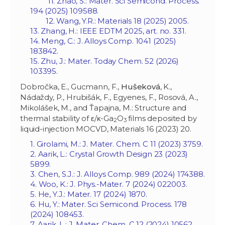
11. Zhao, S.: Mater. Sci Semicond. Process.
194 (2025) 109588.
12. Wang, Y.R.: Materials 18 (2025) 2005.
13. Zhang, H.: IEEE EDTM 2025, art. no. 331.
14. Meng, C.: J. Alloys Comp. 1041 (2025)
183842.
15. Zhu, J.: Mater. Today Chem. 52 (2026)
103395.
Dobročka, E., Gucmann, F.,
Hušeková
, K.,
Nádaždy, P., Hrubišák, F., Egyenes, F., Rosová, A.,
Mikolášek, M., and Ťapajna, M.: Structure and
thermal stability of ε/κ-Ga
O
films deposited by
2
3
liquid-injection MOCVD, Materials 16 (2023) 20.
1. Girolami, M.: J. Mater. Chem. C 11 (2023) 3759.
2. Aarik, L.: Crystal Growth Design 23 (2023)
5899.
3. Chen, S.J.: J. Alloys Comp. 989 (2024) 174388.
4. Woo, K.: J. Phys.-Mater. 7 (2024) 022003.
5. He, Y.J.: Mater. 17 (2024) 1870.
6. Hu, Y.: Mater. Sci Semicond. Process. 178
(2024) 108453.
7. Aarik, L.: J. Mater. Chem. C 12 (2024) 10562.