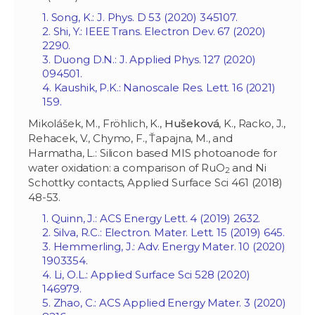
1. Song, K.: J. Phys. D 53 (2020) 345107.
2. Shi, Y.: IEEE Trans. Electron Dev. 67 (2020)
2290.
3. Duong D.N.: J. Applied Phys. 127 (2020)
094501.
4. Kaushik, P.K.: Nanoscale Res. Lett. 16 (2021)
159.
Mikolášek, M., Fröhlich, K.,
Hušeková
, K., Racko, J.,
Rehacek, V., Chymo, F., Ťapajna, M., and
Harmatha, L.: Silicon based MIS photoanode for
water oxidation: a comparison of RuO
and Ni
2
Schottky contacts, Applied Surface Sci 461 (2018)
48-53.
1. Quinn, J.: ACS Energy Lett. 4 (2019) 2632.
2. Silva, R.C.: Electron. Mater. Lett. 15 (2019) 645.
3. Hemmerling, J.: Adv. Energy Mater. 10 (2020)
1903354.
4. Li, O.L.: Applied Surface Sci 528 (2020)
146979.
5. Zhao, C.: ACS Applied Energy Mater. 3 (2020)‏