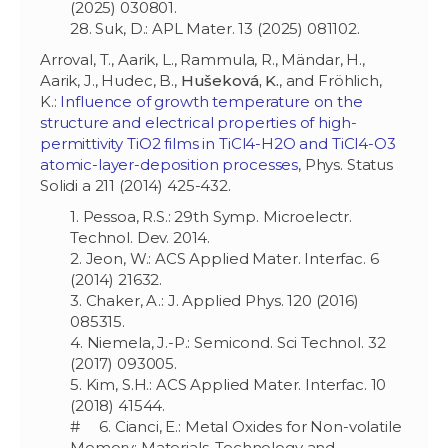
(2025) 030801.
28. Suk, D.: APL Mater. 13 (2025) 081102.
Arroval, T., Aarik, L., Rammula, R., Mändar, H.,
Aarik, J., Hudec, B.,
Hušeková, K.
, and Fröhlich,
K.:
Influence of growth temperature on the
structure and electrical properties of high-
permittivity TiO2 films in TiCl4-H2O and TiCl4-O3
atomic-layer-deposition processes,
Phys. Status
Solidi a 211 (2014) 425-432.
1. Pessoa, R.S.: 29th Symp. Microelectr.
Technol. Dev. 2014.
2. Jeon, W.: ACS Applied Mater. Interfac. 6
(2014) 21632.
3. Chaker, A.: J. Applied Phys. 120 (2016)
085315.
4. Niemela, J.-P.: Semicond. Sci Technol. 32
(2017) 093005.
5. Kim, S.H.: ACS Applied Mater. Interfac. 10
(2018) 41544.
# 6. Cianci, E.: Metal Oxides for Non-volatile
Memory: Materials, Technology and