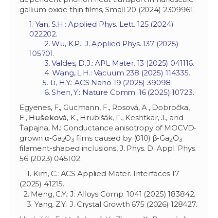
gallium oxide thin films, Small 20 (2024) 2309961.
1. Yan, S.H.: Applied Phys. Lett. 125 (2024)
022202.
2. Wu, K.P.: J. Applied Phys. 137 (2025)
105701.
3. Valdes, D.J.: APL Mater. 13 (2025) 041116.
4. Wang, L.H.: Vacuum 238 (2025) 114335.
5. Li, H.Y.: ACS Nano 19 (2025) 39098.
6. Shen, Y.: Nature Comm. 16 (2025) 10723.
Egyenes, F
.
, Gucmann, F., Rosová, A., Dobročka,
E.,
Hušeková
, K., Hrubišák, F., Keshtkar, J., and
Ťapajna, M
.
: Conductance anisotropy of MOCVD-
grown α-Ga
O
films caused by (010) β-Ga
O
2
3
2
3
filament-shaped inclusions, J. Phys. D: Appl. Phys.
56 (2023) 045102.
1. Kim, C.: ACS Applied Mater. Interfaces 17
(2025) 41215.
2. Meng, C.Y.: J. Alloys Comp. 1041 (2025) 183842.
3. Yang, Z.Y.: J. Crystal Growth 675 (2026) 128427.