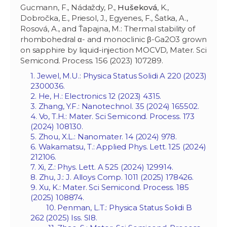
Gucmann, F., Nádaždy, P.,
Hušeková
, K.,
Dobročka, E., Priesol, J., Egyenes, F., Šatka, A.,
Rosová, A., and Ťapajna, M.: Thermal stability of
rhombohedral α- and monoclinic β-Ga2O3 grown
on sapphire by liquid-injection MOCVD, Mater. Sci
Semicond. Process. 156 (2023) 107289.
1. Jewel, M.U.: Physica Status Solidi A 220 (2023)
2300036.
2. He, H.: Electronics 12 (2023) 4315.
3. Zhang, Y.F.: Nanotechnol. 35 (2024) 165502.
4. Vo, T.H.: Mater. Sci Semicond. Process. 173
(2024) 108130.
5. Zhou, X.L.: Nanomater. 14 (2024) 978.
6. Wakamatsu, T.: Applied Phys. Lett. 125 (2024)
212106.
7. Xi, Z.: Phys. Lett. A 525 (2024) 129914.
8. Zhu, J.: J. Alloys Comp. 1011 (2025) 178426.
9. Xu, K.: Mater. Sci Semicond. Process. 185
(2025) 108874.
10. Penman, L.T.: Physica Status Solidi B
262 (2025) Iss. SI8.