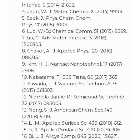
Interfac.
6
(2014)
21632.
4. Jeon, W.: J. Mater. Chem. C
2
(2014)
9993.
5. Seok, J.: Phys. Chem. Chem.
Phys.
17
(2015)
3004.
6. Luo, W.-B.: Chemical Comm. 51 (2015) 8269.
7. Liu, C.: Adv. Mater. Interfac. 3 (2016)
1500503.
8. Chaker, A.: J. Applied Phys. 120 (2016)
085315.
9. Kim, H.: J. Nanosci Nanotechnol. 17 (2017)
2906.
10. Nabatame, T.: ECS Trans. 80 (2017) 365.
11. Sawada, T.: J. Vacuum Sci Technol. A 35
(2017) 061503.
12. Niemela, Janne-P.: Semicond. Sci Technol.
32 (2017) 093005.
13. Nong, S.: J. American Chem. Soc 140
(22018) 5719.
14. Li, M.: Applied Surface Sci 439 (2018) 612.
15. Li, X.: Applied Surface Sci 470 (2019) 306.
16. Bi, L.: J. Alloys Comp. 845 (2020) 156271.