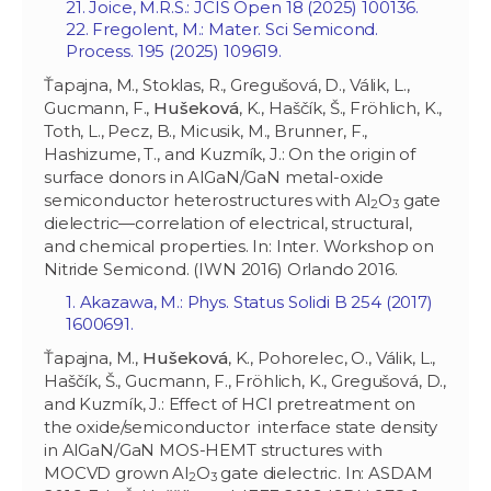
21. Joice, M.R.S.: JCIS Open 18 (2025) 100136.
22. Fregolent, M.: Mater. Sci Semicond.
Process. 195 (2025) 109619.
Ťapajna, M., Stoklas, R., Gregušová, D., Válik, L.,
Gucmann, F.,
Hušeková
, K., Haščík, Š., Fröhlich, K.,
Toth, L., Pecz, B., Micusik, M., Brunner, F.,
Hashizume, T., and Kuzmík, J.: On the origin of
surface donors in AlGaN/GaN metal-oxide
semiconductor heterostructures with Al
O
gate
2
3
dielectric—correlation of electrical, structural,
and chemical properties. In: Inter. Workshop on
Nitride Semicond. (IWN 2016) Orlando 2016.
1. Akazawa, M.: Phys. Status Solidi B 254 (2017)
1600691.
Ťapajna, M.,
Hušeková
, K., Pohorelec, O., Válik, L.,
Haščík, Š., Gucmann, F., Fröhlich, K., Gregušová, D.,
and Kuzmík, J.: Effect of HCl pretreatment on
the oxide/semiconductor interface state density
in AlGaN/GaN MOS-HEMT structures with
MOCVD grown Al
O
gate dielectric. In: ASDAM
2
3