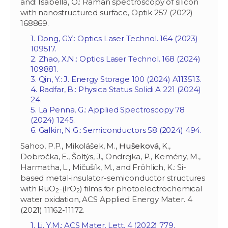
and: Isabella, O.: Raman spectroscopy of silicon
with nanostructured surface, Optik 257 (2022)
168869.
1. Dong, G.Y.: Optics Laser Technol. 164 (2023)
109517.
2. Zhao, X.N.: Optics Laser Technol. 168 (2024)
109881.
3. Qin, Y.: J. Energy Storage 100 (2024) A113513.
4. Radfar, B.: Physica Status Solidi A 221 (2024)
24.
5. La Penna, G.: Applied Spectroscopy 78
(2024) 1245.
6. Galkin, N.G.: Semiconductors 58 (2024) 494.
Sahoo, P.P., Mikolášek, M.,
Hušeková
, K.,
Dobročka, E., Šoltýs, J., Ondrejka, P., Kemény, M.,
Harmatha, L., Mičušík, M., and Fröhlich, K.: Si-
based metal-insulator-semiconductor structures
with RuO
-(IrO
) films for photoelectrochemical
2
2
water oxidation, ACS Applied Energy Mater. 4
(2021) 11162-11172.
1. Li, Y.M.: ACS Mater. Lett. 4 (2022) 779.