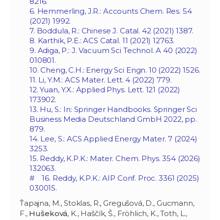
8216.
6. Hemmerling, J.R.: Accounts Chem. Res. 54
(2021) 1992.
7. Boddula, R.: Chinese J. Catal. 42 (2021) 1387.
8. Karthik, P.E.: ACS Catal. 11 (2021) 12763.
9. Adiga, P.: J. Vacuum Sci Technol. A 40 (2022)
010801.
10. Cheng, C.H.: Energy Sci Engn. 10 (2022) 1526.
11. Li, Y.M.: ACS Mater. Lett. 4 (2022) 779.
12. Yuan, Y.X.: Applied Phys. Lett. 121 (2022)
173902.
13. Hu, S.: In: Springer Handbooks. Springer Sci
Business Media Deutschland GmbH 2022, pp.
879.
14. Lee, S.: ACS Applied Energy Mater. 7 (2024)
3253.
15. Reddy, K.P.K.: Mater. Chem. Phys. 354 (2026)
132063.
# 16. Reddy, K.P.K.: AIP Conf. Proc. 3361 (2025)
030015.
Ťapajna, M., Stoklas, R., Gregušová, D., Gucmann,
F.,
Hušeková
, K., Haščík, Š., Fröhlich, K., Toth, L.,