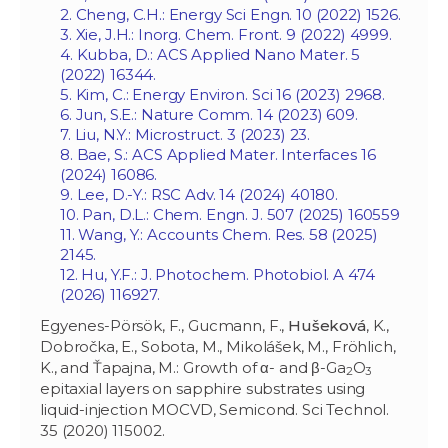
2. Cheng, C.H.: Energy Sci Engn. 10 (2022) 1526.
3. Xie, J.H.: Inorg. Chem. Front. 9 (2022) 4999.
4. Kubba, D.: ACS Applied Nano Mater. 5
(2022) 16344.
5. Kim, C.: Energy Environ. Sci 16 (2023) 2968.
6. Jun, S.E.: Nature Comm. 14 (2023) 609.
7. Liu, N.Y.: Microstruct. 3 (2023) 23.
8. Bae, S.: ACS Applied Mater. Interfaces 16
(2024) 16086.
9. Lee, D.-Y.: RSC Adv. 14 (2024) 40180.
10. Pan, D.L.: Chem. Engn. J. 507 (2025) 160559
11. Wang, Y.: Accounts Chem. Res. 58 (2025)
2145.
12. Hu, Y.F.: J. Photochem. Photobiol. A 474
(2026) 116927.
Egyenes-Pörsök, F., Gucmann, F.,
Hušeková
, K.,
Dobročka, E., Sobota, M., Mikolášek, M., Fröhlich,
K., and Ťapajna, M.: Growth of α- and β-Ga
O
2
3
epitaxial layers on sapphire substrates using
liquid-injection MOCVD, Semicond. Sci Technol.
35 (2020) 115002.