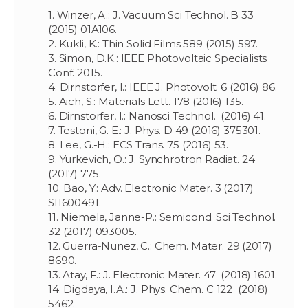
1. Winzer, A.: J. Vacuum Sci Technol. B 33
(2015) 01A106.
2. Kukli, K.: Thin Solid Films 589 (2015) 597.
3. Simon, D.K.: IEEE Photovoltaic Specialists
Conf. 2015.
4. Dirnstorfer, I.: IEEE J. Photovolt. 6 (2016) 86.
5. Aich, S.: Materials Lett. 178 (2016) 135.
6. Dirnstorfer, I.: Nanosci Technol. (2016) 41.
7. Testoni, G. E.: J. Phys. D 49 (2016) 375301.
8. Lee, G.-H.: ECS Trans. 75 (2016) 53.
9. Yurkevich, O.: J. Synchrotron Radiat. 24
(2017) 775.
10. Bao, Y.: Adv. Electronic Mater. 3 (2017)
SI1600491.
11. Niemela, Janne-P.: Semicond. Sci Technol.
32 (2017) 093005.
12. Guerra-Nunez, C.: Chem. Mater. 29 (2017)
8690.
13. Atay, F.: J. Electronic Mater. 47 (2018) 1601.
14. Digdaya, I.A.: J. Phys. Chem. C 122 (2018)
5462.