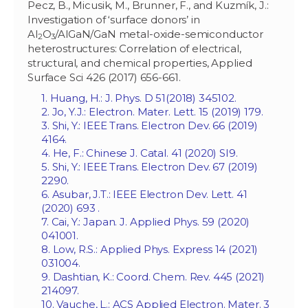
Pecz, B., Micusik, M., Brunner, F., and Kuzmík, J.:
Investigation of ‘surface donors’ in
Al
O
/AlGaN/GaN metal-oxide-semiconductor
2
3
heterostructures: Correlation of electrical,
structural, and chemical properties, Applied
Surface Sci 426 (2017) 656-661.
1. Huang, H.: J. Phys. D 51(2018) 345102.
2. Jo, Y.J.: Electron. Mater. Lett. 15 (2019) 179.
3. Shi, Y.: IEEE Trans. Electron Dev. 66 (2019)
4164.
4. He, F.: Chinese J. Catal. 41 (2020) SI9.
5. Shi, Y.: IEEE Trans. Electron Dev. 67 (2019)
2290.
6. Asubar, J.T.: IEEE Electron Dev. Lett. 41
(2020) ‏ 693.
7. Cai, Y.: Japan. J. Applied Phys. 59 (2020)
041001.
8. Low, R.S.: Applied Phys. Express 14 (2021)
031004.
9. Dashtian, K.: Coord. Chem. Rev. 445 (2021)
214097.
10. Vauche, L.: ACS Applied Electron. Mater. 3