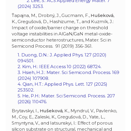
2. Lee, S.: ACS Applied Energy Mater. 7
(2024) 3253.
Ťapajna, M., Drobný, J., Gucmann, F.,
Hušeková
,
K., Gregušová, D., Hashizume, T., and Kuzmík, J.:
Impact of oxide/barrier charge on threshold
voltage instabilities in AlGaN/GaN metal-oxide-
semiconductor heterostructures, Mater. Sci in
Semicond Process. 91 (2019) 356-361.
1. Duong, D.N.: J. Applied Phys. 127 (2020)
094501.
2. Kim, H.: IEEE Access 10 (2022) 68724.
3. Hsieh, H.J.: Mater. Sci Semicond. Process. 169
(2024) 107908.
4. Qian, H.T
.: Applied Phys. Lett. 127 (2025)
253502.
5. He, P.H.: Mater. Sci Semicond. Process. 207
(2026) 110476.
Brytavskyi, I.,
Hušeková
, K., Myndrul, V., Pavlenko,
M., Coy, E., Zaleski, K., Gregušová, D., Yate, L.,
Smyntyna, V., and Iatsunskyi, I.: Effect of porous
silicon substrate on structural, mechanical and