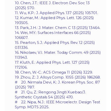
10. Chen, J.T.: IEEE J. Electron Dev. Soc 13
(2025) 570.
11. Wu, K.P.: J. Applied Phys. 137 (2025) 105701.
12. Kumar, M.: Applied Phys. Lett. 126 (2025)
193505.
13. Park, J.H.: J. Mater. Chem. C 13 (2025) 13464.
14. Wei, M.Y.: Surfaces Interfaces 66 (2025)
106607.
15. Pearton, S.J.: Applied Phys. Rev. 12 (2025)
031336.
16. Nikolaev, V.I.: Mater. Today Comm. 49 (2025)
113943.
17. Kluth, E.: Applied Phys. Lett. 127 (2025)
172106.
18. Chen, W.-C.: ACS Omega 11 (2026) 3229.
19. Zhou, Z.: J. Alloys Comp. 1055 (2026) 186268.
# 20. Nirmala Devi, K.: J. Korean Phys. Soc. 87
(2025) 787.
# 21. Qu, Z.: Rengong Jingti Xuebao/J.
Synthetic Crystals 54 (2025) 470.
# 22. Nipa, N.J.: IEEE Microelectr. Design Test
Symp. MDTS 2025.