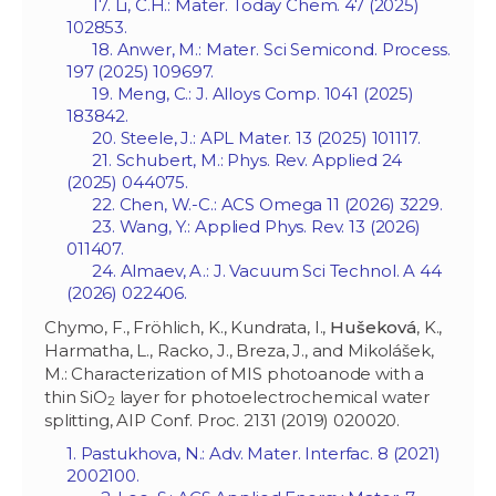
17. Li, C.H.: Mater. Today Chem. 47 (2025)
102853.
18. Anwer, M.: Mater. Sci Semicond. Process.
197 (2025) 109697.
19. Meng, C.: J. Alloys Comp. 1041 (2025)
183842.
20. Steele, J.: APL Mater. 13 (2025) 101117.
21. Schubert, M.: Phys. Rev. Applied 24
(2025) 044075.
22. Chen, W.-C.: ACS Omega 11 (2026) 3229.
23. Wang, Y.: Applied Phys. Rev. 13 (2026)
011407.
24. Almaev, A.: J. Vacuum Sci Technol. A 44
(2026) 022406.
Chymo, F., Fröhlich, K., Kundrata, I.,
Hušeková
, K.,
Harmatha, L., Racko, J., Breza, J., and Mikolášek,
M.: Characterization of MIS photoanode with a
thin SiO
layer for photoelectrochemical water
2
splitting, AIP Conf. Proc. 2131 (2019) 020020.
1. Pastukhova, N.: Adv. Mater. Interfac. 8 (2021)
2002100.