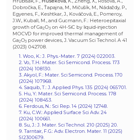
Hrubišák, F.,
Hušeková
, K., Zheng, X., Rosová, A.,
Dobročka, E., Ťapajna, M., Mičušík, M., Nádaždy, P.,
Egyenes, F., Keshtkar, J., Kováčová, E., Pomeroy,
J.W., Kuball, M., and Gucmann, F.: Heteroepitaxial
growth of Ga
O
on 4H-SiC by liquid-injection
2
3
MOCVD for improved thermal management of
Ga
O
power devices, J. Vacuum Sci Technol. A 41
2
3
(2023) 042708.
1. Woo, K.: J. Phys.-Mater. 7 (2024) 022003.
2. Vo, T.H.: Mater. Sci Semicond. Process. 173
(2024) 108130.
3. Akyol, F.: Mater. Sci Semicond. Process. 170
(2024) 107968.
4. Saquib, T.: J. Applied Phys. 135 (2024) 065701.
5. Hu, Y.: Mater. Sci Semicond. Process. 178
(2024) 108453.
6. Ferdous, N.: Sci Rep. 14 (2024) 12748.
7. Ku, C.W.:
Applied Surface Sci Adv. 24
(2024) 100661.
8. Su, J.: J. Mater. Sci Technol. 210 (2025) 20.
9. Tarntair, F.G.: Adv. Electron. Mater. 11 (2025)
SI2300679.