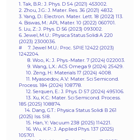
1. Tak, B.R.: J. Phys. D 54 (2021) 453002.
2. Zhou, J.G.: J. Mater. Res. 36 (2021) 4832.
3. Yang, D.: Electron. Mater. Lett. 18 (2022) 113.
4. Biswas, M.: APL Mater. 10 (2022) 060701.
5. Liu, Z.: J. Phys. D 56 (2023) 093002.
6. Jewel, M.U.: Physica Status Solidi A 220
(2023) 2300036.
# 7. Jewel M.U.: Proc. SPIE 12422 (2023)
1242204.
8. Woo, K.: J. Phys.-Mater. 7 (2024) 022003.
9. Wang, L.X.: ACS Omega 9 (2024) 25429.
10. Zeng, H.: Materials 17 (2024) 4008.
11. Myasoedov, A.V.: Mater. Sci Semicond.
Process. 184 (2024) 108778.
12. Serquen, E.: J. Phys. D 57 (2024) 495106.
13. Xu, K.C.: Mater. Sci Semicond. Process.
185 (2025) 108874.
14. Dang, G.T.: Physica Status Solidi B 261
(2025) Iss. SI8.
15. Han, Y.: Vacuum 238 (2025) 114221.
16. Wu, K.P.: J. Applied Phys. 137 (2025)
105701.