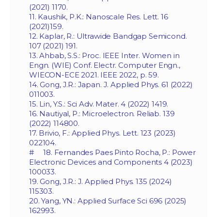
(2021) 1170.
11. Kaushik, P.K.: Nanoscale Res. Lett. 16
(2021)159.
12. Kaplar, R.: Ultrawide Bandgap Semicond.
107 (2021) 191.
13. Ahbab, S.S.: Proc. IEEE Inter. Women in
Engn. (WIE) Conf. Electr. Computer Engn.,
WIECON-ECE 2021. IEEE 2022, p. 59.
14. Gong, J.R.: Japan. J. Applied Phys. 61 (2022)
011003.
15. Lin, Y.S.: Sci Adv. Mater. 4 (2022) 1419.
16. Nautiyal, P.: Microelectron. Reliab. 139
(2022) 114800.
17. Brivio, F.: Applied Phys. Lett. 123 (2023)
022104.
# 18. Fernandes Paes Pinto Rocha, P.: Power
Electronic Devices and Components 4 (2023)
100033.
19. Gong, J.R.: J. Applied Phys. 135 (2024)
115303.
20. Yang, YN.: Applied Surface Sci 696 (2025)
162993.