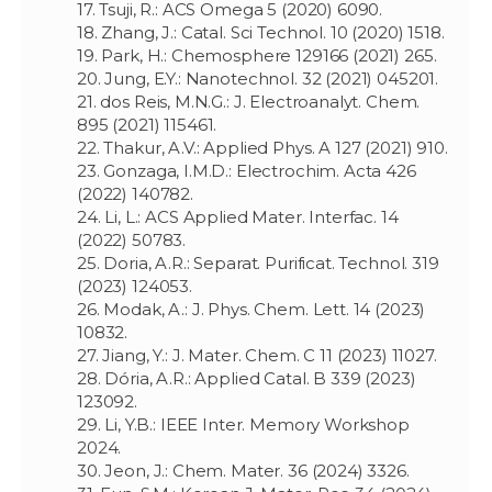
17. Tsuji, R.: ACS Omega 5 (2020) 6090.
18. Zhang, J.: Catal. Sci Technol. 10 (2020) 1518.
19. Park, H.: Chemosphere ‏265 (2021) 129166.
20. Jung, E.Y.: Nanotechnol. 32 (2021) 045201.
21. dos Reis, M.N.G.: J. Electroanalyt. Chem.
895 (2021) 115461.
22. Thakur, A.V.: Applied Phys. A 127 (2021) 910.
23. Gonzaga, I.M.D.: Electrochim. Acta 426
(2022) 140782.
24. Li, L.: ACS Applied Mater. Interfac. 14
(2022) 50783.
25. Doria, A.R.: Separat. Purificat. Technol. 319
(2023) 124053.
26. Modak, A.: J. Phys. Chem. Lett. 14 (2023)
10832.
27. Jiang, Y.: J. Mater. Chem. C 11 (2023) 11027.
28. Dória, A.R.: Applied Catal. B 339 (2023)
123092.
29. Li, Y.B.: IEEE Inter. Memory Workshop
2024.
30. Jeon, J.: Chem. Mater. 36 (2024) 3326.