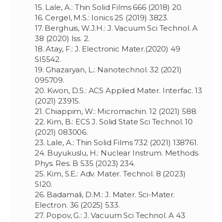
15. Lale, A.: Thin Solid Films 666 (2018) 20.
16. Cergel, M.S.: Ionics 25 (2019) 3823.
17. Berghuis, W.J.H.: J. Vacuum Sci Technol. A
38 (2020) Iss. 2.
18. Atay, F.: J. Electronic Mater.‏ 49 (2020)
SI5542.
19. Ghazaryan, L.: Nanotechnol. 32 (2021)
095709.
20. Kwon, D.S.: ACS Applied Mater. Interfac. 13
(2021) 23915.
21. Chiappim, W.: Micromachin. 12 (2021) 588.
22. Kim, B.: ECS J. Solid State Sci Technol. 10
(2021) 083006.
23. Lale, A.: Thin Solid Films 732 (2021) 138761.
24. Buyukuslu, H.: Nuclear Instrum. Methods
Phys. Res. B 535 (2023) 234.
25. Kim, S.E.: Adv. Mater. Technol. 8 (2023)
SI20.
26. Badamali, D.M.: J. Mater. Sci-Mater.
Electron. 36 (2025) 533.
27. Popov, G.: J. Vacuum Sci Technol. A 43