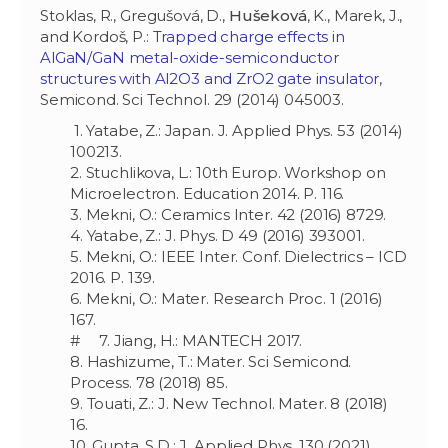
Stoklas, R., Gregušová, D.,
Hušeková
, K., Marek, J.,
and Kordoš, P.:
Trapped charge effects in
AlGaN/GaN metal-oxide-semiconductor
structures with Al2O3 and ZrO2 gate insulator
,
Semicond. Sci Technol. 29 (2014) 045003.
1. Yatabe, Z.: Japan. J. Applied Phys. 53 (2014)
100213.
2. Stuchlikova, L.: 10th Europ. Workshop on
Microelectron. Education 2014. P. 116.
3. Mekni, O.: Ceramics Inter. 42 (2016) 8729.
4. Yatabe, Z.: J. Phys. D 49 (2016) 393001.
5. Mekni, O.: IEEE Inter. Conf. Dielectrics – ICD
2016. P. 139.
6. Mekni, O.: Mater. Research Proc. 1 (2016)
167.
# 7. Jiang, H.: MANTECH 2017.
8. Hashizume, T.: Mater. Sci Semicond.
Process. 78 (2018) 85.
9. Touati, Z.: J. New Technol. Mater. 8 (2018)
16.
10. Gupta, S.D.: J. Applied Phys. 130 (2021)