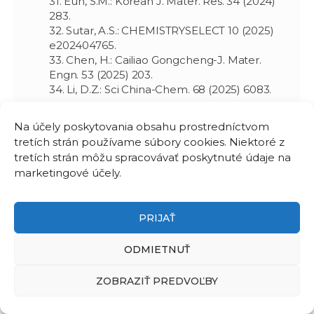
31. Eun, S.M.: Korean J. Mater. Res. 34 (2024)
283.
32. Sutar, A.S.: CHEMISTRYSELECT 10 (2025)
e202404765.
33. Chen, H.: Cailiao Gongcheng-J. Mater.
Engn. 53 (2025) 203.
34. Li, D.Z.: Sci China-Chem. 68 (2025) 6083.
Gregušová, D.,
Hušeková, K.
, Stoklas, R., Blaho, M.,
Jurkovič, M., Carlin, J., Grandjean, N., and Kordoš,
Na účely poskytovania obsahu prostredníctvom
P.:
Zr2/InAlN/GaN metal-oxide-semiconductor
tretích strán používame súbory cookies. Niektoré z
heterostructure field-effect transistors with InAlN
tretích strán môžu spracovávať poskytnuté údaje na
barrier of different compositions
. Japan. J.
marketingové účely.
Applied Phys. 52 (2013) 08JN07.
1. Schaefer, A.: Semicond. Sci Technol. 29
PRIJAŤ
(2014) 075005.
2. Freedsman, J. J.: Applied Phys. Lett. 107
ODMIETNUŤ
(2015) 103506.
3. Liu, H.-Y.: IEEE J. Electron Devices Soc 4
(2016) 358.
ZOBRAZIŤ PREDVOĽBY
4. Duan, T.: In Gallium Nitride Power Devices.
Pan Stanford 2017. ISBN 978-981-4774-09-3.