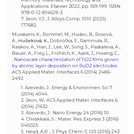
Applications. Elsevier 2022, pp. 169-199. ISBN:
978-0-12-814629-3.
7. Jeon, Y.J.: J. Alloys Comp. 1010 (2025)
177682.
Murakami, K., Rommel, M., Hudec, B., Rosová,
A.,
Hušeková, K.
, Dobročka, E., Rammula, R.,
Kasikov, A., Han, J., Lee, W., Song, S., Paskaleva, A.,
Bauer, A., Frey, L., Fröhlich, K., Aarik, J., Hwang, C.,
:
Nanoscale characterization of TiO2 films grown
by atomic layer deposition on RuO2 electrodes
.
ACS Applied Mater. Interfaces 6 (2014) 2486-
2492.
1. Azevedo, J.: Energy & Environmen. Sci 7
(2014) 4044.
2. Jeon, W.: ACS Applied Mater. Interfaces 6
(2014) 21632.
3. Azevedo, J.: Nano Energy 24 (2016) 10.
4. Chirakkara, S .: Mater. Res. Express 3 (2016)
045023.
5. Head, A.R .: J. Phys. Chem. C 120 (2016) 243.