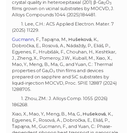
crystal quality in heteroepitaxial (201) β-Ga
O
2
3
films grown on vicinal substrates by MOCVD, J.
Alloys Compounds 1044 (2025)184481.
1. Lee, C.H.: ACS Applied Electron. Mater. 7
(2025) 11229.
Gucmann
, F., Ťapajna, M.,
Hušeková
, K.,
Dobročka, E., Rosová, A., Nádaždy, P., Eliáš, P.,
Egyenes, F., Hrubišák, F., Chouhan, H., Keshtkar,
J., Zheng, X., Pomeroy, J.W., Kuball, M., Xiao, X.,
Mao, Y., Meng, B., Ma, G., and Yuan, C.: Thermal
properties of Ga₂O₃ thin films and devices
prepared on sapphire and SiC substrates by
liquid-injection MOCVD, Proc. SPIE 12887 (2024)
1288705.
1. Zhou, ZM.: J. Alloys Comp. 1055 (2026)
186268.
Xiao, X., Mao, Y., Meng, B., Ma, G.,
Hušeková
, K.,
Egyenes, F., Rosová, A., Dobročka, E., Eliáš, P.,
Ťapajna, M., Gucmann, F., and Yuan, C.: Phase-
dependent phonon heat transport in nanoscale