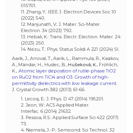
015701.
11. Zhang, Y.: IEEE J. Electron Devices Soc 10
(2022) 540.
12. Manjunath, V.: J. Mater. Sci-Mater.
Electron. 34 (2023) 792.
13. Hebali, K.: Trans. Electr. Electron. Mater. 24
(2023) 250.
14. Nezu, T.: Phys. Status Solidi A 221 (2024) SI.
Aarik, J., Arroval, T., Aarik, L., Rammula, R., Kasikov,
A., Mändar, H., Hudec, B.,
Hušeková, K.
, Fröhlich,
K., :
Atomic layer deposition of rutile-phase TiO2
on RuO2 from TiCl4 and O3: Growth of high-
permittivity dielectrics with low leakage current
.
J. Crystal Growth 382 (2013) 61-66.
1. Lecoq, E.: J. Phys. D 47 (2014) 195201.
2. Jeon, W
.: ACS Applied Mater.
Interfac.
6
(2014)
21632.
3. Pessoa, R.S.: Applied Surface Sci 422 (2017)
73.
4. Niemela, J.-P.: Semicond. Sci Technol. 32