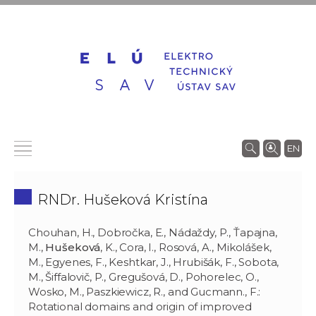
EN
RNDr. Hušeková Kristína
Chouhan, H., Dobročka, E., Nádaždy, P., Ťapajna,
M.,
Hušeková
, K., Cora, I., Rosová, A., Mikolášek,
M., Egyenes, F., Keshtkar, J., Hrubišák, F., Sobota,
M., Šiffalovič, P., Gregušová, D., Pohorelec, O.,
Wosko, M., Paszkiewicz, R., and Gucmann., F.:
Rotational domains and origin of improved