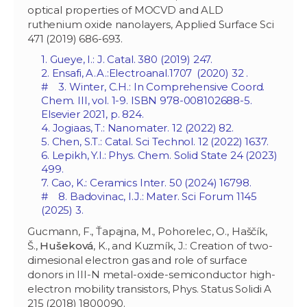
optical properties of MOCVD and ALD
ruthenium oxide nanolayers, Applied Surface Sci
471 (2019) 686-693.
1. Gueye, I.: J. Catal. 380 (2019) 247.
2. Ensafi, A.A.:Electroanal.‏ 32 (2020) 1707.
# 3. Winter, C.H.: In Comprehensive Coord.
Chem. III, vol. 1-9. ISBN 978-008102688-5.
Elsevier 2021, p. 824.
4. Jogiaas, T.: Nanomater. 12 (2022) 82.
5. Chen, S.T.: Catal. Sci Technol. 12 (2022) 1637.
6. Lepikh, Y.I.: Phys. Chem. Solid State 24 (2023)
499.
7. Cao, K.: Ceramics Inter. 50 (2024) 16798.
# 8. Badovinac, I.J.: Mater. Sci Forum 1145
(2025) 3.
Gucmann, F., Ťapajna, M., Pohorelec, O., Haščík,
Š.,
Hušeková
, K., and Kuzmík, J.: Creation of two-
dimesional electron gas and role of surface
donors in III-N metal-oxide-semiconductor high-
electron mobility transistors, Phys. Status Solidi A
215 (2018) 1800090.