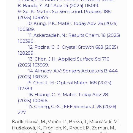
8. Banda, Y.: AIP Adv. 14 (2024) 115019.
9. Xu, K.: Mater. Sci Semicond. Process. 185
(2025) 108874.
10. Kung, P.K.: Mater. Today Adv. 26 (2025)
100589.
11. Askarzadeh, N.: Results Chem. 16 (2025)
102390.
12. Pozina, G.: J. Crystal Growth 668 (2025)
128289.
13. Chen, J.H.: Applied Surface Sci 710
(2025) 163959.
14. Almaev, A.V.: Sensors Actuators B 444
(2025) 138355.
15. Choi, J.-H.: Optical Mater. 168 (2025)
117389.
16. Huang, C.-Y.: Mater. Today Adv. 28
(2025) 100616.
17. Cheng, C.-S.: IEEE Sensors J. 26 (2026)
277.
Kadlečíková, M., Vančo, Ľ., Breza, J., Mikolášek, M.,
Hušeková
, K., Fröhlich, K., Procel, P., Zeman, M.,