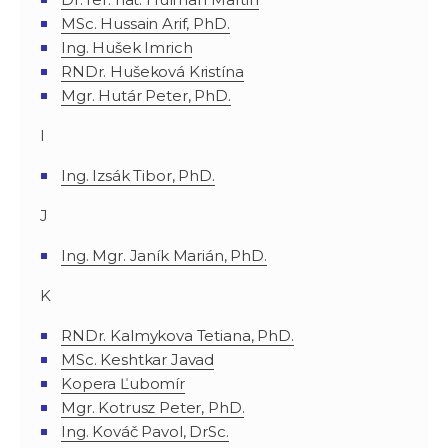
MSc. Hussain Arif, PhD.
Ing. Hušek Imrich
RNDr. Hušeková Kristína
Mgr. Hutár Peter, PhD.
I
Ing. Izsák Tibor, PhD.
J
Ing. Mgr. Janík Marián, PhD.
K
RNDr. Kalmykova Tetiana, PhD.
MSc. Keshtkar Javad
Kopera Ľubomír
Mgr. Kotrusz Peter, PhD.
Ing. Kováč Pavol, DrSc.