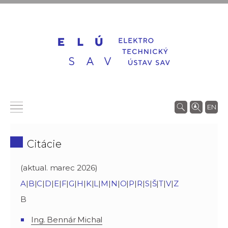
EN
Citácie
(aktual. marec 2026)
A
|
B
|
C
|
D
|
E
|
F
|
G
|
H
|
K
|
L
|
M
|
N
|
O
|
P
|
R
|
S
|
Š
|
T
|
V
|
Z
B
Ing. Bennár Michal