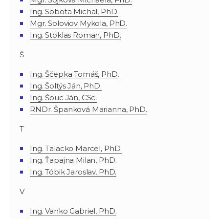
Ing. Sobota Michal, PhD.
Mgr. Soloviov Mykola, PhD.
Ing. Stoklas Roman, PhD.
Š
Ing. Ščepka Tomáš, PhD.
Ing. Šoltýs Ján, PhD.
Ing. Šouc Ján, CSc.
RNDr. Španková Marianna, PhD.
T
Ing. Talacko Marcel, PhD.
Ing. Ťapajna Milan, PhD.
Ing. Tóbik Jaroslav, PhD.
V
Ing. Vanko Gabriel, PhD.