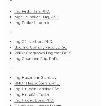
F
Ing. Fedor Ján, PhD.
Mgr. Feilhauer Juraj, PhD.
Ing. Frolek Lubomír
G
Ing. Gál Norbert, PhD.
doc. Ing. Gömöry Fedor, DrSc.
RNDr. Gregušová Dagmar, DrSc.
Ing. Gucmann Filip, PhD.
H
Ing. Hasenöhrl Stanislav
RNDr. Haščík Štefan, PhD.
Ing. Hrubčín Ladislav, CSc.
Ing. Hrubišák Fedor
Ing. Hudec Boris, PhD.
Dr. rer. nat. Hulman Martin