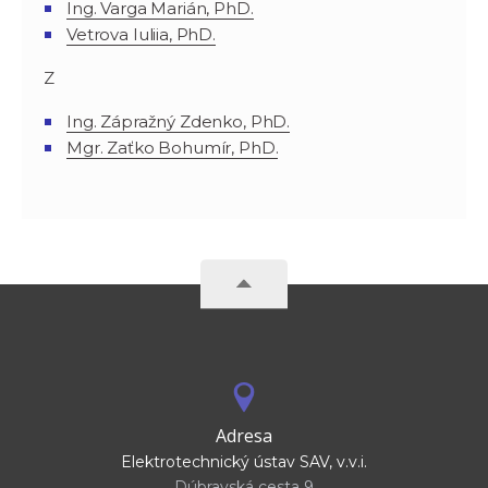
Ing. Varga Marián, PhD.
Vetrova Iuliia, PhD.
Z
Ing. Zápražný Zdenko, PhD.
Mgr. Zaťko Bohumír, PhD.
Adresa
Elektrotechnický ústav SAV, v.v.i.
Dúbravská cesta 9