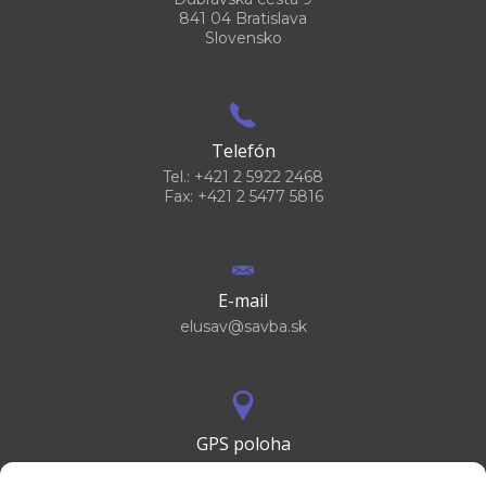
841 04 Bratislava
Slovensko
Telefón
Tel.: +421 2 5922 2468
Fax: +421 2 5477 5816
E-mail
elusav@savba.sk
GPS poloha
48°10'09.3”N