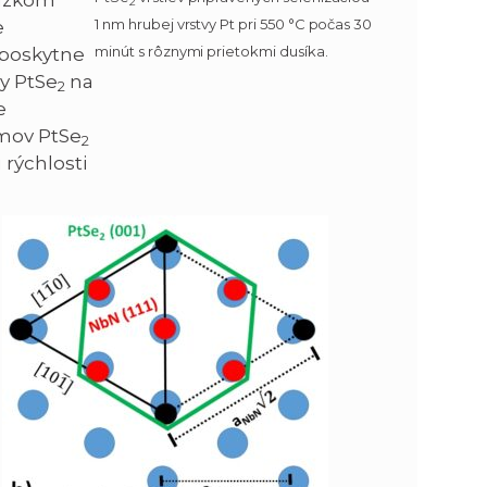
 úzkom
2
1 nm hrubej vrstvy Pt pri 550 °C počas 30
e
minút s rôznymi prietokmi dusíka.
 poskytne
vy PtSe
na
2
e
lmov PtSe
2
rýchlosti