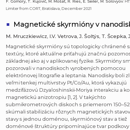
F. Gömöry, T. Kujovič, M. Mošať, R. Ries, E. Seiler, M
.
Solovyov
: H
Limiter from CORT, Bratislava, December 2021
Magnetické skyrmióny v nanodi
M. Mruczkiewicz, I.V. Vetrova, J. Šoltýs, T. Šcepka,
Magnetické skyrmióny sú topologicky chránené 
textúry, ktoré aktuálne priťahujú značnú pozornos
základnej ako aj v aplikovanej fyzike. Skyrmióny s
pozorovali v nanodiskoch vyrobených pomocou
elektrónovej litografie a leptania. Nanodisky boli z
veľmi tenkej multivrstvy Pt/Co/Au, ktorá vykazujú
medzifázovú Dzyaloshinskii-Moriya interakciu a k
magnetickú anizotropiu [1, 2]. V takýchto
submikrometrových diskoch s priemerom 150–5
skúmali stabilizáciu rôznych magnetických stavov
stavy s jednou doménou, skyrmiónový stav a tiež
doménové štruktúry pripomínajúce tvar podkovy