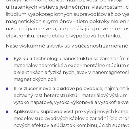
ultratenkých vrstiev s jedinečnými vlastnosťami, 
štúdium vysokoteplotných supravodičov až po v
magnetických skyrmiónov – tieto pokroky nielen r
naše chápanie sveta, ale prinášajú aj nové možnos
elektroniku, energetiku či výpočtovú techniku.
Naše výskumné aktivity sú v súčasnosti zamerané 
Fyziku a technológiu nanoštruktúr
so zameraním n
materiálov, teoretické a experimentálne štúdium e
dielektrikách a fyzikálnych javov v nanomagneto
magnetických polí.
III-V zlúčeninové a oxidové polovodiče,
najmä nitri
epitaxný rast heteroštruktúr, materiálový výskum 
vysoko napäťové, vysoko výkonové a vysokofrekven
Aplikovanú supravodivosť
pre vývoj nových kompo
modelov supravodivých káblov a zariadní (elekt
nových efektov a súčiastok kombinujúcich supravo