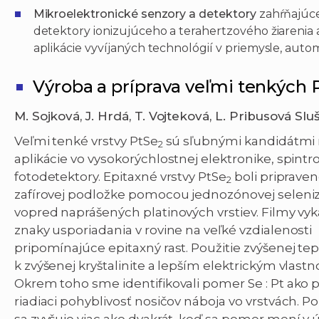
Mikroelektronické senzory a detektory
zahŕňajúce
detektory ionizujúceho a terahertzového žiarenia a
aplikácie vyvíjaných technológií v priemysle, auto
Výroba a príprava veľmi tenkých 
M. Sojková, J. Hrdá, T. Vojteková, L. Pribusová Sl
Veľmi tenké vrstvy PtSe
sú sľubnými kandidátmi
2
aplikácie vo vysokorýchlostnej elektronike, spintr
fotodetektory. Epitaxné vrstvy PtSe
boli pripraven
2
zafírovej podložke pomocou jednozónovej seleni
vopred naprášených platinových vrstiev. Filmy vy
znaky usporiadania v rovine na veľké vzdialenosti
pripomínajúce epitaxný rast. Použitie zvýšenej tep
k zvýšenej kryštalinite a lepším elektrickým vlast
Okrem toho sme identifikovali pomer Se : Pt ako
riadiaci pohyblivosť nosičov náboja vo vrstvách. P