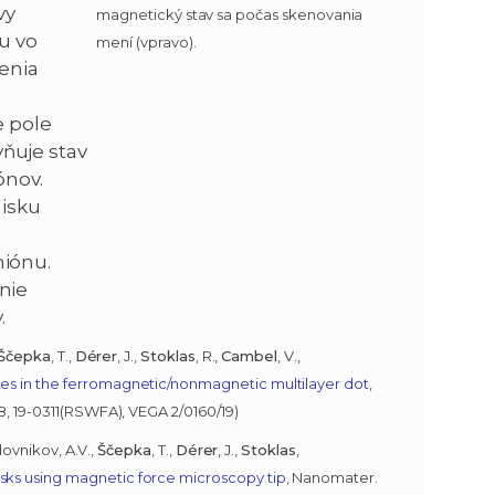
vy
magnetický stav sa počas skenovania
u vo
mení (vpravo).
renia
e pole
ňuje stav
ónov.
disku
iónu.
nie
.
Ščepka
, T.,
Dérer
, J.,
Stoklas
, R.,
Cambel
, V.,
ates in the ferromagnetic/nonmagnetic multilayer dot
,
68, 19-0311(RSWFA), VEGA 2/0160/19)
dovnikov, A.V.,
Ščepka
, T.,
Dérer
, J.,
Stoklas
,
sks using magnetic force microscopy tip
, Nanomater.