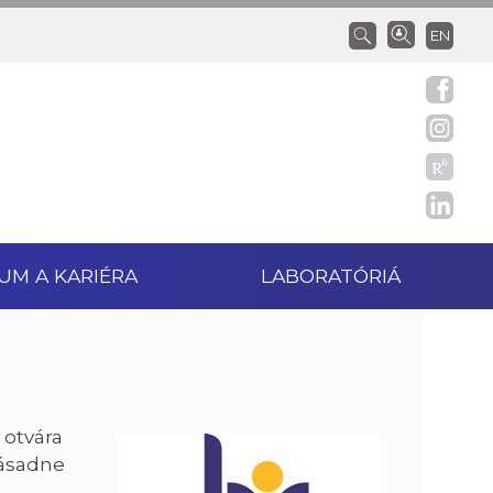
EN
UM A KARIÉRA
LABORATÓRIÁ
 otvára
zásadne