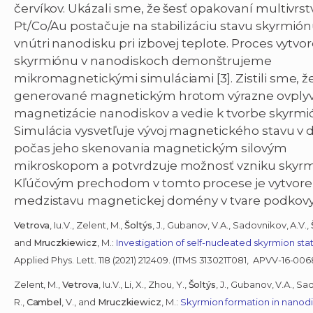
červíkov. Ukázali sme, že šesť opakovaní multivrst
Pt/Co/Au postačuje na stabilizáciu stavu skyrmión
vnútri nanodisku pri izbovej teplote. Proces vytvo
skyrmiónu v nanodiskoch demonštrujeme
mikromagnetickými simuláciami [3]. Zistili sme, ž
generované magnetickým hrotom výrazne ovplyv
magnetizácie nanodiskov a vedie k tvorbe skyrmi
Simulácia vysvetľuje vývoj magnetického stavu v 
počas jeho skenovania magnetickým silovým
mikroskopom a potvrdzuje možnosť vzniku skyrm
Kľúčovým prechodom v tomto procese je vytvore
medzistavu magnetickej domény v tvare podkovy
Vetrova
, Iu.V., Zelent, M.,
Šoltýs
, J., Gubanov, V.A., Sadovnikov, A.V.,
and
Mruczkiewicz
, M.:
Investigation of self-nucleated skyrmion st
Applied Phys. Lett. 118 (2021) 212409. (ITMS 313021T081, APVV-16-00
Zelent, M.,
Vetrova
, Iu.V., Li, X., Zhou, Y.,
Šoltýs
, J., Gubanov, V.A., Sa
R.,
Cambel
, V., and
Mruczkiewicz
, M.:
Skyrmion formation in nanodi