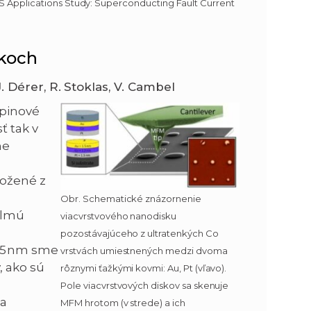
TS Applications Study: Superconducting Fault Current
skoch
 J. Dérer, R. Stoklas, V. Cambel
spinové
ť tak v
me
ložené z
Obr. Schematické znázornenie
olmú
viacvrstvového nanodisku
pozostávajúceho z ultratenkých Co
25 nm sme
vrstvách umiestnených medzi dvoma
, ako sú
rôznymi ťažkými kovmi: Au, Pt (vľavo).
Pole viacvrstvových diskov sa skenuje
 a
MFM hrotom (v strede) a ich