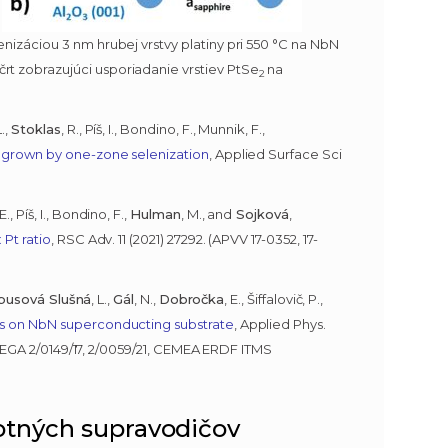
enizáciou 3 nm hrubej vrstvy platiny pri 550 °C na NbN
rt zobrazujúci usporiadanie vrstiev PtSe
na
2
L.,
Stoklas
, R., Píš, I., Bondino, F., Munnik, F.,
s grown by one-zone selenization
, Applied Surface Sci
 E., Píš, I., Bondino, F.,
Hulman
, M., and
Sojková
,
 Pt ratio
, RSC Adv. 11 (2021) 27292. (APVV 17-0352, 17-
ibusová Slušná
, L.,
Gál
, N.,
Dobročka
, E., Šiffalovič, P.,
ms on NbN superconducting substrate
, Applied Phys.
5, VEGA 2/0149/17, 2/0059/21, CEMEA ERDF ITMS
lotných supravodičov