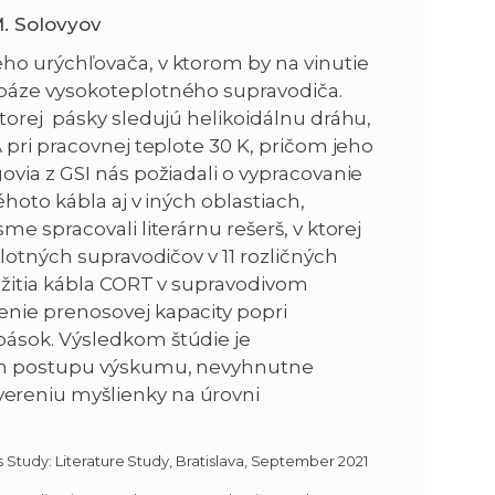
 M. Solovyov
ho urýchľovača, v ktorom by na vinutie
báze vysokoteplotného supravodiča.
torej pásky sledujú helikoidálnu dráhu,
 pri pracovnej teplote 30 K, pričom jeho
via z GSI nás požiadali o vypracovanie
hoto kábla aj v iných oblastiach,
e spracovali literárnu rešerš, v ktorej
lotných supravodičov v 11 rozličných
užitia kábla CORT v supravodivom
nie prenosovej kapacity popri
ások. Výsledkom štúdie je
vrh postupu výskumu, nevyhnutne
ereniu myšlienky na úrovni
s Study: Literature Study, Bratislava, September 2021