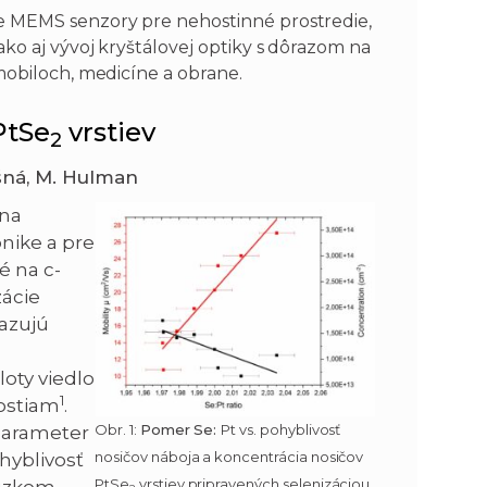
 MEMS senzory pre nehostinné prostredie,
ko aj vývoj kryštálovej optiky s dôrazom na
mobiloch, medicíne a obrane.
PtSe
vrstiev
2
ušná, M. Hulman
 na
onike a pre
é na c-
zácie
kazujú
loty viedlo
1
nostiam
.
Obr. 1:
Pomer Se:
Pt vs. pohyblivosť
 parameter
nosičov náboja a koncentrácia nosičov
ohyblivosť
PtSe
vrstiev pripravených selenizáciou