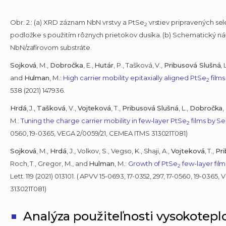
Obr. 2.: (a) XRD záznam NbN vrstvy a PtSe
vrstiev pripravených sel
2
podložke s použitím rôznych prietokov dusíka. (b) Schematický náč
NbN/zafírovom substráte.
Sojková
, M.,
Dobročka
, E.,
Hutár
, P., Tašková, V.,
Pribusová Slušná
, 
and
Hulman
, M.:
High carrier mobility epitaxially aligned PtSe
film
2
538 (2021) 147936.
Hrdá
, J.,
Tašková
, V.,
Vojteková
, T.,
Pribusová Slušná
, L.,
Dobročka
,
M.:
Tuning the charge carrier mobility in few-layer PtSe
films by Se:
2
0560, 19-0365, VEGA 2/0059/21, CEMEA ITMS 313021T081)
Sojková
, M.,
Hrdá
, J., Volkov, S., Vegso, K., Shaji, A.,
Vojteková
, T.,
Pr
Roch, T., Gregor, M., and
Hulman
, M.:
Growth of PtSe
few-layer fil
2
Lett. 119 (2021) 013101. ( APVV 15-0693, 17-0352, 297, 17-0560, 19-036
313021T081)
Analýza použiteľnosti vysokotep