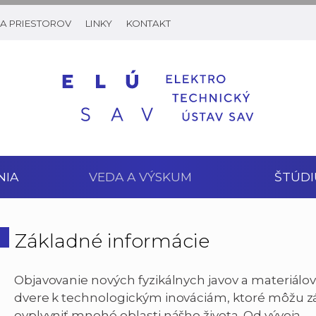
A PRIESTOROV
LINKY
KONTAKT
NIA
VEDA A VÝSKUM
ŠTÚDI
Základné informácie
Objavovanie nových fyzikálnych javov a materiálov
dvere k technologickým inováciám, ktoré môžu 
ovplyvniť mnohé oblasti nášho života. Od vývoja