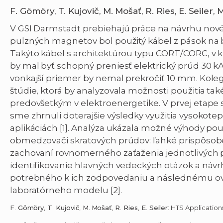
F. Gömöry, T. Kujovič, M. Mošať, R. Ries, E. Seiler,
V GSI Darmstadt prebiehajú práce na návrhu nové
pulzných magnetov bol použitý kábel z pások na 
Takýto kábel s architektúrou typu CORT/CORC, v k
by mal byť schopný preniesť elektrický prúd 30 kA
vonkajší priemer by nemal prekročiť 10 mm. Kolego
štúdie, ktorá by analyzovala možnosti použitia také
predovšetkým v elektroenergetike. V prvej etape sm
sme zhrnuli doterajšie výsledky využitia vysokotep
aplikáciách [1]. Analýza ukázala možné výhody po
obmedzovači skratových prúdov: ľahké prispôsobe
zachovaní rovnomerného zaťaženia jednotlivých p
identifikovanie hlavných vedeckých otázok a ná
potrebného k ich zodpovedaniu a následnému ov
laboratórneho modelu [2].
F
.
Gömöry
,
T
.
Kujovič
,
M
.
Mošať
,
R
.
Ries
,
E
.
Seiler
: HTS Application