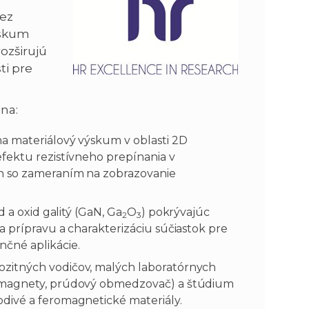
cez
ýskum
ozširujú
ti pre
na:
a materiálový výskum v oblasti 2D
fektu rezistívneho prepínania v
ch so zameraním na zobrazovanie
d a oxid galitý (GaN, Ga
O
) pokrývajúc
2
3
a prípravu a charakterizáciu súčiastok pre
čné aplikácie.
zitných vodičov, malých laboratórnych
romagnety, prúdový obmedzovač) a štúdium
divé a feromagnetické materiály.