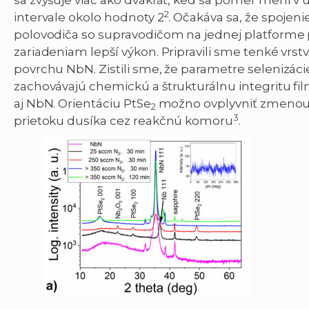
sa zvyšuje viac ako dvakrát, keď sa pomer mení v
2
intervale okolo hodnoty 2
. Očakáva sa, že spojeni
polovodiča so supravodičom na jednej platforme
zariadeniam lepší výkon. Pripravili sme tenké vrst
povrchu NbN. Zistili sme, že parametre selenizáci
zachovávajú chemickú a štrukturálnu integritu fi
aj NbN. Orientáciu PtSe
možno ovplyvniť zmenou 
2
3
prietoku dusíka cez reakčnú komoru
.