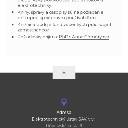
elektrotechniky.
Knihy, správy a časopisy sú na požiadanie
prístupné aj externým používateľom.
Knižnica buduje fond vedeckých prác svojich
zamestnancov.
Požiadavky prijíma:
PhDr. Anna Gömöryová
Adresa
Elektrotechnický ústav SAV, v.v.i.
Dúbravská cesta 9