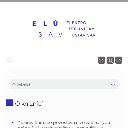
EN
O knižnici
Zbierky knižnice pozostávajú zo základných
prác z fyziky polovodičov, supravodičov a