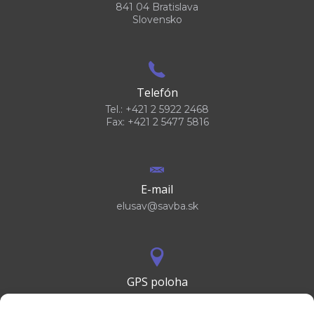
841 04 Bratislava
Slovensko
Telefón
Tel.: +421 2 5922 2468
Fax: +421 2 5477 5816
E-mail
elusav@savba.sk
GPS poloha
48°10'09.3”N
17°04'08.7”E