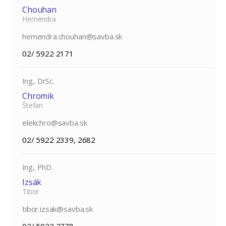
Chouhan
Hemendra
hemendra.chouhan@savba.sk
02/ 5922 2171
Ing., DrSc.
Chromik
Štefan
elekchro@savba.sk
02/ 5922 2339, 2682
Ing., PhD.
Izsák
Tibor
tibor.izsak@savba.sk
02/ 5922 2778