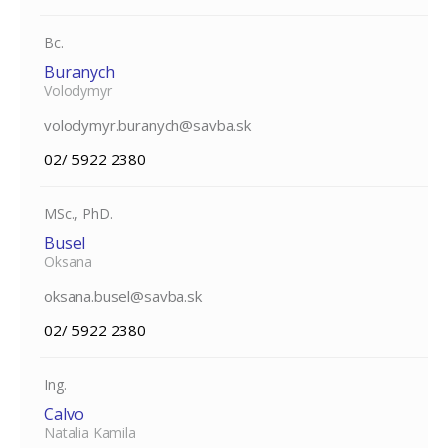
Bc.
Buranych
Volodymyr
volodymyr.buranych@savba.sk
02/ 5922 2380
MSc., PhD.
Busel
Oksana
oksana.busel@savba.sk
02/ 5922 2380
Ing.
Calvo
Natalia Kamila