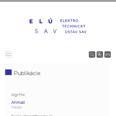
EN
Publikácie
Mgr.Phil.
Ahmad
Faizan
faizan.ahmad@savba.sk