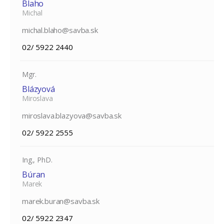
Blaho
Michal
michal.blaho@savba.sk
02/ 5922 2440
Mgr.
Blázyová
Miroslava
miroslava.blazyova@savba.sk
02/ 5922 2555
Ing., PhD.
Búran
Marek
marek.buran@savba.sk
02/ 5922 2347