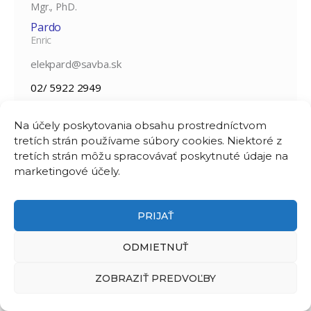
Mgr., PhD.
Pardo
Enric
elekpard@savba.sk
02/ 5922 2949
Mgr., PhD.
Na účely poskytovania obsahu prostredníctvom
tretích strán používame súbory cookies. Niektoré z
Patrnčiak
tretích strán môžu spracovávať poskytnuté údaje na
Michal
marketingové účely.
michal.patrnciak@savba.sk
02/ 5910 4507
PRIJAŤ
Mgr.
ODMIETNUŤ
Pecz
Michal
ZOBRAZIŤ PREDVOĽBY
michal.pecz@savba.sk