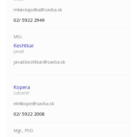
milan.kapolka@savba.sk
02/ 5922 2949
MSc.
Keshtkar
Javad
javad.keshtkar@savba.sk
Kopera
Ľubomír
elekkope@savba.sk
02/ 5922 2008
Mgr., PhD.