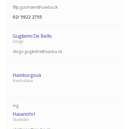
filip.gucmann@savba.sk
02/ 5922 2755
Guglielmi De Bellis
Diego
diego.guglielmi@savba.sk
Hamburgová
Kvetoslava
Ing.
Hasenöhrl
Stanislav