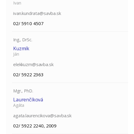
Ivan
ivan.kundrata@savba.sk
02/ 5910 4507
Ing., DrSc.
Kuzmík
Ján
elekkuzm@savba.sk
02/ 5922 2363
Mgr., PhD.
Laurenčíková
Agáta
agata.laurencikova@savba.sk
02/ 5922 2240, 2009