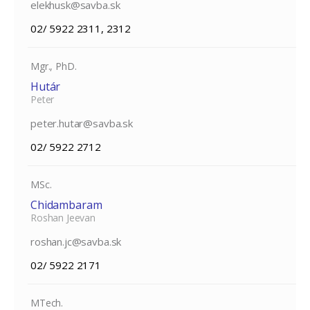
elekhusk@savba.sk
02/ 5922 2311, 2312
Mgr., PhD.
Hutár
Peter
peter.hutar@savba.sk
02/ 5922 2712
MSc.
Chidambaram
Roshan Jeevan
roshan.jc@savba.sk
02/ 5922 2171
MTech.