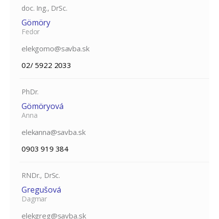
doc. Ing., DrSc.
Gömöry
Fedor
elekgomo@savba.sk
02/ 5922 2033
PhDr.
Gömöryová
Anna
elekanna@savba.sk
0903 919 384
RNDr., DrSc.
Gregušová
Dagmar
elekgreg@savba.sk