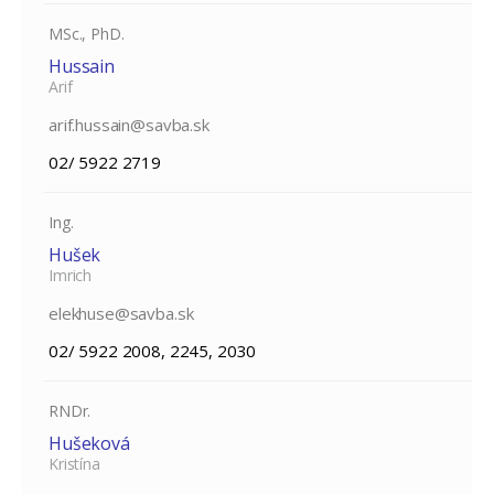
MSc., PhD.
Hussain
Arif
arif.hussain@savba.sk
02/ 5922 2719
Ing.
Hušek
Imrich
elekhuse@savba.sk
02/ 5922 2008, 2245, 2030
RNDr.
Hušeková
Kristína