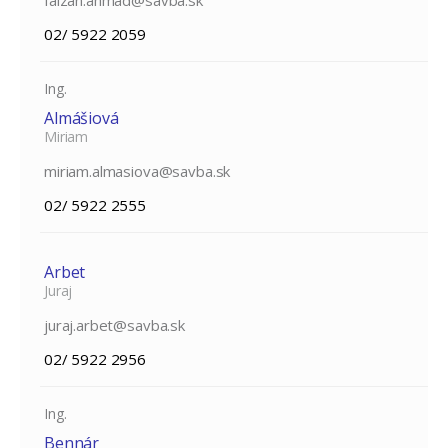
02/ 5922 2059
Ing.
Almášiová
Miriam
miriam.almasiova@savba.sk
02/ 5922 2555
Arbet
Juraj
juraj.arbet@savba.sk
02/ 5922 2956
Ing.
Bennár