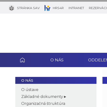
STRÁNKA SAV
HRS4R
INTRANET
REZERVÁCI
O NÁS
ODDELE
O NÁS
O ústave
Základné dokumenty
Organizačná štruktúra