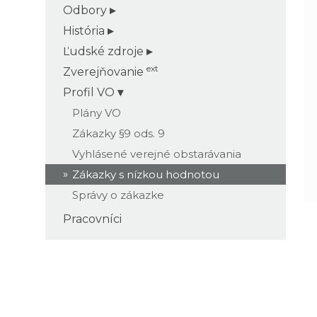
Odbory
História
Ľudské zdroje
ext
Zverejňovanie
Profil VO
Plány VO
Zákazky §9 ods. 9
Vyhlásené verejné obstarávania
Zákazky s nízkou hodnotou
Správy o zákazke
Pracovníci