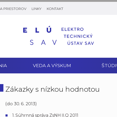
A PRIESTOROV
LINKY
KONTAKT
NIA
VEDA A VÝSKUM
ŠTÚDI
Zákazky s nízkou hodnotou
(do 30. 6. 2013)
1.
Súhrnná správa ZsNH II.Q 2011