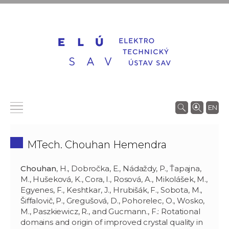
EN
MTech. Chouhan Hemendra
Chouhan
, H., Dobročka, E., Nádaždy, P., Ťapajna,
M., Hušeková, K., Cora, I., Rosová, A., Mikolášek, M.,
Egyenes, F., Keshtkar, J., Hrubišák, F., Sobota, M.,
Šiffalovič, P., Gregušová, D., Pohorelec, O., Wosko,
M., Paszkiewicz, R., and Gucmann., F.: Rotational
domains and origin of improved crystal quality in