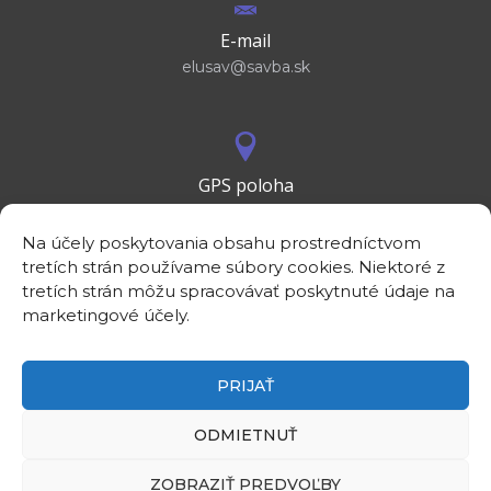
E-mail
elusav@savba.sk
GPS poloha
48°10'09.3”N
17°04'08.7”E
Na účely poskytovania obsahu prostredníctvom
tretích strán používame súbory cookies. Niektoré z
tretích strán môžu spracovávať poskytnuté údaje na
marketingové účely.
PRIJAŤ
©2026
Elektrotechnický ústav SAV, v. v. i.
Intranet
ODMIETNUŤ
Rezervácia priestorov
Linky
ZOBRAZIŤ PREDVOĽBY
Kontakt