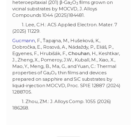
heteroepitaxial (201) β-Ga
O
films grown on
2
3
vicinal substrates by MOCVD, J. Alloys
Compounds 1044 (2025)184481.
1. Lee, C.H.: ACS Applied Electron. Mater. 7
(2025) 11229.
Gucmann
, F., Ťapajna, M., Hušeková, K.,
Dobročka, E., Rosová, A., Nádaždy, P., Eliáš, P.,
Egyenes, F., Hrubišák, F.,
Chouhan
, H., Keshtkar,
J., Zheng, X., Pomeroy, J.W., Kuball, M., Xiao, X.,
Mao, Y., Meng, B., Ma, G., and Yuan, C.: Thermal
properties of Ga₂O₃ thin films and devices
prepared on sapphire and SiC substrates by
liquid-injection MOCVD, Proc. SPIE 12887 (2024)
1288705.
1. Zhou, ZM.: J. Alloys Comp. 1055 (2026)
186268.