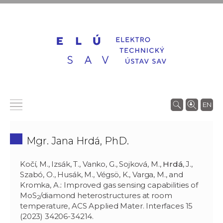
EN
Mgr. Jana Hrdá, PhD.
Kočí, M., Izsák, T., Vanko, G., Sojková, M.,
Hrdá
, J.,
Szabó, O., Husák, M., Végsö, K., Varga, M., and
Kromka, A.: Improved gas sensing capabilities of
MoS
/diamond heterostructures at room
2
temperature, ACS Applied Mater. Interfaces 15
(2023) 34206-34214.