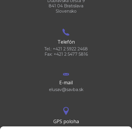
Dúbravská cesta 9
841 04 Bratislava
Slovensko
Telefón
Tel.: +421 2 5922 2468
Fax: +421 2 5477 5816
E-mail
elusav@savba.sk
GPS poloha
48°10'09.3”N