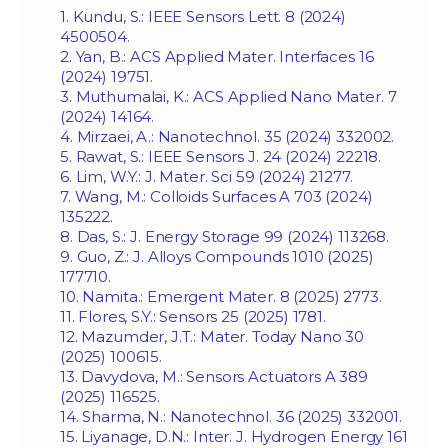
1. Kundu, S.: IEEE Sensors Lett. 8 (2024)
4500504.
2. Yan, B.: ACS Applied Mater. Interfaces 16
(2024) 19751.
3. Muthumalai, K.: ACS Applied Nano Mater. 7
(2024) 14164.
4. Mirzaei, A.: Nanotechnol. 35 (2024) 332002.
5. Rawat, S.: IEEE Sensors J. 24 (2024) 22218.
6. Lim, W.Y.: J. Mater. Sci 59 (2024) 21277.
7. Wang, M.: Colloids Surfaces A 703 (2024)
135222.
8. Das, S.: J. Energy Storage 99 (2024) 113268.
9. Guo, Z.: J. Alloys Compounds 1010 (2025)
177710.
10. Namita.: Emergent Mater. 8 (2025) 2773.
11. Flores, S.Y.: Sensors 25 (2025) 1781.
12. Mazumder, J.T.: Mater. Today Nano 30
(2025) 100615.
13. Davydova, M.: Sensors Actuators A 389
(2025) 116525.
14. Sharma, N.: Nanotechnol. 36 (2025) 332001.
15. Liyanage, D.N.: Inter. J. Hydrogen Energy 161