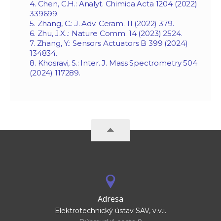
4. Chen, C.H.: Analyt. Chimica Acta 1204 (2022)
339699.
5. Zhang, C.: J. Adv. Ceram. 11 (2022) 379.
6. Zhu, J.X..: Nature Comm. 14 (2023) 2524.
7. Zhang, Y.: Sensors Actuators B 399 (2024)
134834.
8. Khosravi, S.: Inter. J. Mass Spectrometry 504
(2024) 117289.
Adresa
Elektrotechnický ústav SAV, v.v.i.