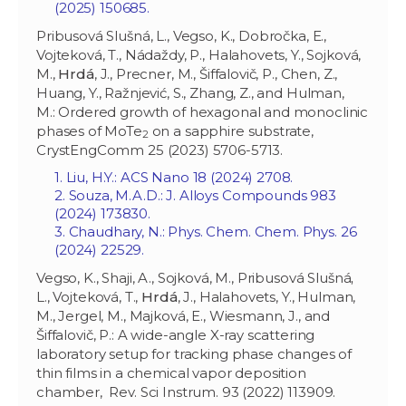
(2025) 150685.
Pribusová Slušná, L., Vegso, K., Dobročka, E.,
Vojteková, T., Nádaždy, P., Halahovets, Y., Sojková,
M.,
Hrdá
, J., Precner, M., Šiffalovič, P., Chen, Z.,
Huang, Y., Ražnjević, S., Zhang, Z., and Hulman,
M.: Ordered growth of hexagonal and monoclinic
phases of MoTe
on a sapphire substrate,
2
CrystEngComm 25 (2023) 5706-5713.
1. Liu, H.Y.: ACS Nano 18 (2024) 2708.
2. Souza, M.A.D.: J. Alloys Compounds 983
(2024) 173830.
3. Chaudhary, N.: Phys. Chem. Chem. Phys. 26
(2024) 22529.
Vegso, K., Shaji, A., Sojková, M., Pribusová Slušná
,
L., Vojteková, T.,
Hrdá
, J., Halahovets, Y., Hulman,
M., Jergel, M., Majková, E., Wiesmann, J., and
Šiffalovič, P.: A wide-angle X-ray scattering
laboratory setup for tracking phase changes of
thin films in a chemical vapor deposition
chamber, Rev. Sci Instrum. 93 (2022) 113909.