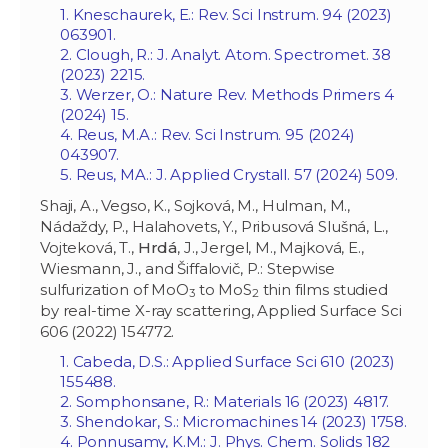
1. Kneschaurek, E.: Rev. Sci Instrum. 94 (2023)
063901.
2. Clough, R.: J. Analyt. Atom. Spectromet. 38
(2023) 2215.
3. Werzer, O.: Nature Rev. Methods Primers 4
(2024) 15.
4. Reus, M.A.: Rev. Sci Instrum. 95 (2024)
043907.
5. Reus, MA.: J. Applied Crystall. 57 (2024) 509.
Shaji, A., Vegso, K., Sojková, M., Hulman, M.,
Nádaždy, P., Halahovets, Y., Pribusová Slušná, L.,
Vojteková, T.,
Hrdá
, J., Jergel, M., Majková, E.,
Wiesmann, J., and Šiffalovič, P.: Stepwise
sulfurization of MoO
to MoS
thin films studied
3
2
by real-time X-ray scattering, Applied Surface Sci
606 (2022) 154772.
1. Cabeda, D.S.: Applied Surface Sci 610 (2023)
155488.
2. Somphonsane, R.: Materials 16 (2023) 4817.
3. Shendokar, S.: Micromachines 14 (2023) 1758.
4. Ponnusamy, K.M.: J. Phys. Chem. Solids 182