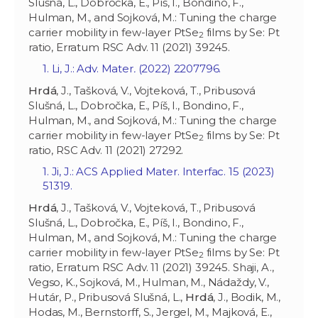
Slušná, L., Dobročka, E., Píš, I., Bondino, F.,
Hulman, M., and Sojková, M.: Tuning the charge
carrier mobility in few-layer PtSe
films by Se: Pt
2
ratio, Erratum RSC Adv. 11 (2021) 39245.
1. Li, J.: Adv. Mater
.
(2022) 2207796.
Hrdá
, J., Tašková, V., Vojteková, T., Pribusová
Slušná, L., Dobročka, E., Píš, I., Bondino, F.,
Hulman, M., and Sojková, M.: Tuning the charge
carrier mobility in few-layer PtSe
films by Se: Pt
2
ratio, RSC Adv. 11 (2021) 27292.
1. Ji, J.: ACS Applied Mater. Interfac. 15 (2023)
51319.
Hrdá
, J., Tašková, V., Vojteková, T., Pribusová
Slušná, L., Dobročka, E., Píš, I., Bondino, F.,
Hulman, M., and Sojková, M.: Tuning the charge
carrier mobility in few-layer PtSe
films by Se: Pt
2
ratio, Erratum RSC Adv. 11 (2021) 39245.
Shaji, A.,
Vegso, K., Sojková, M., Hulman, M., Nádaždy, V.,
Hutár, P., Pribusová Slušná, L.,
Hrdá
, J., Bodik, M.,
Hodas, M., Bernstorff, S., Jergel, M., Majková, E.,