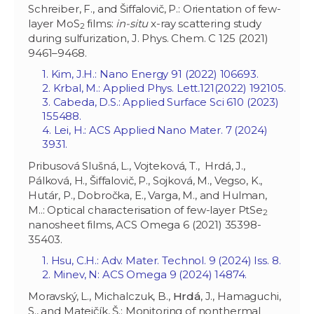
Schreiber, F., and Šiffalovič, P.: Orientation of few-
layer MoS
films:
in-situ
x-ray scattering study
2
during sulfurization, J. Phys. Chem. C 125 (2021)
9461–9468.
1. Kim, J.H.: Nano Energy 91 (2022) 106693.
2. Krbal, M.: Applied Phys. Lett
.
121(2022) 192105.
3. Cabeda, D.S.: Applied Surface Sci 610 (2023)
155488.
4. Lei, H.: ACS Applied Nano Mater. 7 (2024)
3931.
Pribusová Slušná, L., Vojteková, T., Hrdá, J.,
Pálková, H., Šiffalovič, P., Sojková, M., Vegso, K.,
Hutár, P., Dobročka, E., Varga, M., and Hulman,
M..: Optical characterisation of few-layer PtSe
2
nanosheet films, ACS Omega 6 (2021) 35398-
35403.
1. Hsu, C.H.: Adv. Mater. Technol. 9 (2024) Iss. 8.
2. Minev, N: ACS Omega 9 (2024) 14874.
Moravský, L., Michalczuk, B.,
Hrdá
, J., Hamaguchi,
S., and Matejčík, Š.: Monitoring of nonthermal