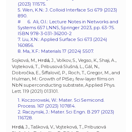
(2023) 111575.
5. Wen, K.N.: J. Colloid Interface Sci 679 (2023)
890.
# 6. Ali, O.I.: Lecture Notes in Networks and
Systems 657 LNNS, Springer 2023, pp. 63-75.
ISBN 978-3-031-36200-2
7. Liu, X.N.: Applied Surface Sci 673 (2024)
160856.
8. Ma, X.F.: Materials 17 (2024) 5507.
Sojková, M.,
Hrdá
, J., Volkov, S., Vegso, K., Shaji, A.,
Vojteková, T., Pribusová Slušná, L., Gál, N.,
Dobročka, E., Šiffalovič, P., Roch, T., Gregor, M., and
Hulman, M.: Growth of PtSe
few-layer films on
2
NbN superconducting substrate, Applied Phys.
Lett. 119 (2021) 013101.
1. Koczorowski, W.: Mater. Sci Semicond.
Process. 167 (2023) 107814.
2. Raczynski, J.: Mater. Sci Engn. B 297 (2023)
116728.
Hrdá
, J., Tašková, V., Vojteková, T., Pribusová