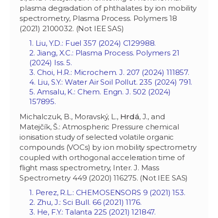
plasma degradation of phthalates by ion mobility
spectrometry, Plasma Process. Polymers 18
(2021) 2100032. (Not IEE SAS)
1. Liu, Y.D.: Fuel 357 (2024) C129988.
2. Jiang, X.C.: Plasma Process. Polymers 21
(2024) Iss. 5.
3. Choi, H.R.: Microchem. J. 207 (2024) 111857.
4. Liu, S.Y.: Water Air Soil Pollut. 235 (2024) 791.
5. Amsalu, K.: Chem. Engn. J. 502 (2024)
157895.
Michalczuk, B., Moravský, L.,
Hrdá
, J., and
Matejčík, Š.: Atmospheric Pressure chemical
ionisation study of selected volatile organic
compounds (VOCs) by ion mobility spectrometry
coupled with orthogonal acceleration time of
flight mass spectrometry, Inter. J. Mass
Spectrometry 449 (2020) 116275. (Not IEE SAS)
1. Perez, R.L.: CHEMOSENSORS 9 (2021) 153.
2. Zhu, J.: Sci Bull. 66 (2021) 1176.
3. He, F.Y.: Talanta 225 (2021) 121847.