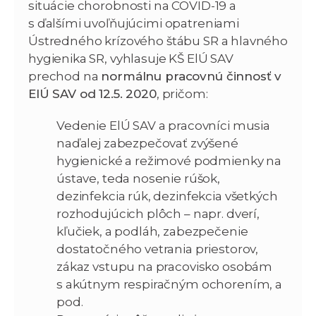
situácie chorobnosti na COVID-19 a
s ďalšími uvoľňujúcimi opatreniami
Ústredného krízového štábu SR a hlavného
hygienika SR, vyhlasuje KŠ ElÚ SAV
prechod na
normálnu pracovnú činnosť v
ElÚ SAV od 12.5. 2020
, pričom:
Vedenie ElÚ SAV a pracovníci musia
naďalej zabezpečovať zvýšené
hygienické a režimové podmienky na
ústave, teda nosenie rúšok,
dezinfekcia rúk, dezinfekcia všetkých
rozhodujúcich plôch – napr. dverí,
kľučiek, a podláh, zabezpečenie
dostatočného vetrania priestorov,
zákaz vstupu na pracovisko osobám
s akútnym respiračným ochorením, a
pod.