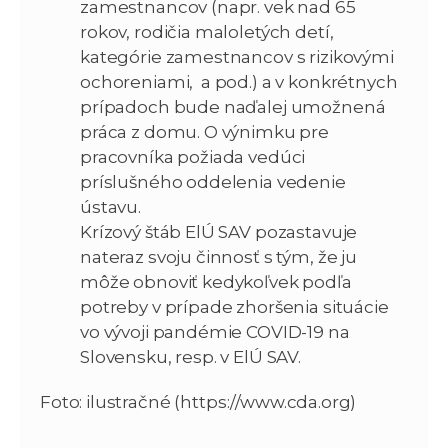
zamestnancov (napr. vek nad 65
rokov, rodičia maloletých detí,
kategórie zamestnancov s rizikovými
ochoreniami, a pod.) a v konkrétnych
prípadoch bude naďalej umožnená
práca z domu. O výnimku pre
pracovníka požiada vedúci
príslušného oddelenia vedenie
ústavu.
Krízový štáb ElÚ SAV pozastavuje
nateraz svoju činnosť s tým, že ju
môže obnoviť kedykoľvek podľa
potreby v prípade zhoršenia situácie
vo vývoji pandémie COVID-19 na
Slovensku, resp. v ElÚ SAV.
Foto: ilustračné (https://www.cda.org)