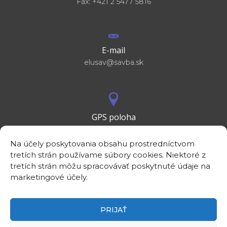
Fax: +421 2 5477 5816
E-mail
elusav@savba.sk
GPS poloha
48°10'09.3”N
17°04'08.7”E
Na účely poskytovania obsahu prostredníctvom
tretích strán používame súbory cookies. Niektoré z
tretích strán môžu spracovávať poskytnuté údaje na
marketingové účely.
PRIJAŤ
©2026
Elektrotechnický ústav SAV, v. v. i.