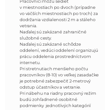
Pracovníci môžu sedieť
v miestnostiach po dvoch (prípadne
vo väčších miestnostiach po troch) za
dodržania vzdialenosti 2 m a stáleho
vetrania.
Naďalej sú zakázané zahraničné
služobné cesty.
Naďalej sú zakázané schôdze
oddelení, vedúci oddelení organizujú
prácu oddelenia prostredníctvom
internetu.
Pri stretnutiach menšieho počtu
pracovníkov (8-10) vo veľkej zasadačke
je potrebné zabezpečiť 2-metrový
odstup účastníkov a vetranie.
Pri nábehu na riadny pracovný režim
budú zohľadnené osobitné
podmienky jednotlivých kategórií