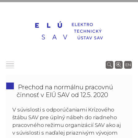
EN
Prechod na normálnu pracovnú
činnosť v ElÚ SAV od 12.5. 2020
V súvislosti s odporúčaniami Krízového
štábu SAV pre úplný nábeh do riadneho
pracovného režimu organizácií SAV ako aj
v súvislosti s naďalej priaznivým vývojom