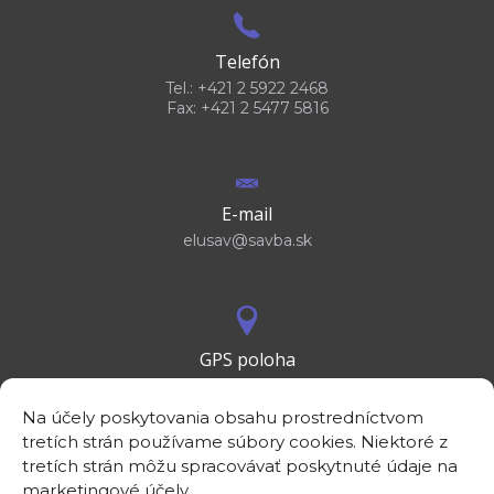
Telefón
Tel.: +421 2 5922 2468
Fax: +421 2 5477 5816
E-mail
elusav@savba.sk
GPS poloha
48°10'09.3”N
17°04'08.7”E
Na účely poskytovania obsahu prostredníctvom
tretích strán používame súbory cookies. Niektoré z
tretích strán môžu spracovávať poskytnuté údaje na
marketingové účely.