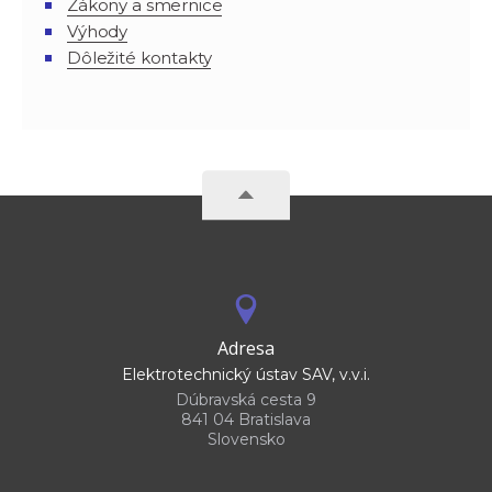
Zákony a smernice
Výhody
Dôležité kontakty
Adresa
Elektrotechnický ústav SAV, v.v.i.
Dúbravská cesta 9
841 04 Bratislava
Slovensko