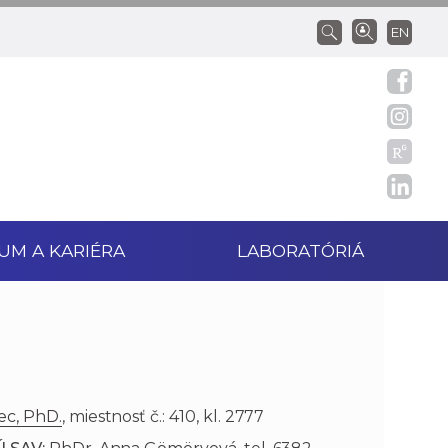
EN
UM A KARIÉRA
LABORATÓRIÁ
ec, PhD.
, miestnosť č.: 410, kl. 2777