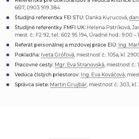
Referentka pre doktorandov a vedúca knižnice El
6617, 0903 919 384
Študijná referentka FEI STU:
Danka Kurucová,
dan
Študijné referentky FMFI UK:
Helena Patríková, J
miest. č.: F2 92, tel.: 602 95 194, Úradné hod.: 9:00 – 
Referát personálnej a mzdovej práce ElÚ:
Ing. Mar
Pokladňa:
Iveta Grófová
, miestnosť č.: 105a, kl. 290
Pracovné cesty:
Mgr. Eva Stranovská
, miestnosť č.:
Vedúca čistých priestorov
:
Ing. Eva Kováčová
, mies
Správca siete:
Martin Grujbár
, miestnosť č.: 303, kl.