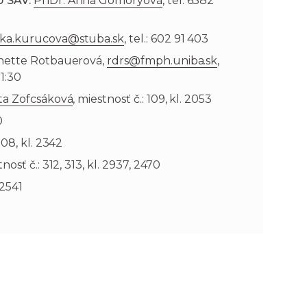
Ú SAV:
PhDr. Anna Gömöryová
, tel. 6382
ka.kurucova@stuba.sk
, tel.: 602 91 403
anette Rotbauerová,
rdrs@fmph.uniba.sk
,
11:30
ta Zofcsáková
, miestnosť č.: 109, kl. 2053
0
 108, kl. 2342
tnosť č.: 312, 313, kl. 2937, 2470
 2541