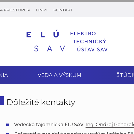
A PRIESTOROV
LINKY
KONTAKT
NIA
VEDA A VÝSKUM
ŠTÚDI
Dôležité kontakty
Vedecká tajomníčka ElÚ SAV:
Ing. Ondrej Pohorel