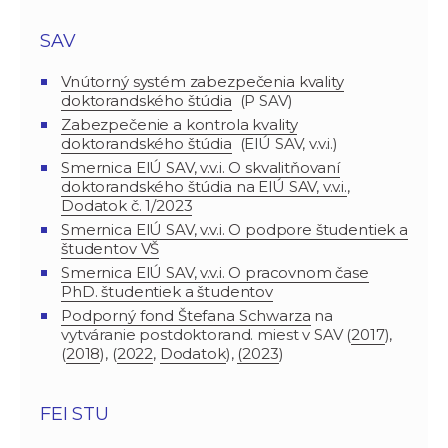
SAV
Vnútorný systém zabezpečenia kvality
doktorandského štúdia
(P SAV)
Zabezpečenie a kontrola kvality
doktorandského štúdia
(ElÚ SAV, v.v.i.)
Smernica ElÚ SAV, v.v.i. O skvalitňovaní
doktorandského štúdia na ElÚ SAV, v.v.i.
,
Dodatok č. 1/2023
Smernica ElÚ SAV, v.v.i. O podpore študentiek a
študentov VŠ
Smernica ElÚ SAV, v.v.i. O pracovnom čase
PhD. študentiek a študentov
Podporný fond Štefana Schwarza
na
vytváranie postdoktorand. miest v SAV (
2017
),
(
2018
), (
2022
,
Dodatok
),
(2023
)
FEI STU