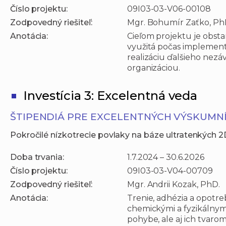
Číslo projektu:
09I03-03-V06-00108
Zodpovedný riešiteľ:
Mgr. Bohumír Zaťko, Ph
Anotácia:
Cieľom projektu je obsta
využitá počas implemen
realizáciu ďalšieho nez
organizáciou.
Investícia 3: Excelentná veda
ŠTIPENDIÁ PRE EXCELENTNÝCH VÝSKUMNÍ
Pokročilé nízkotrecie povlaky na báze ultratenkýc
Doba trvania:
1.7.2024 – 30.6.2026
Číslo projektu:
09I03-03-V04-00709
Zodpovedný riešiteľ:
Mgr. Andrii Kozak, PhD.
Anotácia:
Trenie, adhézia a opotr
chemickými a fyzikálnym
pohybe, ale aj ich tvaro