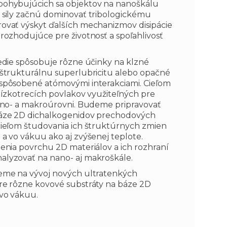
pohybujúcich sa objektov na nanoškálu
 sily začnú dominovať tribologickému
ovať výskyt ďalších mechanizmov disipácie
rozhodujúce pre životnosť a spoľahlivosť
edie spôsobuje rôzne účinky na klzné
 štrukturálnu superlubricitu alebo opačné
spôsobené atómovými interakciami. Cieľom
nízkotrecích povlakov využiteľných pre
nano- a makroúrovni. Budeme pripravovať
báze 2D dichalkogenidov prechodových
cieľom študovania ich štruktúrnych zmien
a vo vákuu ako aj zvýšenej teplote.
enia povrchu 2D materiálov a ich rozhraní
lyzovať na nano- aj makroškále.
eme na vývoj nových ultratenkých
re rôzne kovové substráty na báze 2D
 vo vákuu.