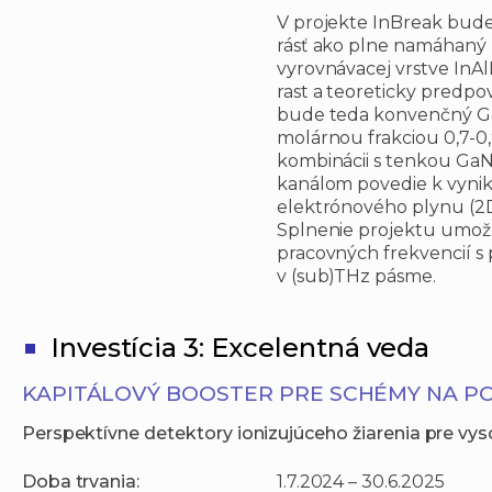
V projekte InBreak bude
rásť ako plne namáhaný 
vyrovnávacej vrstve InA
rast a teoreticky predp
bude teda konvenčný Ga
molárnou frakciou 0,7-0,
kombinácii s tenkou GaN
kanálom povedie k vyni
elektrónového plynu (2D
Splnenie projektu umožn
pracovných frekvencií s
v (sub)THz pásme.
Investícia 3: Excelentná veda
KAPITÁLOVÝ BOOSTER PRE SCHÉMY NA P
Perspektívne detektory ionizujúceho žiarenia pre vy
Doba trvania:
1.7.2024 – 30.6.2025