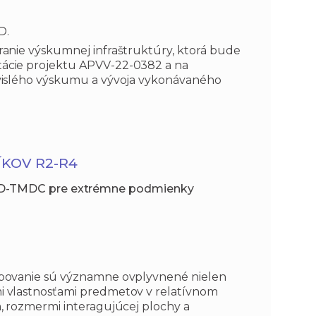
D.
ranie výskumnej infraštruktúry, ktorá bude
tácie projektu APVV-22-0382 a na
ávislého výskumu a vývoja vykonávaného
KOV R2-R4
h 2D-TMDC pre extrémne podmienky
ebovanie sú významne ovplyvnené nielen
i vlastnosťami predmetov v relatívnom
m, rozmermi interagujúcej plochy a