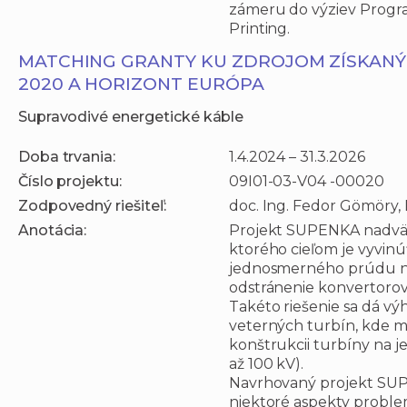
zámeru do výziev Progr
Printing.
MATCHING GRANTY KU ZDROJOM ZÍSKAN
2020 A HORIZONT EURÓPA
Supravodivé energetické káble
Doba trvania:
1.4.2024 – 31.3.2026
Číslo projektu:
09I01-03-V04 -00020
Zodpovedný riešiteľ:
doc. Ing. Fedor Gömöry, 
Anotácia:
Projekt SUPENKA nadväz
ktorého cieľom je vyvinú
jednosmerného prúdu na 
odstránenie konvertorove
Takéto riešenie sa dá vý
veterných turbín, kde 
konštrukcii turbíny na 
až 100 kV).
Navrhovaný projekt SUP
niektoré aspekty problem