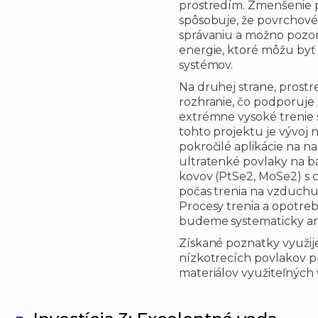
prostredím. Zmenšenie 
spôsobuje, že povrchové
správaniu a možno pozor
energie, ktoré môžu byť 
systémov.
Na druhej strane, prostr
rozhranie, čo podporuje
extrémne vysoké trenie 
tohto projektu je vývoj 
pokročilé aplikácie na 
ultratenké povlaky na 
kovov (PtSe2, MoSe2) s 
počas trenia na vzduchu 
Procesy trenia a opotreb
budeme systematicky ana
Získané poznatky využij
nízkotrecích povlakov p
materiálov využiteľných