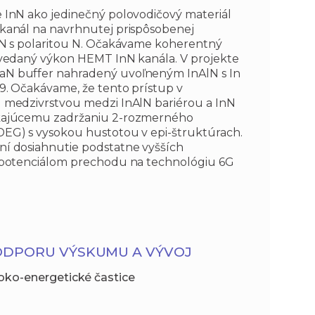
 InN ako jedinečný polovodičový materiál
kanál na navrhnutej prispôsobenej
lN s polaritou N. Očakávame koherentný
ovedaný výkon HEMT InN kanála. V projekte
N buffer nahradený uvoľneným InAlN s In
9. Očakávame, že tento prístup v
 medzivrstvou medzi InAlN bariérou a InN
kajúcemu zadržaniu 2-rozmerného
EG) s vysokou hustotou v epi-štruktúrach.
í dosiahnutie podstatne vyšších
 potenciálom prechodu na technológiu 6G
ODPORU VÝSKUMU A VÝVOJ
soko-energetické častice