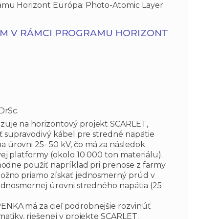
amu Horizont Európa: Photo-Atomic Layer
ÝM V RÁMCI PROGRAMU HORIZONT
DrSc.
uje na horizontový projekt SCARLET,
ť supravodivý kábel pre stredné napätie
úrovni 25- 50 kV, čo má za následok
j platformy (okolo 10 000 ton materiálu).
hodne použiť napríklad pri prenose z farmy
možno priamo získať jednosmerný prúd v
jednosmernej úrovni stredného napätia (25
ENKA má za cieľ podrobnejšie rozvinúť
atiky, riešenej v projekte SCARLET.