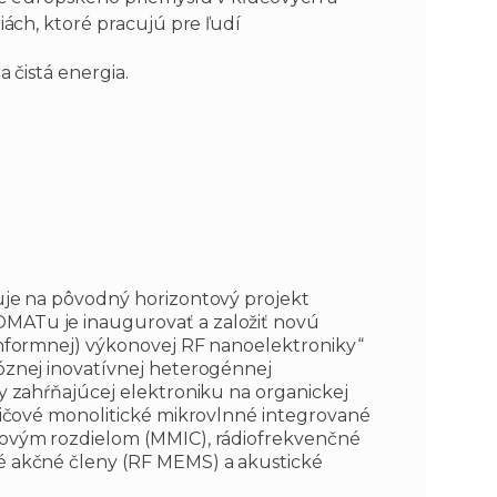
ách, ktoré pracujú pre ľudí
 čistá energia.
je na pôvodný horizontový projekt
ATu je inaugurovať a založiť novú
nformnej) výkonovej RF nanoelektroniky“
znej inovatívnej heterogénnej
y zahŕňajúcej elektroniku na organickej
dičové monolitické mikrovlnné integrované
ovým rozdielom (MMIC), rádiofrekvenčné
 akčné členy (RF MEMS) a akustické