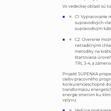
Vo vedeckej oblasti sú to
C1: Vypracovanie 
supravodivých vlas
supravodivým ká
C2: Overenie možn
netradičnými chla
metodiky na krátk
štartovacia úrov
TRL 3-4, a zámero
Projekt SUPENKA prispej
cieľov pracovného prog
konkurencieschopné do
transformáciu energeti
energie smerom ku klimat
vplyvu:
Vedúce postaveni