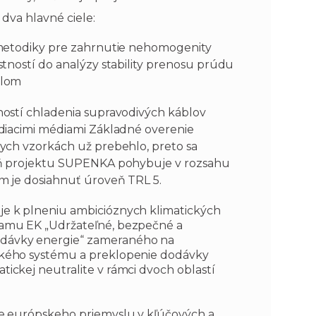
 dva hlavné ciele:
metodiky pre zahrnutie nehomogenity
tností do analýzy stability prenosu prúdu
blom
ostí chladenia supravodivých káblov
diacimi médiami Základné overenie
ych vzorkách už prebehlo, preto sa
eň projektu SUPENKA pohybuje v rozsahu
m je dosiahnuť úroveň TRL 5.
e k plneniu ambicióznych klimatických
ramu EK „Udržateľné, bezpečné a
dávky energie“ zameraného na
ckého systému a preklopenie dodávky
ickej neutralite v rámci dvoch oblastí
e európskeho priemyslu v kľúčových a