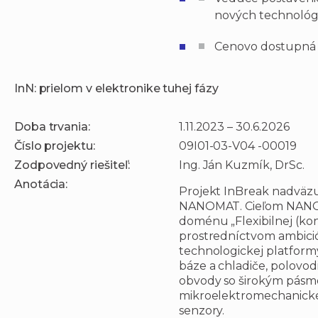
nových technológi
Cenovo dostupná a
InN: prielom v elektronike tuhej fázy
Doba trvania:
1.11.2023 – 30.6.2026
Číslo projektu:
09I01-03-V04 -00019
Zodpovedný riešiteľ:
Ing. Ján Kuzmík, DrSc.
Anotácia:
Projekt InBreak nadväzu
NANOMAT. Cieľom NANOM
doménu „Flexibilnej (ko
prostredníctvom ambició
technologickej platform
báze a chladiče, polovo
obvody so širokým pásm
mikroelektromechanické
senzory.