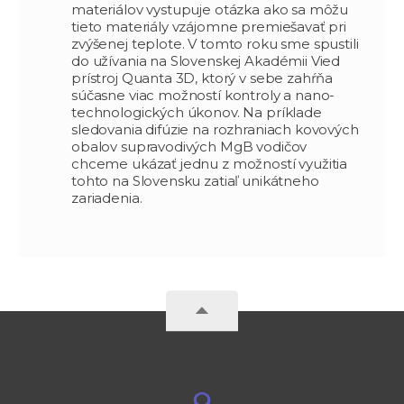
materiálov vystupuje otázka ako sa môžu
tieto materiály vzájomne premiešavať pri
zvýšenej teplote. V tomto roku sme spustili
do užívania na Slovenskej Akadémii Vied
prístroj Quanta 3D, ktorý v sebe zahŕňa
súčasne viac možností kontroly a nano-
technologických úkonov. Na príklade
sledovania difúzie na rozhraniach kovových
obalov supravodivých MgB vodičov
chceme ukázať jednu z možností využitia
tohto na Slovensku zatiaľ unikátneho
zariadenia.