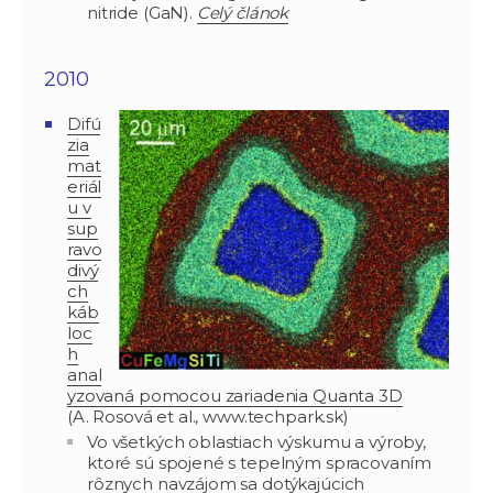
nitride (GaN).
Celý článok
2010
Difú
zia
mat
eriál
u v
sup
ravo
divý
ch
káb
loc
h
anal
yzovaná pomocou zariadenia Quanta 3D
(A. Rosová et al., www.techpark.sk)
Vo všetkých oblastiach výskumu a výroby,
ktoré sú spojené s tepelným spracovaním
rôznych navzájom sa dotýkajúcich