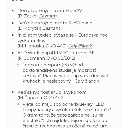
Deň otvorených dverí ElU SAV
(B. Zaťko)
Záznam
Deň otvorených dverí v Piešťanoch
(D. Korytár)
Záznam
(nie) som vedec, pýtajte sa – Európska noc
výskumníkov
(M. Hanuska, OKO 4/12)
Celý článok
ALD Workshop @ IMEC, Leuven, BE
(F. Gucmann, OKO 02/2012)
Jednou z nesporných výhod
doktorandského štúdia je možnosť
cestovať. Pracovný postup vo vedeckých
kruhoch je nasledovný…
Celý článok
Keď sa rýchlosť snúbi s výkonom
(M. Ťapajna, OKO 4/12)
Viete, čo majú spoločné ‘blue-ray’, LED
lampy, radary a vysoko-efektívne meniče?
Okrem toho, že tieto zariadenia „sú na
elektriku“, ich najdôležitejšou spoločnou
črtou je technológia založená na gálium