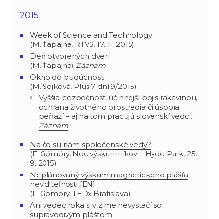
2015
Week of Science and Technology
(M. Ťapajna, RTVS, 17. 11. 2015)
Deň otvorených dverí
(M. Ťapajna)
Záznam
Okno do budúcnosti
(M. Sojková, Plus 7 dní 9/2015)
Vyššia bezpečnosť, účinnejší boj s rakovinou,
ochrana životného prostredia či úspora
peňazí – aj na tom pracujú slovenskí vedci.
Záznam
Na čo sú nám spoločenské vedy?
(F. Gömöry, Noc výskumníkov – Hyde Park, 25.
9. 2015)
Neplánovaný výskum magnetického plášťa
neviditeľnosti [EN]
(F. Gömöry, TEDx Bratislava)
Ani vedec roka si v zime nevystačí so
supravodivým plášťom