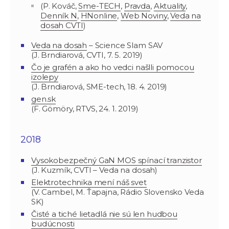
(P. Kováč,
Sme-TECH
,
Pravda
,
Aktuality
,
Denník N
,
HNonline
,
Web Noviny
,
Veda na
dosah CVTI
)
Veda na dosah
– Science Slam SAV
(J. Brndiarová, CVTI, 7. 5. 2019)
Čo je grafén a ako ho vedci našlli pomocou
izolepy
(J. Brndiarová, SME-tech, 18. 4. 2019)
gen.sk
(F. Gömöry, RTVS, 24. 1. 2019)
2018
Vysokobezpečný GaN MOS spínací tranzistor
(J. Kuzmík, CVTI – Veda na dosah)
Elektrotechnika mení náš svet
(V. Cambel, M. Ťapajna, Rádio Slovensko Veda
SK)
Čisté a tiché lietadlá nie sú len hudbou
budúcnosti