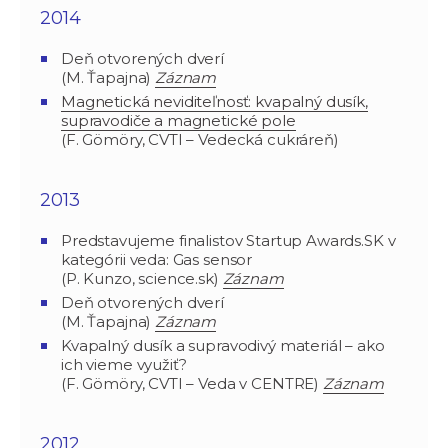
2014
Deň otvorených dverí
(M. Ťapajna)
Záznam
Magnetická neviditeľnosť: kvapalný dusík,
supravodiče a magnetické pole
(F. Gömöry, CVTI – Vedecká cukráreň)
2013
Predstavujeme finalistov Startup Awards.SK v
kategórii veda: Gas sensor
(P. Kunzo, science.sk)
Záznam
Deň otvorených dverí
(M. Ťapajna)
Záznam
Kvapalný dusík a supravodivý materiál – ako
ich vieme využiť?
(F. Gömöry, CVTI – Veda v CENTRE)
Záznam
2012