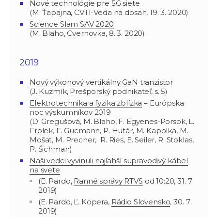
Nové technológie pre 5G siete
(M. Ťapajna, CVTI-Veda na dosah, 19. 3. 2020)
Science Slam SAV 2020
(M. Blaho, Cvernovka, 8. 3. 2020)
2019
Nový výkonový vertikálny GaN tranzistor
(J. Kuzmík, Prešporský podnikateľ, s. 5)
Elektrotechnika a fyzika zblízka
– Európska
noc výskumníkov 2019
(D. Gregušová, M. Blaho, F. Egyenes-Porsok, L.
Frolek, F. Gucmann, P. Hutár, M. Kapolka, M.
Mošať, M. Precner, R. Ries, E. Seiler, R. Stoklas,
P. Šichman)
Naši vedci vyvinuli najľahší supravodivý kábel
na svete
(E. Pardo,
Ranné správy RTVS
od 10:20, 31. 7.
2019)
(E. Pardo, Ľ. Kopera,
Rádio Slovensko
, 30. 7.
2019)