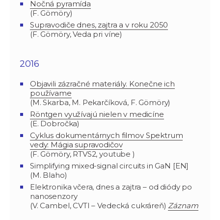
Nočná pyramída
(F. Gömöry)
Supravodiče dnes, zajtra a v roku 2050
(F. Gömöry, Veda pri víne)
2016
Objavili zázračné materiály. Konečne ich
používame
(M. Skarba, M. Pekarčíková, F. Gömöry)
Röntgen využívajú nielen v medicíne
(E. Dobročka)
Cyklus dokumentárnych filmov Spektrum
vedy: Mágia supravodičov
(F. Gömöry, RTVS2, youtube )
Simplifying mixed-signal circuits in GaN [EN]
(M. Blaho)
Elektronika včera, dnes a zajtra – od diódy po
nanosenzory
(V. Cambel, CVTI – Vedecká cukráreň)
Záznam