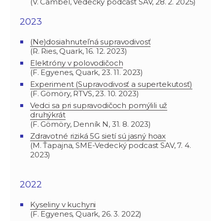
(V. Cambel, Vedecký podcast SAV, 28. 2. 2025)
2023
(Ne)dosiahnuteľná supravodivosť
(R. Ries, Quark, 16. 12. 2023)
Elektróny v polovodičoch
(F. Egyenes, Quark, 23. 11. 2023)
Experiment (Supravodivosť a supertekutosť)
(F. Gömöry, RTVS, 23. 10. 2023)
Vedci sa pri supravodičoch pomýlili už
druhýkrát
(F. Gömöry, Denník N, 31. 8. 2023)
Zdravotné riziká 5G sietí sú jasný hoax
(M. Ťapajna, SME-Vedecký podcast SAV, 7. 4.
2023)
2022
Kyseliny v kuchyni
(F. Egyenes, Quark, 26. 3. 2022)