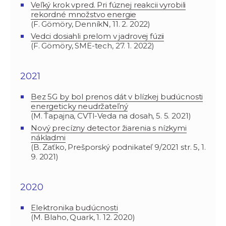
Veľký krok vpred. Pri fúznej reakcii vyrobili
rekordné množstvo energie
(F. Gömöry, DenníkN, 11. 2. 2022)
Vedci dosiahli prelom v jadrovej fúzii
(F. Gömöry, SME-tech, 27. 1. 2022)
2021
Bez 5G by bol prenos dát v blízkej budúcnosti
energeticky neudržateľný
(M. Ťapajna, CVTI-Veda na dosah, 5. 5. 2021)
Nový precízny detector žiarenia s nízkymi
nákladmi
(B. Zaťko, Prešporský podnikateľ 9/2021 str. 5, 1.
9. 2021)
2020
Elektronika budúcnosti
(M. Blaho, Quark, 1. 12. 2020)