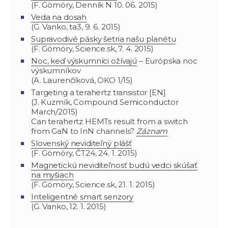
(F. Gömöry, Denník N 10. 06. 2015)
Veda na dosah
(G. Vanko, ta3, 9. 6. 2015)
Supravodivé pásky šetria našu planétu
(F. Gömöry, Science.sk, 7. 4. 2015)
Noc, keď výskumníci ožívajú
– Európska noc
výskumníkov
(A. Laurenčíková, OKO 1/15)
Targeting a terahertz transistor [EN]
(J. Kuzmík, Compound Semiconductor
March/2015)
Can terahertz HEMTs result from a switch
from GaN to InN channels?
Záznam
Slovenský neviditeľný plášť
(F. Gömöry, ČT24, 24. 1. 2015)
Magnetickú neviditeľnosť budú vedci skúšať
na myšiach
(F. Gömöry, Science.sk, 21. 1. 2015)
Inteligentné smart senzory
(G. Vanko, 12. 1. 2015)