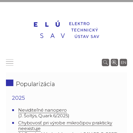
EN
Popularizácia
2025
Neviditeľné nanopero
(J.
Šoltýs
,
Quark 6/2025)
Chybovosť pri výrobe mikročipov prakticky
neexistuje