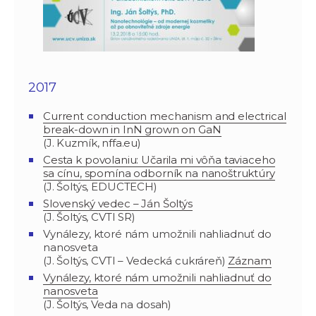
2017
Current conduction mechanism and electrical
break-down in InN grown on GaN
(J. Kuzmík, nffa.eu)
Cesta k povolaniu: Učarila mi vôňa taviaceho
sa cínu, spomína odborník na nanoštruktúry
(J. Šoltýs, EDUCTECH)
Slovenský vedec – Ján Šoltýs
(J. Šoltýs, CVTI SR)
Vynálezy, ktoré nám umožnili nahliadnuť do
nanosveta
(J. Šoltýs, CVTI – Vedecká cukráreň)
Záznam
Vynálezy, ktoré nám umožnili nahliadnuť do
nanosveta
(J. Šoltýs, Veda na dosah)