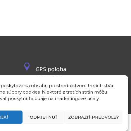
GPS poloha
48°10'09.3”N
17°04'08.7”E
 poskytovania obsahu prostredníctvom tretích strán
e súbory cookies. Niektoré z tretích strán môžu
vať poskytnuté údaje na marketingové účely.
IJAŤ
ODMIETNUŤ
ZOBRAZIŤ PREDVOĽBY