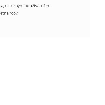
né aj externým používateľom.
estnancov.