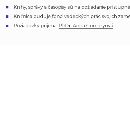
Knihy, správy a časopisy sú na požiadanie prístup
Knižnica buduje fond vedeckých prác svojich zam
Požiadavky prijíma:
PhDr. Anna Gömöryová