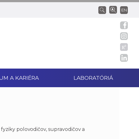
EN
UM A KARIÉRA
LABORATÓRIÁ
 fyziky polovodičov, supravodičov a