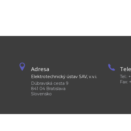
Adresa
Tel
Elektrotechnický ústav SAV, v.v.i.
Tel.:
Fax: 
Dúbravská cesta 9
841 04 Bratislava
Slovensko