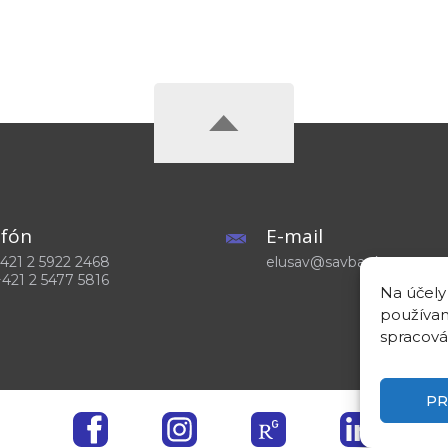
efón
E-mail
 +421 2 5922 2468
elusav@savba.sk
+421 2 5477 5816
Na účely
používam
spracová
PR