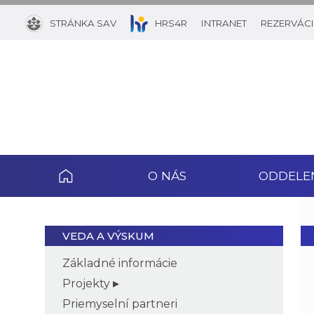
STRÁNKA SAV
HRS4R
INTRANET
REZERVÁCI
O NÁS
ODDELE
VEDA A VÝSKUM
Základné informácie
Projekty
Priemyselní partneri