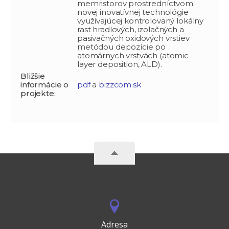
memristorov prostredníctvom
novej inovatívnej technológie
využívajúcej kontrolovaný lokálny
rast hradlových, izolačných a
pasivačných oxidových vrstiev
metódou depozície po
atomárnych vrstvách (atomic
layer deposition, ALD).
Bližšie
informácie o
pdf
a
bizzcom.sk
projekte:
Adresa