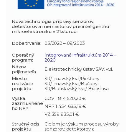
Nová technológia prípravy senzorov,
detektorov a memristorov pre inteligentnú
mikroelektroniku v 21.storočí
Doba trvania:
03/2022 – 09/2023
Operačný
Integrovaná infraštruktúra 2014 –
program:
2020
Názov
Elektrotechnický ústav SAV, v.v.i.
prijímateľa:
Miesto
SR/Trnavský kraj/Piešťany
realizácie
SR/Trnavský kraj/Bučany
projektu:
SR/Bratislavský kraj/ Bratislava
Výška
COV 1 814 520,20 €
zazmluvnené
NFP 1 454 685,19 €
ho NFP:
VZ 359 835,01 €
Stručný opis
Cieľom je výskum procesu výroby
projektu:
senzorov, detektorov a