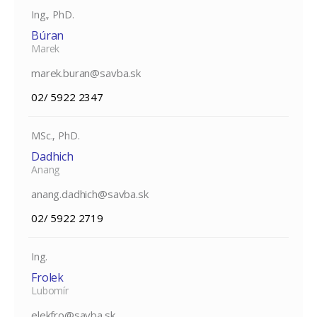
Ing., PhD.
Búran
Marek
marek.buran@savba.sk
02/ 5922 2347
MSc., PhD.
Dadhich
Anang
anang.dadhich@savba.sk
02/ 5922 2719
Ing.
Frolek
Lubomír
elekfro@savba.sk