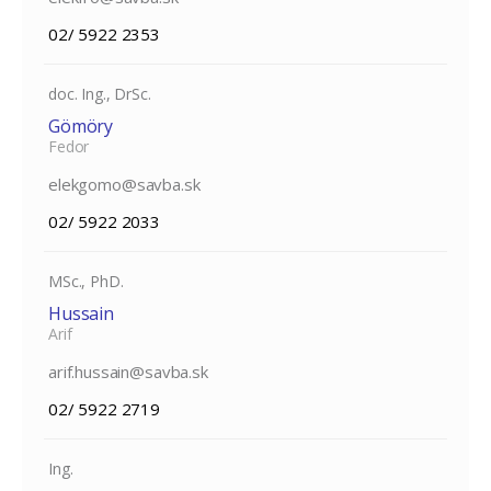
02/ 5922 2353
doc. Ing., DrSc.
Gömöry
Fedor
elekgomo@savba.sk
02/ 5922 2033
MSc., PhD.
Hussain
Arif
arif.hussain@savba.sk
02/ 5922 2719
Ing.