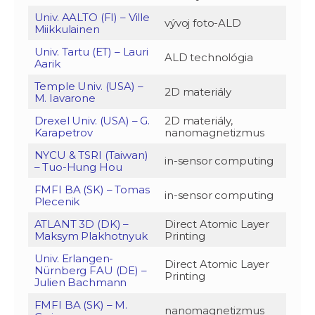
Univ. AALTO (FI) – Ville
vývoj foto-ALD
Miikkulainen
Univ. Tartu (ET) – Lauri
ALD technológia
Aarik
Temple Univ. (USA) –
2D materiály
M. Iavarone
Drexel Univ. (USA) – G.
2D materiály,
Karapetrov
nanomagnetizmus
NYCU & TSRI (Taiwan)
in-sensor computing
– Tuo-Hung Hou
FMFI BA (SK) – Tomas
in-sensor computing
Plecenik
ATLANT 3D (DK) –
Direct Atomic Layer
Maksym Plakhotnyuk
Printing
Univ. Erlangen-
Direct Atomic Layer
Nürnberg FAU (DE) –
Printing
Julien Bachmann
FMFI BA (SK) – M.
nanomagnetizmus