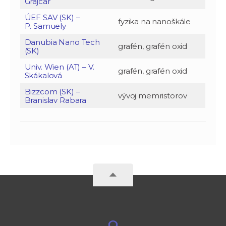
Grajcar
ÚEF SAV (SK) –
fyzika na nanoškále
P. Samuely
Danubia Nano Tech
grafén, grafén oxid
(SK)
Univ. Wien (AT) – V.
grafén, grafén oxid
Skákalová
Bizzcom (SK) –
vývoj memristorov
Branislav Rabara