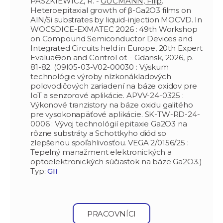
PASZKIEWICZ, R. -
GUCMANN, Filip
.
Heteroepitaxial growth of β-Ga2O3 films on
AlN/Si substrates by liquid-injection MOCVD. In
WOCSDICE-EXMATEC 2026 : 49th Workshop
on Compound Semiconductor Devices and
Integrated Circuits held in Europe, 20th Expert
EvaluaƟon and Control of. - Gdansk, 2026, p.
81-82. (09I05-03-V02-00030 : Výskum
technológie výroby nízkonákladových
polovodičových zariadení na báze oxidov pre
IoT a senzorové aplikácie. APVV-24-0325 :
Výkonové tranzistory na báze oxidu galitého
pre vysokonapäťové aplikácie. SK-TW-RD-24-
0006 : Vývoj technológií epitaxie Ga2O3 na
rôzne substráty a Schottkyho diód so
zlepšenou spoľahlivosťou. VEGA 2/0156/25 :
Tepelný manažment elektronických a
optoelektronických súčiastok na báze Ga2O3.)
Typ:
GII
PRACOVNÍCI