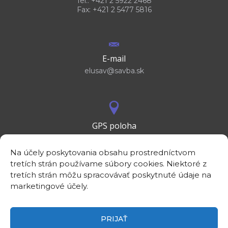
Tel.: +421 2 5922 2468
Fax: +421 2 5477 5816
E-mail
elusav@savba.sk
GPS poloha
48°10'09.3”N
17°04'08.7”E
Na účely poskytovania obsahu prostredníctvom
tretích strán používame súbory cookies. Niektoré z
tretích strán môžu spracovávať poskytnuté údaje na
marketingové účely.
PRIJAŤ