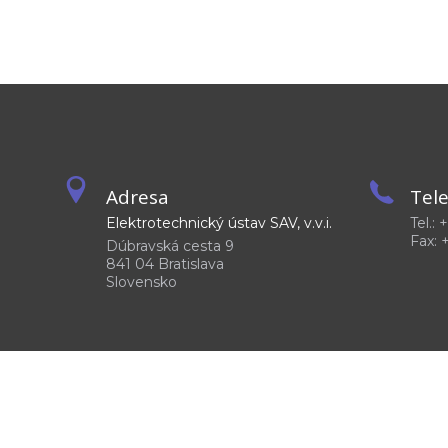
Adresa
Tel
Elektrotechnický ústav SAV, v.v.i.
Tel.:
Fax: 
Dúbravská cesta 9
841 04 Bratislava
Slovensko