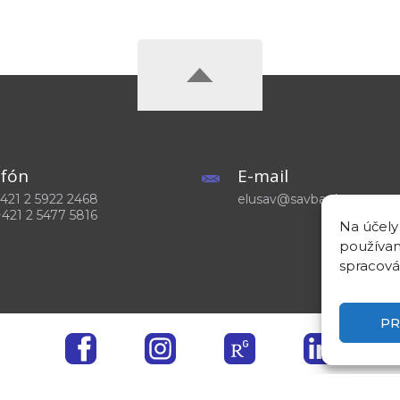
efón
E-mail
 +421 2 5922 2468
elusav@savba.sk
+421 2 5477 5816
Na účely
používam
spracová
PR