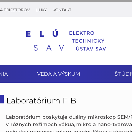
A PRIESTOROV
LINKY
KONTAKT
NIA
VEDA A VÝSKUM
ŠTÚDI
Laboratórium FIB
Laboratórium poskytuje duálny mikroskop SEM/FI
v rôznych režimoch vákua, mikro a nano-tvarovan
objektov pomocou micro-manipulátora a depozíci