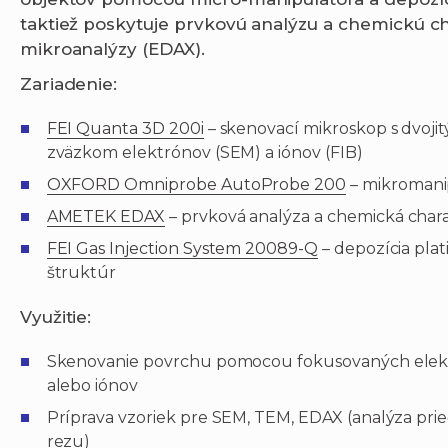
taktiež poskytuje prvkovú analýzu a chemickú ch
mikroanalýzy (EDAX).
Zariadenie:
FEI Quanta 3D 200i
– skenovací mikroskop s dvoji
zväzkom elektrónov (SEM) a iónov (FIB)
OXFORD Omniprobe AutoProbe 200
– mikromani
AMETEK EDAX
– prvková analýza a chemická chara
FEI Gas Injection System 20089-Q
– depozícia pla
štruktúr
Využitie:
Skenovanie povrchu pomocou fokusovaných elek
alebo iónov
Príprava vzoriek pre SEM, TEM, EDAX (analýza pri
rezu)