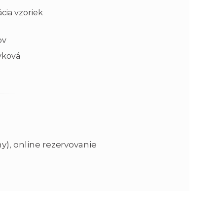
cia vzoriek
ov
rvková
ny), online rezervovanie