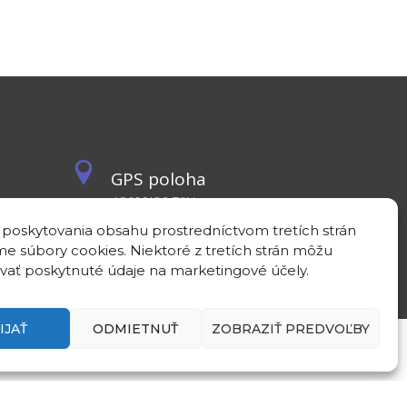
GPS poloha
48°10'09.3”N
17°04'08.7”E
 poskytovania obsahu prostredníctvom tretích strán
e súbory cookies. Niektoré z tretích strán môžu
vať poskytnuté údaje na marketingové účely.
IJAŤ
ODMIETNUŤ
ZOBRAZIŤ PREDVOĽBY