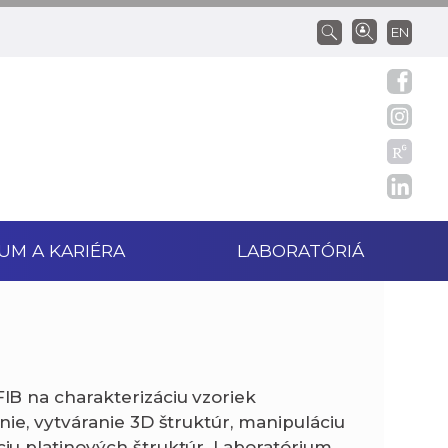
EN
UM A KARIÉRA
LABORATÓRIÁ
B na charakterizáciu vzoriek
ie, vytváranie 3D štruktúr, manipuláciu
u platinových štruktúr. Laboratórium