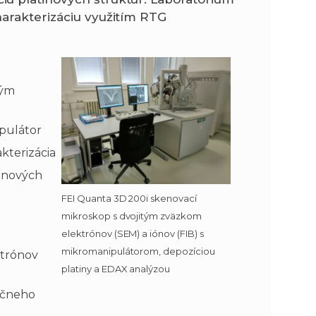
arakterizáciu využitím RTG
tým
pulátor
kterizácia
tinových
FEI Quanta 3D 200i skenovací
mikroskop s dvojitým zväzkom
elektrónov (SEM) a iónov (FIB) s
mikromanipulátorom, depozíciou
trónov
platiny a EDAX analýzou
ečneho