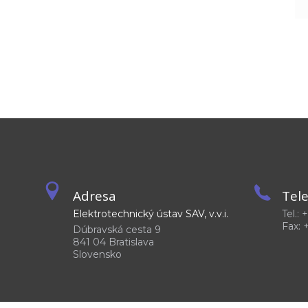
Adresa
Tel
Elektrotechnický ústav SAV, v.v.i.
Tel.:
Fax: 
Dúbravská cesta 9
841 04 Bratislava
Slovensko