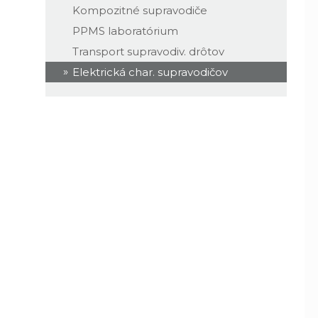
Kompozitné supravodiče
PPMS laboratórium
Transport supravodiv. drôtov
Elektrická char. supravodičov