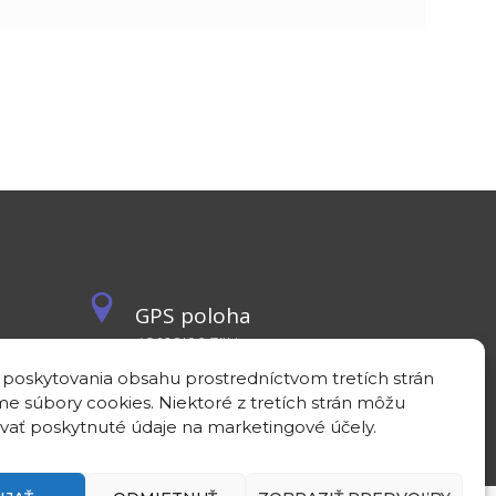
GPS poloha
48°10'09.3”N
17°04'08.7”E
 poskytovania obsahu prostredníctvom tretích strán
e súbory cookies. Niektoré z tretích strán môžu
vať poskytnuté údaje na marketingové účely.