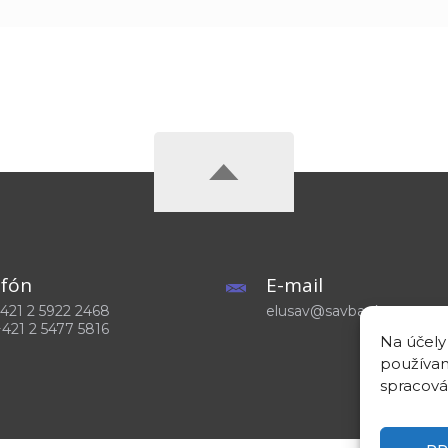
efón
E-mail
 +421 2 5922 2468
elusav@savba.sk
+421 2 5477 5816
Na účely
používam
spracová