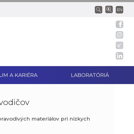
EN
UM A KARIÉRA
LABORATÓRIÁ
avodičov
pravodivých materiálov pri nízkych