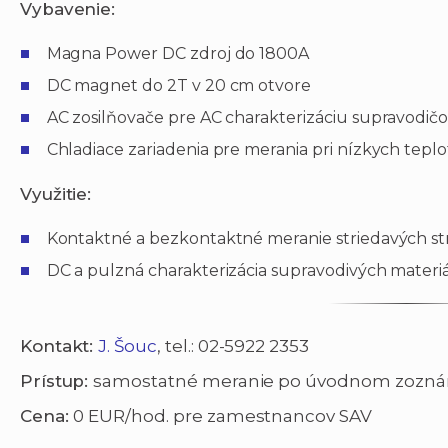
Vybavenie:
Magna Power DC zdroj do 1800A
DC magnet do 2T v 20 cm otvore
AC zosilňovače pre AC charakterizáciu supravodič
Chladiace zariadenia pre merania pri nízkych tepl
Využitie:
Kontaktné a bezkontaktné meranie striedavých st
DC a pulzná charakterizácia supravodivých materi
Kontakt:
J. Šouc
, tel.: 02-5922 2353
Prístup:
samostatné meranie po úvodnom zoznám
Cena:
0 EUR/hod. pre zamestnancov SAV