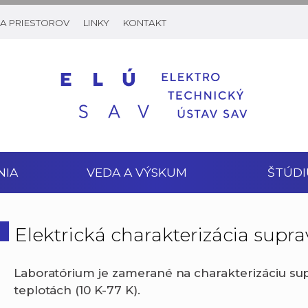
A PRIESTOROV
LINKY
KONTAKT
NIA
VEDA A VÝSKUM
ŠTÚDI
Elektrická charakterizácia supr
Laboratórium je zamerané na charakterizáciu su
teplotách (10 K-77 K).