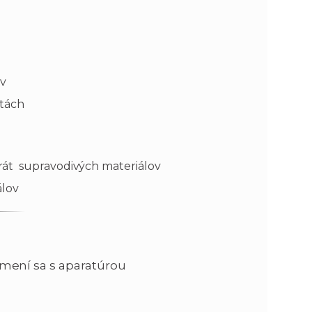
ov
otách
rát supravodivých materiálov
álov
ení sa s aparatúrou