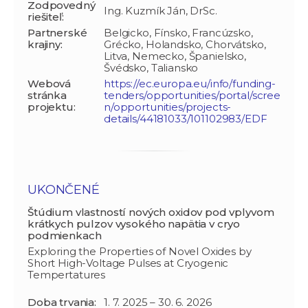
Zodpovedný
Ing. Kuzmík Ján, DrSc.
riešiteľ:
Partnerské
Belgicko, Fínsko, Francúzsko,
krajiny:
Grécko, Holandsko, Chorvátsko,
Litva, Nemecko, Španielsko,
Švédsko, Taliansko
Webová
https://ec.europa.eu/info/funding-
stránka
tenders/opportunities/portal/scree
projektu:
n/opportunities/projects-
details/44181033/101102983/EDF
UKONČENÉ
Štúdium vlastností nových oxidov pod vplyvom
krátkych pulzov vysokého napätia v cryo
podmienkach
Exploring the Properties of Novel Oxides by
Short High-Voltage Pulses at Cryogenic
Tempertatures
Doba trvania:
1. 7. 2025 – 30. 6. 2026