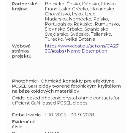
Partnerské
Belgicko, Česko, Dánsko, Fínsko,
krajiny:
Francúzsko, Grécko, Holandsko,
Chorvátsko, Írsko, Izrael,
Maďarsko, Nemecko, Poľsko,
Portugalsko, Rakúsko, Rumunsko,
Slovinsko, Srbsko, Španielsko,
Švajčiarsko, Švédsko, Taliansko,
Turecko, Veľká Británia
Webová
https://www.cost.eu/actions/CA231
stránka
36/#tabs+Name:Description
projektu:
Photohmic - Ohmické kontakty pre efektívne
PCSEL GaN diódy tvorené fotonickým kryštálom
na báze oxidových materiálov
Oxide-based photonic crystal ohmic contacts for
efficient GaN-based PCSEL diodes
Doba trvania:
1. 10. 2025 – 30. 9. 2028
Evidenčné
číslo: