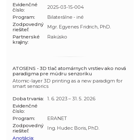
Evidenčné
2025-03-15-004
číslo:
Program:
Bilaterálne - iné
Zodpovedný
Mgr. Egyenes Fridrich, PhD.
riešiteľ:
Partnerské
Rakúsko
krajiny:
ATOSENS - 3D tlač atomárnych vrstiev ako nová
paradigma pre múdru senzoriku
Atomic-layer 3D printing as a new paradigm for
smart sensorics
Doba trvania:
1. 6. 2023 – 31. 5. 2026
Evidenčné
číslo:
Program:
ERANET
Zodpovedný
Ing. Hudec Boris, PhD.
riešiteľ:
Anotácia: