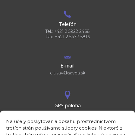
Telefón
Tel.: +421 2 5922 2468
Fax: +421 2 5477 5816
E-mail
elusav@savba.sk
GPS poloha
48°10'09.3”N
17°04'08.7”E
Na účely poskytovania obsahu prostredníctvom
tretích strán používame súbory cookies. Niektoré z
tretích strán môžu spracovávať poskytnuté údaje na