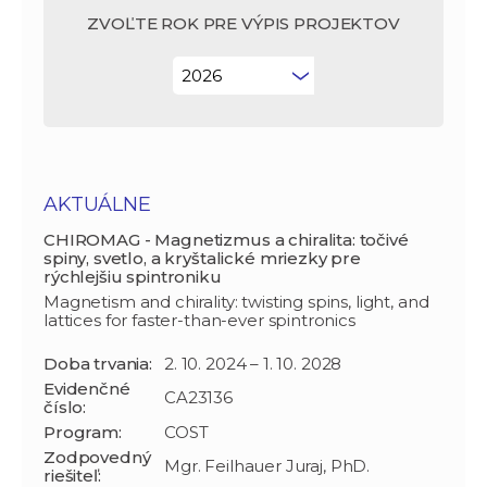
ZVOĽTE ROK PRE VÝPIS PROJEKTOV
AKTUÁLNE
CHIROMAG - Magnetizmus a chiralita: točivé
spiny, svetlo, a kryštalické mriezky pre
rýchlejšiu spintroniku
Magnetism and chirality: twisting spins, light, and
lattices for faster-than-ever spintronics
Doba trvania:
2. 10. 2024 – 1. 10. 2028
Evidenčné
CA23136
číslo:
Program:
COST
Zodpovedný
Mgr. Feilhauer Juraj, PhD.
riešiteľ: