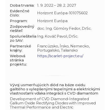
Doba trvania:
1. 9. 2022 – 28. 2. 2027
Evidenčné
Horizont Európa-101075602
číslo:
Program:
Horizont Európa
Zodpovedný
doc. Ing. Gömöry Fedor, DrSc.
riešiteľ:
Spoluriešitelia
Ing. Kováč Pavol, DrSc.
zo SAV:
Partnerské
Francúzsko, Írsko, Nemecko,
krajiny:
Portugalsko, Taliansko
Webová
https://scarlet-project.eu/
stránka
projektu:
Vývoj usmerňujúcich diód na báze oxidu
galitého s vylepšenými tepelnými a elektrickými
vlastnosťami vďaka integrácii s CVD diamantom
Development of CVD Diamond-Integrated
Gallium Oxide Rectifying Diodes with Improved
Thermal Performance and Electric