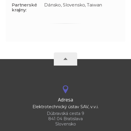
Partnerské
Dánsko, Slovensko, Taiwan
krajiny:
Adresa
Elektrotechnický ústav SAV, v.v.i.
Dúbravská cesta 9
841 04 Bratislava
Slovensko