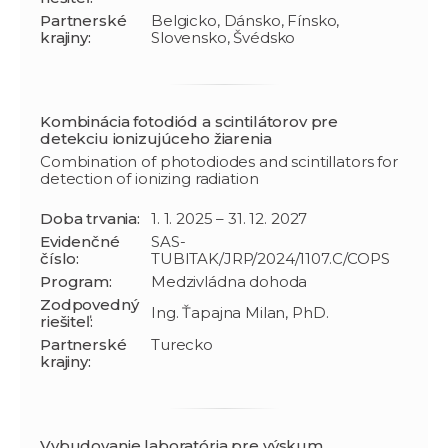
Partnerské
Belgicko, Dánsko, Fínsko,
krajiny:
Slovensko, Švédsko
Kombinácia fotodiód a scintilátorov pre
detekciu ionizujúceho žiarenia
Combination of photodiodes and scintillators for
detection of ionizing radiation
Doba trvania:
1. 1. 2025 – 31. 12. 2027
Evidenčné
SAS-
číslo:
TUBITAK/JRP/2024/1107.C/COPS
Program:
Medzivládna dohoda
Zodpovedný
Ing. Ťapajna Milan, PhD.
riešiteľ:
Partnerské
Turecko
krajiny:
Vybudovanie laboratória pre výskum