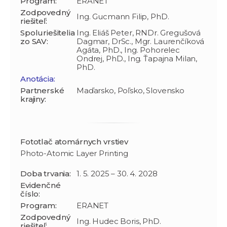
Program:
ERANET
Zodpovedný
Ing. Gucmann Filip, PhD.
riešiteľ:
Spoluriešitelia
Ing. Eliáš Peter, RNDr. Gregušová
zo SAV:
Dagmar, DrSc., Mgr. Laurenčíková
Agáta, PhD., Ing. Pohorelec
Ondrej, PhD., Ing. Ťapajna Milan,
PhD.
Anotácia:
Partnerské
Maďarsko, Poľsko, Slovensko
krajiny:
Fototlač atomárnych vrstiev
Photo-Atomic Layer Printing
Doba trvania:
1. 5. 2025 – 30. 4. 2028
Evidenčné
číslo:
Program:
ERANET
Zodpovedný
Ing. Hudec Boris, PhD.
riešiteľ: