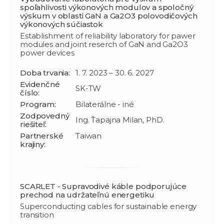
spoľahlivosti výkonových modulov a spoločný
výskum v oblasti GaN a Ga2O3 polovodičových
výkonových súčiastok
Establishment of reliability laboratory for pawer
modules and joint reserch of GaN and Ga2O3
power devices
Doba trvania:
1. 7. 2023 – 30. 6. 2027
Evidenčné
SK-TW
číslo:
Program:
Bilaterálne - iné
Zodpovedný
Ing. Ťapajna Milan, PhD.
riešiteľ:
Partnerské
Taiwan
krajiny:
SCARLET - Supravodivé káble podporujúce
prechod na udržateľnú energetiku
Superconducting cables for sustainable energy
transition