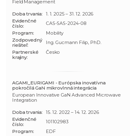
Field Management
Doba trvania:
1. 1. 2025 – 31. 12. 2026
Evidenčné
CAS-SAS-2024-08
číslo:
Program:
Mobility
Zodpovedný
Ing. Gucmann Filip, PhD.
riešiteľ:
Partnerské
Česko
krajiny:
AGAMI_EURIGAMI - Európska inovatívna
pokročilá GaN mikrovlnná integrácia
European Innovative GaN Advanced Microwave
Integration
Doba trvania:
15. 12. 2022 – 14. 12. 2026
Evidenčné
101102983
číslo:
Program:
EDF