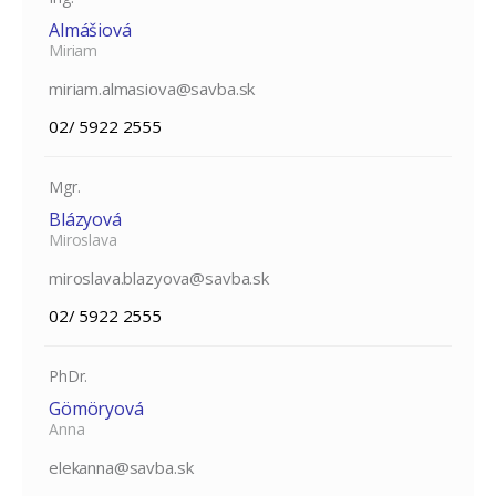
Almášiová
Miriam
miriam.almasiova@savba.sk
02/ 5922 2555
Mgr.
Blázyová
Miroslava
miroslava.blazyova@savba.sk
02/ 5922 2555
PhDr.
Gömöryová
Anna
elekanna@savba.sk