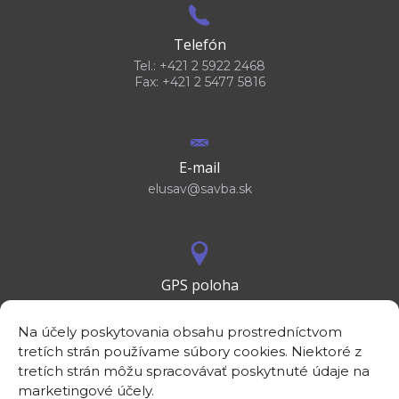
Telefón
Tel.: +421 2 5922 2468
Fax: +421 2 5477 5816
E-mail
elusav@savba.sk
GPS poloha
48°10'09.3”N
17°04'08.7”E
Na účely poskytovania obsahu prostredníctvom
tretích strán používame súbory cookies. Niektoré z
tretích strán môžu spracovávať poskytnuté údaje na
marketingové účely.