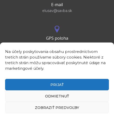
E-mail
elusav@savba.sk
GPS poloha
48°10'09.3”N
17°04'08.7”E
Na účely poskytovania obsahu prostredníctvom
tretích strán používame súbory cookies. Niektoré z
tretích strán môžu spracovávať poskytnuté údaje na
marketingové účely.
PRIJAŤ
©2026
Elektrotechnický ústav SAV, v. v. i.
Intranet
ODMIETNUŤ
Rezervácia priestorov
Linky
ZOBRAZIŤ PREDVOĽBY
Kontakt
Zásady ochrany osobných údajov