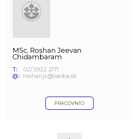
MSc. Roshan Jeevan
Chidambaram
T:
02/ 5922 2171
@:
roshan.jc@savba.sk
PRACOVNÍCI