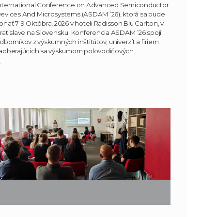
nternational Conference on Advanced Semiconductor
evices And Microsystems (ASDAM ’26), ktorá sa bude
onať 7-9 Októbra, 2026 v hoteli Radisson Blu Carlton, v
ratislave na Slovensku. Konferencia ASDAM ’26 spojí
dborníkov z výskumných inštitútov, univerzít a firiem
aoberajúcich sa výskumom polovodičových…
»