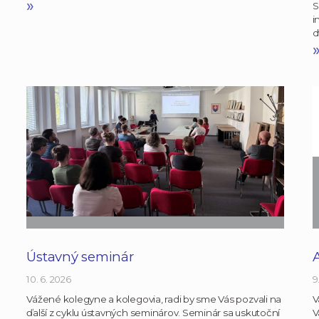
»
S
i
d
Ústavný seminár
10. 6. 2026
9
Vážené kolegyne a kolegovia, radi by sme Vás pozvali na
V
ďalší z cyklu ústavných seminárov. Seminár sa uskutoční
V