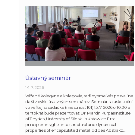
Ústavný seminár
14. 7. 2026
Vážené kolegyne a kolegovia, radi by sme Vás pozvali na
ďalší z cyklu ústavných seminárov. Seminár sa uskutoční
vo veľkej zasadačke (miestnosť 101) 15. 7. 2026 o 10:00 a
tentokrát bude prezentovať: Dr. Marcin KurpasInstitute
of Physics, University of Silesia in Katowice First
principles insights into structural and dynamical
properties of encapsulated metal iodides Abstrakt:…