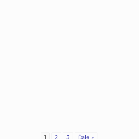
1
2
3
Ďalej »