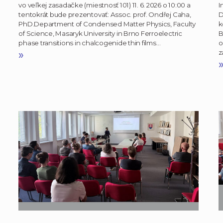
vo veľkej zasadačke (miestnosť 101) 11. 6. 2026 o 10:00 a
I
tentokrát bude prezentovať: Assoc. prof. Ondřej Caha,
D
PhD.Department of Condensed Matter Physics, Faculty
k
of Science, Masaryk University in Brno Ferroelectric
B
phase transitions in chalcogenide thin films…
o
»
z