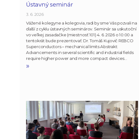
Ústavný seminár
3. 6. 2026
Vážené kolegyne a kolegovia, radi by sme Vás pozvali na
ďalší z cyklu ústavných seminárov. Seminár sa uskutoční
vo veľkej zasadačke (miestnosť 101) 4. 6. 2026 o 10:00 a
tentokrát bude prezentovať: Dr. Tomáš Kujovič REBCO
Superconductors – mechanical limits Abstrakt:
Advancements in several scientific and industrial fields
require higher power and more compact devices…
»