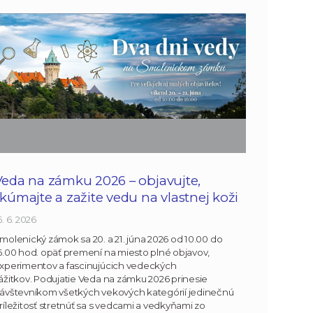
Veda na zámku 2026 – objavujte,
kúmajte a zažite vedu na vlastnej koži
6. 6. 2026
molenický zámok sa 20. a 21. júna 2026 od 10.00 do
6.00 hod. opäť premení na miesto plné objavov,
xperimentov a fascinujúcich vedeckých
ážitkov. Podujatie Veda na zámku 2026 prinesie
ávštevníkom všetkých vekových kategórií jedinečnú
ríležitosť stretnúť sa s vedcami a vedkyňami zo