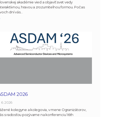
lovenskej akadémie vied a objaviť svet vedy
nteraktívnou, hravou a zrozumiteľnou formou. Počas
voch dní vás…
»
ASDAM 2026
. 6. 2026
ážené kolegyne a kolegovia, v mene Ogranizátorov,
ás s radosťou pozývame na konferenciu 16th