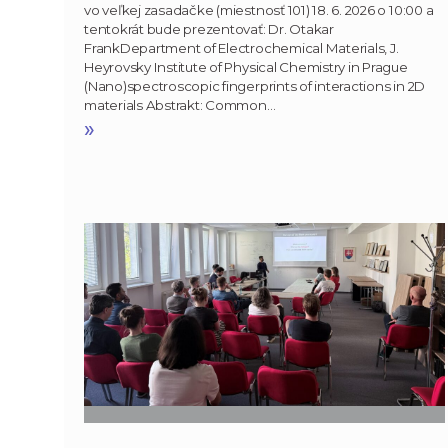
vo veľkej zasadačke (miestnosť 101) 18. 6. 2026 o 10:00 a
tentokrát bude prezentovať: Dr. Otakar
FrankDepartment of Electrochemical Materials, J.
Heyrovsky Institute of Physical Chemistry in Prague
(Nano)spectroscopic fingerprints of interactions in 2D
materials Abstrakt: Common…
»