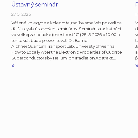
Ústavný seminár
27. 5. 2026
1
Vážené kolegyne a kolegovia, radi by sme Vás pozvali na
V
ďalší z cyklu ústavných seminárov. Seminár sa uskutoční
ď
vo veľkej zasadačke (miestnosť 101) 28. 5. 2026 o 10:00 a
v
tentokrát bude prezentovať: Dr. Bernd
t
AichnerQuantum Transport Lab, University of Vienna
J
How to Locally Alter the Electronic Properties of Cuprate
a
Superconductors by Helium Ion Irradiation Abstrakt:…
β
»