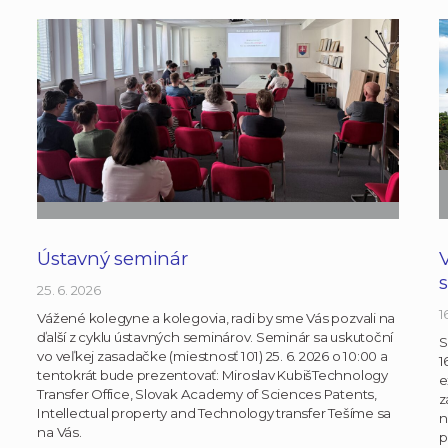
Ústavný seminár
s
25. 6. 2026
1
Vážené kolegyne a kolegovia, radi by sme Vás pozvali na
ďalší z cyklu ústavných seminárov. Seminár sa uskutoční
S
vo veľkej zasadačke (miestnosť 101) 25. 6. 2026 o 10:00 a
1
tentokrát bude prezentovať: Miroslav KubišTechnology
e
Transfer Office, Slovak Academy of Sciences Patents,
z
Intellectual property and Technology transfer Tešíme sa
n
na Vás.
p