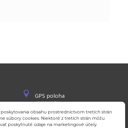
GPS poloha
48°10'09.3”N
17°04'08.7”E
 poskytovania obsahu prostredníctvom tretích strán
e súbory cookies. Niektoré z tretích strán môžu
vať poskytnuté údaje na marketingové účely.