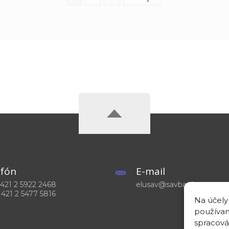
efón
E-mail
 +421 2 5922 2468
elusav@savba.sk
+421 2 5477 5816
Na účely
používam
spracová