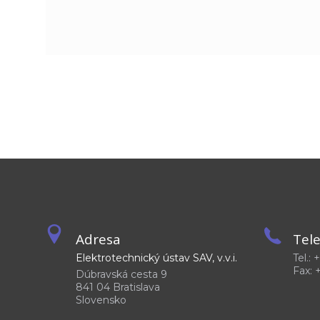
Adresa
Tel
Elektrotechnický ústav SAV, v.v.i.
Tel.:
Fax: 
Dúbravská cesta 9
841 04 Bratislava
Slovensko