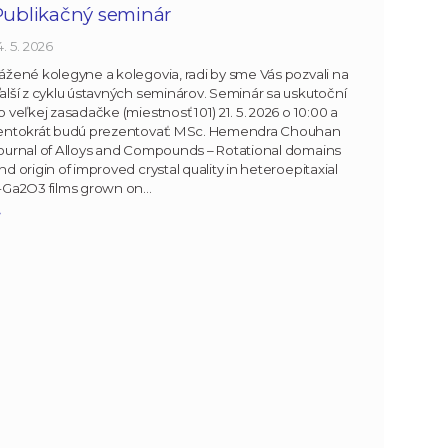
Publikačný seminár
4. 5. 2026
ážené kolegyne a kolegovia, radi by sme Vás pozvali na
alší z cyklu ústavných seminárov. Seminár sa uskutoční
o veľkej zasadačke (miestnosť 101) 21. 5. 2026 o 10:00 a
entokrát budú prezentovať: MSc. Hemendra Chouhan
ournal of Alloys and Compounds – Rotational domains
nd origin of improved crystal quality in heteroepitaxial
-Ga2O3 films grown on…
»