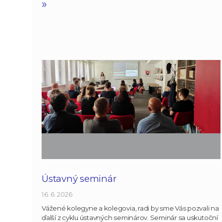
»
Ústavný seminár
16. 6. 2026
Vážené kolegyne a kolegovia, radi by sme Vás pozvali na
ďalší z cyklu ústavných seminárov. Seminár sa uskutoční