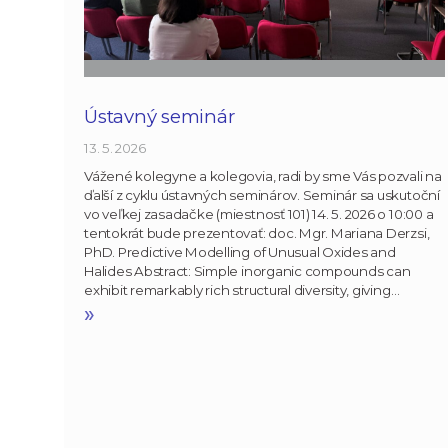
Ústavný seminár
13. 5. 2026
Vážené kolegyne a kolegovia, radi by sme Vás pozvali na
ďalší z cyklu ústavných seminárov. Seminár sa uskutoční
vo veľkej zasadačke (miestnosť 101) 14. 5. 2026 o 10:00 a
tentokrát bude prezentovať: doc. Mgr. Mariana Derzsi,
PhD. Predictive Modelling of Unusual Oxides and
Halides Abstract: Simple inorganic compounds can
exhibit remarkably rich structural diversity, giving…
»