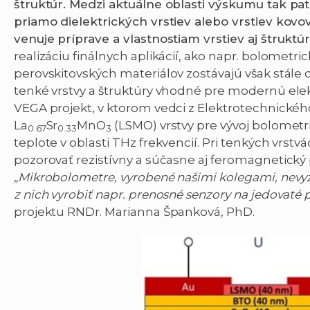
štruktúr. Medzi aktuálne oblasti výskumu tak patr
priamo dielektrických vrstiev alebo vrstiev kovo
venuje príprave a vlastnostiam vrstiev aj štruktú
realizáciu finálnych aplikácií, ako napr. bolometr
perovskitovských materiálov zostávajú však stále 
tenké vrstvy a štruktúry vhodné pre modernú ele
VEGA projekt, v ktorom vedci z Elektrotechnické
La
Sr
MnO
(LSMO) vrstvy pre vývoj bolometr
0.67
0.33
3
teplote v oblasti THz frekvencií. Pri tenkých vrst
pozorovať rezistívny a súčasne aj feromagnetický 
„Mikrobolometre, vyrobené našimi kolegami, nevy
z nich vyrobiť napr. prenosné senzory na jedovaté p
projektu RNDr. Marianna Španková, PhD.