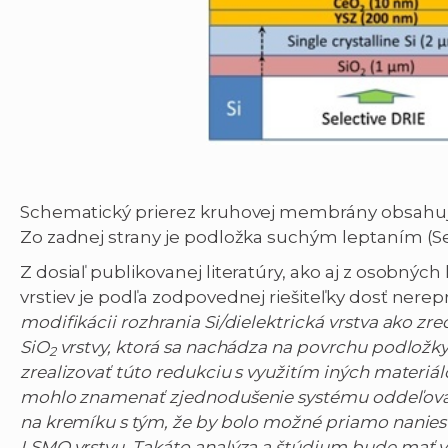
Schematický prierez kruhovej membrány obsahuj
Zo zadnej strany je podložka suchým leptaním (S
Z dosiaľ publikovanej literatúry, ako aj z osobných
vrstiev je podľa zodpovednej riešiteľky dosť nere
modifikácii rozhrania Si/dielektrická vrstva ako z
SiO
vrstvy, ktorá sa nachádza na povrchu podložky
2
zrealizovať túto redukciu s využitím iných materiálov
mohlo znamenať zjednodušenie systému oddeľovací
na kremíku s tým, že by bolo možné priamo naniesť
LSMO vrstvu. Takáto analýza a štúdium bude mať v