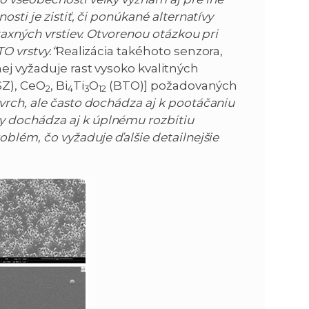
sti je zistiť, či ponúkané alternatívy
taxných vrstiev. Otvorenou otázkou pri
O vrstvy.“
Realizácia takéhoto senzora,
ej vyžaduje rast vysoko kvalitných
SZ), CeO
, Bi
Ti
O
(BTO)] požadovaných
2
4
3
12
vrch, ale často dochádza aj k pootáčaniu
 dochádza aj k úplnému rozbitiu
oblém, čo vyžaduje ďalšie detailnejšie