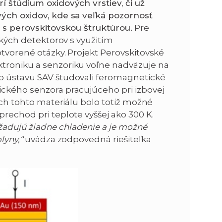
í štúdium oxidových vrstiev, či už
vých oxidov, kde sa veľká pozornosť
r s perovskitovskou štruktúrou.
Pre
ických detektorov s využitím
otvorené otázky. Projekt Perovskitovské
ktroniku a senzoriku voľne nadväzuje na
ho ústavu SAV študovali feromagnetické
ického senzora pracujúceho pri izbovej
vách tohto materiálu bolo totiž možné
prechod pri teplote vyššej ako 300 K.
žadujú žiadne chladenie a je možné
lyny,“
uvádza zodpovedná riešiteľka