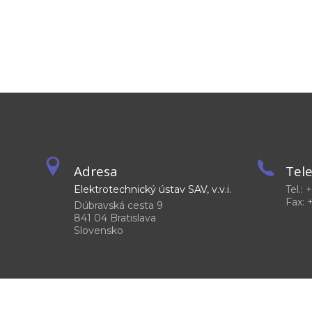
Adresa
Tel
Elektrotechnický ústav SAV, v.v.i.
Tel.:
Fax: 
Dúbravská cesta 9
841 04 Bratislava
Slovensko