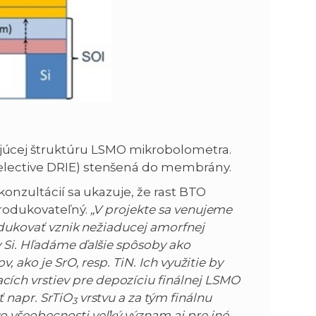
úcej štruktúru LSMO mikrobolometra.
elective DRIE) stenšená do membrány.
 konzultácií sa ukazuje, že rast BTO
produkovateľný.
„V projekte sa venujeme
redukovať vznik nežiaducej amorfnej
 Si. Hľadáme ďalšie spôsoby ako
, ako je SrO, resp. TiN. Ich využitie by
ch vrstiev pre depozíciu finálnej LSMO
 napr. SrTiO
vrstvu a za tým finálnu
3
o všeobecnosti veľký význam aj pre iné