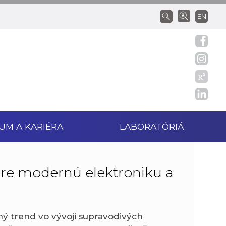
EN
UM A KARIÉRA
LABORATÓRIÁ
re modernú elektroniku a
ný trend vo vývoji supravodivých