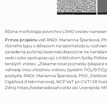
Rôzna morfológia povrchov LSMO vrstiev nanesen
Prínos projektu
vidí RNDr. Marianna Španková, PhD. 
rôzneho typu s dôrazom na optimalizáciu rozhrania
zariadenia pulznej laserovej depozície na nanášani
vedci úzko spolupracujú s Inštitútom fyziky Poľs
tenkých vrstiev.
„Získame nové poznatky týkajúce sa 
náhrady inou vhodnou vrstvou (systém TiO
/SrTiO
)
2
3
poskytla: RNDr. Marianna Španková, PhD., Elektrot
Cigáňová (Habrmanová), NCP VaT pri CVTI SR Ilust
Zdroj: https://vedanadosah.cvtisr.sk/ Uverejnila: M