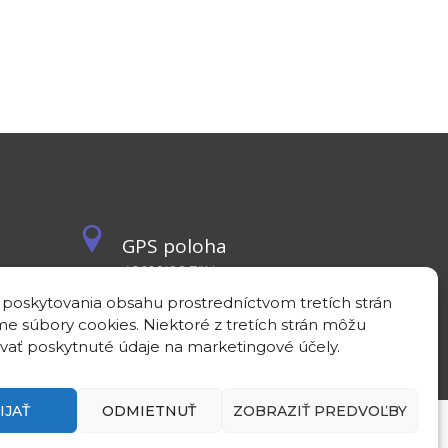
GPS poloha
48°10'09.3”N
17°04'08.7”E
 poskytovania obsahu prostredníctvom tretích strán
e súbory cookies. Niektoré z tretích strán môžu
vať poskytnuté údaje na marketingové účely.
IJAŤ
ODMIETNUŤ
ZOBRAZIŤ PREDVOĽBY