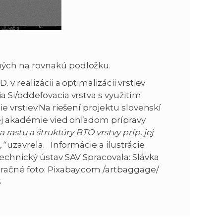
ých na rovnakú podložku.
v realizácii a optimalizácii vrstiev
 Si/oddeľovacia vrstva s využitím
e vrstiev.Na riešení projektu slovenskí
kej akadémie vied ohľadom prípravy
rastu a štruktúry BTO vrstvy príp. jej
,“
uzavrela. Informácie a ilustrácie
echnický ústav SAV Spracovala: Slávka
račné foto: Pixabay.com /artbaggage/
S