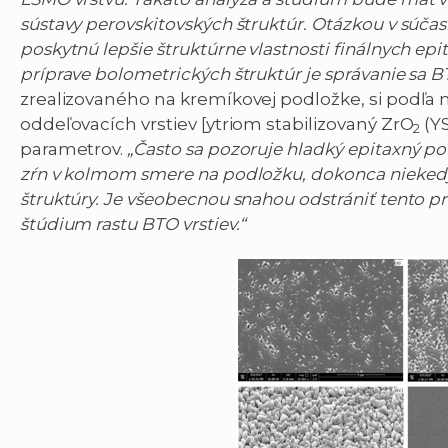
sústavy perovskitovských štruktúr. Otázkou v súčasno
poskytnú lepšie štruktúrne vlastnosti finálnych epi
príprave bolometrických štruktúr je správanie sa BT
zrealizovaného na kremíkovej podložke, si podľa n
oddeľovacích vrstiev [ytriom stabilizovaný ZrO
(Y
2
parametrov.
„Často sa pozoruje hladký epitaxný po
zŕn v kolmom smere na podložku, dokonca niekedy
štruktúry. Je všeobecnou snahou odstrániť tento pr
štúdium rastu BTO vrstiev.“