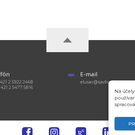
efón
E-mail
 +421 2 5922 2468
elusav@savba.sk
+421 2 5477 5816
Na účely
používam
spracová
PR