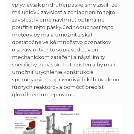
vplyv, avšak pri druhej páske sme zistili, že
má uhlovú závislosť a zohladnením tejto
závislosti vieme navhrnúť optimálne
použitie tejto pásky. Jednoduchosť tejto
metódy by mala umožniť získať
dostatočne veľké množstvo poznatkov
o správaní týchto supravodičov pri
mechanickom zaťažení a nájsť limity
špecifických pások. Tieto zistenia by mali
umožniť urýchlenie konštrukcie
spomínaných supravodivých káblov alebo
fúznych reaktorov a pomôcť predísť
globálnemu otepľovaniu.