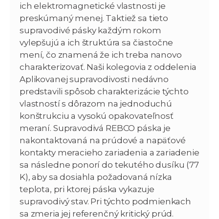
ich elektromagnetické vlastnosti je
preskúmaný menej. Taktiež sa tieto
supravodivé pásky každým rokom
vylepšujú a ich štruktúra sa čiastočne
mení, čo znamená že ich treba nanovo
charakterizovať. Naši kolegovia z oddelenia
Aplikovanej supravodivosti nedávno
predstavili spôsob charakterizácie týchto
vlastností s dôrazom na jednoduchú
konštrukciu a vysokú opakovateľnosť
meraní. Supravodivá REBCO páska je
nakontaktovaná na prúdové a napäťové
kontakty meracieho zariadenia a zariadenie
sa následne ponorí do tekutého dusíku (77
K), aby sa dosiahla požadovaná nízka
teplota, pri ktorej páska vykazuje
supravodivý stav. Pri týchto podmienkach
sa zmeria jej referenčný kritický prúd.