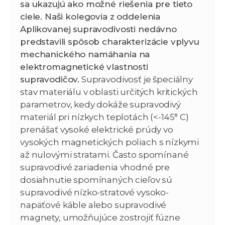
sa ukazujú ako možné riešenia pre tieto
ciele. Naši kolegovia z oddelenia
Aplikovanej supravodivosti nedávno
predstavili spôsob charakterizácie vplyvu
mechanického namáhania na
elektromagnetické vlastnosti
supravodičov.
Supravodivosť je špeciálny
stav materiálu v oblasti určitých kritických
parametrov, kedy dokáže supravodivý
materiál pri nízkych teplotách (<-145° C)
prenášať vysoké elektrické prúdy vo
vysokých magnetických poliach s nízkymi
až nulovými stratami. Často spomínané
supravodivé zariadenia vhodné pre
dosiahnutie spomínaných cieľov sú
supravodivé nízko-stratové vysoko-
napäťové káble alebo supravodivé
magnety, umožňujúce zostrojiť fúzne