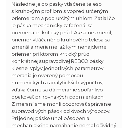
Následne je do pásky vtlačené teleso
s kruhovým profilom s vopred určeným
priemerom a pod určitým uhlom. Zatiaľ čo
je páska mechanicky zaťažená, sa
premeria jej kritický prúd. Ak sa nezmenil,
priemer vtláčaného kruhového telesa sa
zmenší a meriame, až kým nenájdeme
priemer pri ktorom kritický prúd
konkrétnej supravodivej REBCO pásky
klesne. Vplyv jednotlivých parametrov
merania je overený pomocou
numerických a analytických výpočtov,
vďaka čomu sa dá meranie spoľahlivo
opakovať pri rovnakých podmienkach.
Z meraní sme mohli pozorovať správanie
supravodivých pások od dvoch výrobcov.
Pri jednej páske uhol pôsobenia
mechanického namáhanie nemal očividný