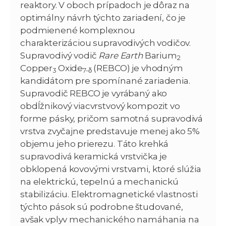
reaktory. V oboch prípadoch je dôraz na
optimálny návrh týchto zariadení, čo je
podmienené komplexnou
charakterizáciou supravodivých vodičov.
Supravodivý vodič
Rare Earth
Barium
2
Copper
Oxide
(REBCO) je vhodným
3
7-
δ
kandidátom pre spomínané zariadenia.
Supravodič REBCO je vyrábaný ako
obdĺžnikový viacvrstvový kompozit vo
forme pásky, pričom samotná supravodivá
vrstva zvyčajne predstavuje menej ako 5%
objemu jeho prierezu. Táto krehká
supravodivá keramická vrstvička je
obklopená kovovými vrstvami, ktoré slúžia
na elektrickú, tepelnú a mechanickú
stabilizáciu. Elektromagnetické vlastnosti
týchto pások sú podrobne študované,
avšak vplyv mechanického namáhania na