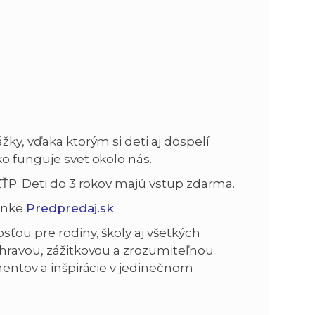
žky, vďaka ktorým si deti aj dospelí
ko funguje svet okolo nás.
 ZŤP. Deti do 3 rokov majú vstup zdarma.
ránke
Predpredaj.sk
.
osťou pre rodiny, školy aj všetkých
 hravou, zážitkovou a zrozumiteľnou
imentov a inšpirácie v jedinečnom