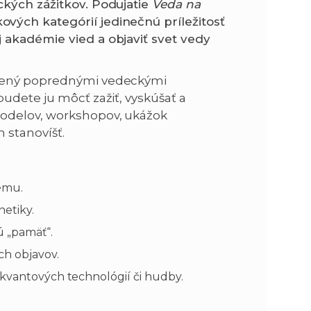
ckých zážitkov. Podujatie
Veda na
vých kategórií jedinečnú príležitosť
 akadémie vied a objaviť svet vedy
avený poprednými vedeckými
udete ju môcť zažiť, vyskúšať a
modelov, workshopov, ukážok
 stanovíšť.
ému.
netiky.
jú „pamäť“.
ch objavov.
 kvantových technológií či hudby.