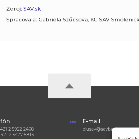
Zdroj:
SAV.sk
Spracovala: Gabriela Szűcsová, KC SAV Smoleni
efón
E-mail
 +421 2 5922 2468
elusav@savba.sk
+421 2 5477 5816
Na účely