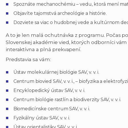
Spoznáte mechanochémiu – vedu, ktorá mení mat
Objavíte tajomstvá archeológie a histórie.
Dozviete sa viac o hudobnej vede a kultúrnom ded
A to je len malá ochutnávka z programu. Počas po
Slovenskej akadémie vied, ktorých odborníci vám
interaktívna a plná prekvapení.
Predstavia sa vám:
Ústav molekulárnej biológie SAV, v. v. i.
Centrum biovied SAV, v. v. i., – biofyzika a elektrofyz
Encyklopedický ústav SAV, v. v. i.
Centrum biológie rastlín a biodiverzity SAV, v. v. i.
Biomedicínske centrum SAV, v. v. i.
Fyzikálny ústav SAV, v. v. i.
Ústav orientalistiky SAV, v. v. i.