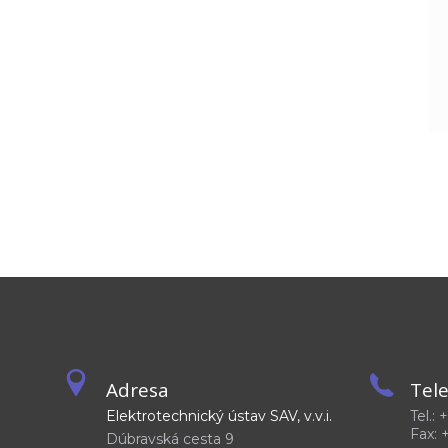
Adresa
Tel
Elektrotechnický ústav SAV, v.v.i.
Tel.:
Fax: 
Dúbravská cesta 9