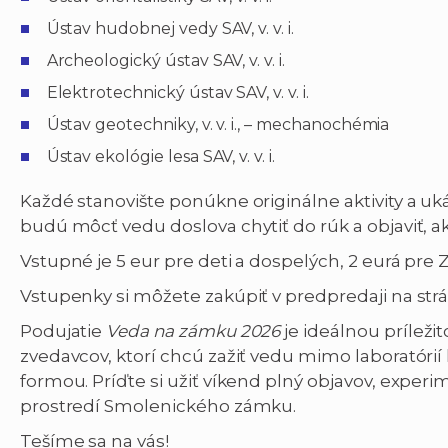
Ústav hudobnej vedy SAV, v. v. i.
Archeologický ústav SAV, v. v. i.
Elektrotechnický ústav SAV, v. v. i.
Ústav geotechniky, v. v. i., – mechanochémia
Ústav ekológie lesa SAV, v. v. i.
Každé stanovište ponúkne originálne aktivity a uká
budú môcť vedu doslova chytiť do rúk a objaviť, a
Vstupné je 5 eur pre deti a dospelých, 2 eurá pre
Vstupenky si môžete zakúpiť v predpredaji na st
Podujatie
Veda na zámku 2026
je ideálnou príležit
zvedavcov, ktorí chcú zažiť vedu mimo laboratórií
formou. Príďte si užiť víkend plný objavov, exper
prostredí Smolenického zámku.
Tešíme sa na vás!