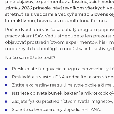
plné objavov, experimentov a fascinujúcich vede
zámku 2026
prinesie návštevníkom všetkých veko
stretnúť sa s vedcami a vedkyňami zo Slovenskej
interaktívnou, hravou a zrozumiteľnou formou.
Počas dvoch dní vás čaká bohatý program pripr
pracoviskami SAV. Vedu si nebudete len prezerať b
objavovať prostredníctvom experimentov, hier, 
moderných technológií a množstva interaktívnych
Na čo sa môžete tešiť?
Preskúmate fungovanie mozgu a nervového syst
Poskladáte si vlastnú DNA a odhalíte tajomstvá ge
Zistíte, ako rastliny reagujú na svoje okolie a či ma
Nazriete do sveta buniek, baktérií a mikroskopický
Zažijete fyziku prostredníctvom svetla, magnetov,
Stanete sa tvorcami encyklopédie BELIANA.