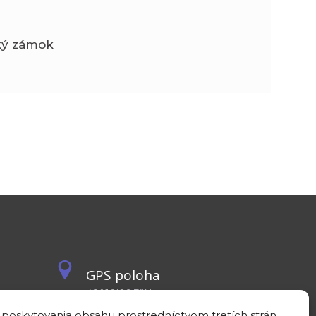
cký zámok
GPS poloha
48°10'09.3”N
17°04'08.7”E
 poskytovania obsahu prostredníctvom tretích strán