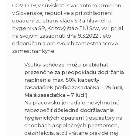
COVID-19, v súvislosti s variantom Omicron
v Slovenskej republike a pri zohľadnení
opatrení zo strany vlády SR a hlavného
hygienika SR, Krízový štáb ElÚ SAV, v.v.i. prijal
na svojom zasadnutí dňa 8.3.2022 tieto
odporúčania pre svojich zamestnancov a
zamestnankyne:
Všetky
schôdze môžu prebiehať
prezenčne za predpokladu dodržania
naplnenia max. 50% kapacity
zasadačiek (Veľká zasadačka – 25 ľudí,
Malá zasadačka – 7 ľudí)
Na pracovisku je naďalej nevyhnutné
zabezpečiť
dôsledné dodržiavanie
hygienických opatrení
(respirátory na
chodbách a spoločných priestoroch,
dezinfekcia, atď.) vrátane pravidelnej