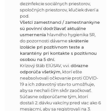
dezinfekcie sociálnych priestorov,
spoločných priestorov, kľučiek dverí a
pod.
Všetci zamestnanci / zamestnankyne
sú povinní dodržiavať aktuálne
usmernenia
hlavného hygienika SR,
do pozornosti dávame
skrátenie
izolácie pri pozitívnom teste a
karantény pri kontakte s pozitívnou
osobou na 5 dní.
Krízový štáb ElÚSAV, v.v.i.
dôrazne
odporúča všetkým
, ktorí ešte
neabsolvovali očkovanie proti COVID-
19 a ich zdravotný stav to umožňuje,
aby sa nechali čím skôr zaočkovať.
Súčasne odporúčame tým, ktorí
dostali 2. dávku vakcíny pred viac ako 6
mesiacmi, aby sa registrovali na 3.