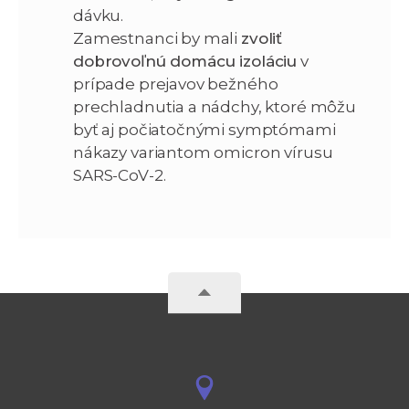
dávku.
Zamestnanci by mali
zv
oliť
dobrovoľnú domácu izoláciu
v
prípade prejavov bežného
prechladnutia a nádchy, ktoré môžu
byť aj počiatočnými symptómami
nákazy variantom omicron vírusu
SARS-CoV-2.