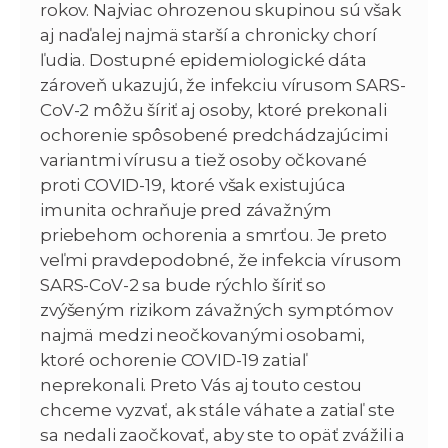
rokov. Najviac ohrozenou skupinou sú však
aj naďalej najmä starší a chronicky chorí
ľudia. Dostupné epidemiologické dáta
zároveň ukazujú, že infekciu vírusom SARS-
CoV-2 môžu šíriť aj osoby, ktoré prekonali
ochorenie spôsobené predchádzajúcimi
variantmi vírusu a tiež osoby očkované
proti COVID-19, ktoré však existujúca
imunita ochraňuje pred závažným
priebehom ochorenia a smrťou. Je preto
veľmi pravdepodobné, že infekcia vírusom
SARS-CoV-2 sa bude rýchlo šíriť so
zvýšeným rizikom závažných symptómov
najmä medzi neočkovanými osobami,
ktoré ochorenie COVID-19 zatiaľ
neprekonali. Preto Vás aj touto cestou
chceme vyzvať, ak stále váhate a zatiaľ ste
sa nedali zaočkovať, aby ste to opäť zvážili a