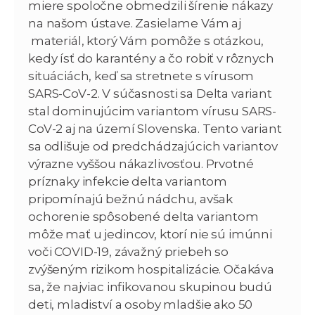
miere spoločne obmedzili šírenie nákazy
na našom ústave. Zasielame Vám aj
materiál, ktorý Vám pomôže s otázkou,
kedy ísť do karantény a čo robiť v rôznych
situáciách, keď sa stretnete s vírusom
SARS-CoV-2. V súčasnosti sa Delta variant
stal dominujúcim variantom vírusu SARS-
CoV-2 aj na území Slovenska. Tento variant
sa odlišuje od predchádzajúcich variantov
výrazne vyššou nákazlivosťou. Prvotné
príznaky infekcie delta variantom
pripomínajú bežnú nádchu, avšak
ochorenie spôsobené delta variantom
môže mať u jedincov, ktorí nie sú imúnni
voči COVID-19, závažný priebeh so
zvýšeným rizikom hospitalizácie. Očakáva
sa, že najviac infikovanou skupinou budú
deti, mladiství a osoby mladšie ako 50