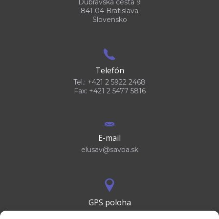
Dúbravská cesta 9
841 04 Bratislava
Slovensko
Telefón
Tel.: +421 2 5922 2468
Fax: +421 2 5477 5816
E-mail
elusav@savba.sk
GPS poloha
48°10'09.3”N