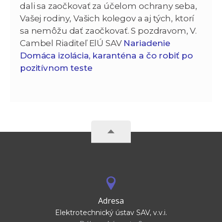
dali sa zaočkovať za účelom ochrany seba,
Vašej rodiny, Vašich kolegov a aj tých, ktorí
sa nemôžu dať zaočkovať. S pozdravom, V.
Cambel Riaditeľ ElÚ SAV
Nariadenie
Domáca izolácia, karanténa a čo robiť po
pozitívnom teste
Adresa
Elektrotechnický ústav SAV, v.v.i.