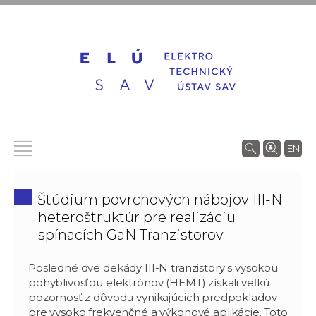
EN
Štúdium povrchových nábojov III-N
heteroštruktúr pre realizáciu
spínacích GaN Tranzistorov
Posledné dve dekády III-N tranzistory s vysokou
pohyblivosťou elektrónov (HEMT) získali veľkú
pozornosť z dôvodu vynikajúcich predpokladov
pre vysoko frekvenčné a výkonové aplikácie. Toto