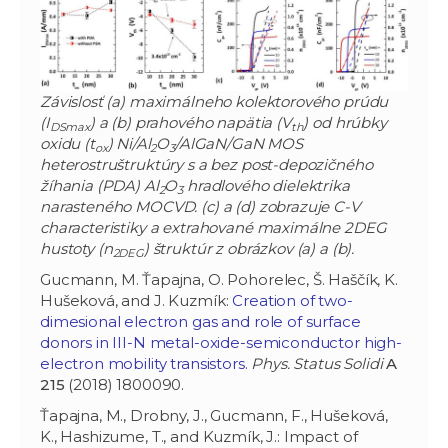
Závislosť (a) maximálneho kolektorového prúdu
(I
) a (b) prahového napätia (V
) od hrúbky
DSmax
th
oxidu (t
) Ni/Al
O
/AlGaN/GaN MOS
ox
2
3
heterostruštruktúry s a bez post-depozičného
žíhania (PDA) Al
O
hradlového dielektrika
2
3
narasteného MOCVD. (c) a (d) zobrazuje C-V
characteristiky a extrahované maximálne 2DEG
hustoty (n
) štruktúr z obrázkov (a) a (b).
2DEG
Gucmann, M. Ťapajna, O. Pohorelec, Š. Haščík, K.
Hušeková, and J. Kuzmík:
Creation of two-
dimesional electron gas and role of surface
donors in III-N metal-oxide-semiconductor high-
electron mobility transistors.
Phys. Status Solidi
A
215
(2018) 1800090.
Ťapajna, M., Drobny, J., Gucmann, F., Hušeková,
K., Hashizume, T., and Kuzmík, J.: Impact of