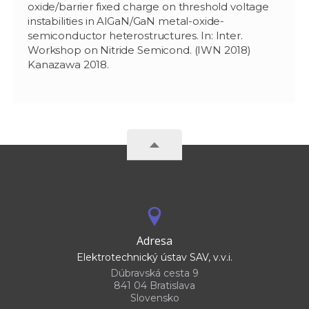
oxide/barrier fixed charge on threshold voltage
instabilities in AlGaN/GaN metal-oxide-
semiconductor heterostructures. In: Inter.
Workshop on Nitride Semicond. (IWN 2018)
Kanazawa 2018.
Adresa
Elektrotechnický ústav SAV, v.v.i.
Dúbravská cesta 9
841 04 Bratislava
Slovensko