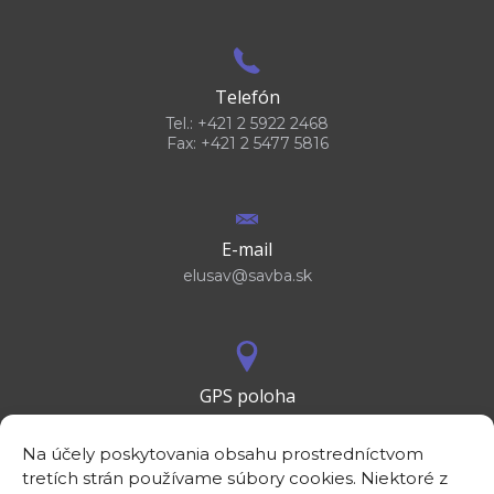
Telefón
Tel.: +421 2 5922 2468
Fax: +421 2 5477 5816
E-mail
elusav@savba.sk
GPS poloha
48°10'09.3”N
17°04'08.7”E
Na účely poskytovania obsahu prostredníctvom
tretích strán používame súbory cookies. Niektoré z