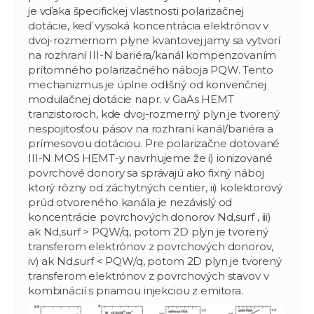
je vďaka špecifickej vlastnosti polarizačnej
dotácie, keď vysoká koncentrácia elektrónov v
dvoj-rozmernom plyne kvantovej jamy sa vytvorí
na rozhraní III-N bariéra/kanál kompenzovaním
prítomného polarizačného náboja PQW. Tento
mechanizmus je úplne odlišný od konvenčnej
modulačnej dotácie napr. v GaAs HEMT
tranzistoroch, kde dvoj-rozmerný plyn je tvorený
nespojitosťou pásov na rozhraní kanál/bariéra a
prímesovou dotáciou. Pre polarizačne dotované
III-N MOS HEMT-y navrhujeme že i) ionizované
povrchové donory sa správajú ako fixný náboj
ktorý rôzny od záchytných centier, ii) kolektorový
prúd otvoreného kanála je nezávislý od
koncentrácie povrchových donorov Nd,surf , iii)
ak Nd,surf > PQW/q, potom 2D plyn je tvorený
transferom elektrónov z povrchových donorov,
iv) ak Nd,surf < PQW/q, potom 2D plyn je tvorený
transferom elektrónov z povrchových stavov v
kombinácií s priamou injekciou z emitora.