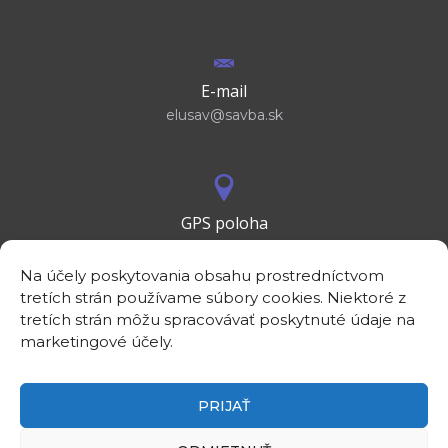
E-mail
elusav@savba.sk
GPS poloha
48°10'09.3”N
17°04'08.7”E
Na účely poskytovania obsahu prostredníctvom
tretích strán používame súbory cookies. Niektoré z
tretích strán môžu spracovávať poskytnuté údaje na
marketingové účely.
PRIJAŤ
©2026
Elektrotechnický ústav SAV, v. v. i.
Intranet