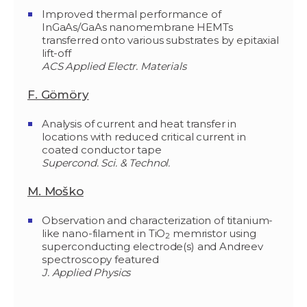
Improved thermal performance of
InGaAs/GaAs nanomembrane HEMTs
transferred onto various substrates by epitaxial
lift-off
ACS Applied Electr. Materials
F. Gömöry
Analysis of current and heat transfer in
locations with reduced critical current in
coated conductor tape
Supercond. Sci. & Technol.
M. Moško
Observation and characterization of titanium-
like nano-filament in TiO
memristor using
2
superconducting electrode(s) and Andreev
spectroscopy featured
J. Applied Physics